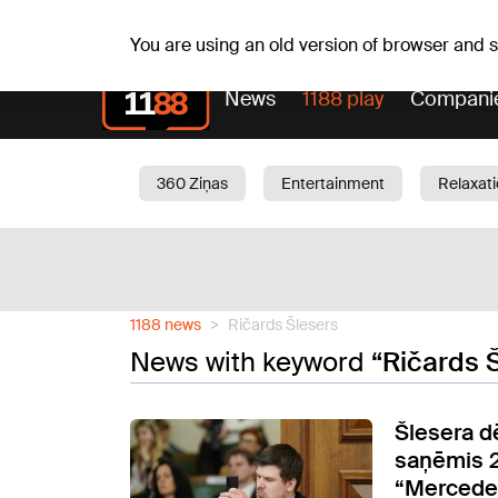
Sa, 08.08.2026.
+18
°C
Mudīte, Vladislava, Vladis
You are using an old version of browser and
News
1188 play
Compani
360 Ziņas
Entertainment
Relaxat
Current
Traffic
Beauty
Chil
1188 news
Ričards Šlesers
News with keyword
“Ričards 
Šlesera d
saņēmis 2
“Mercede