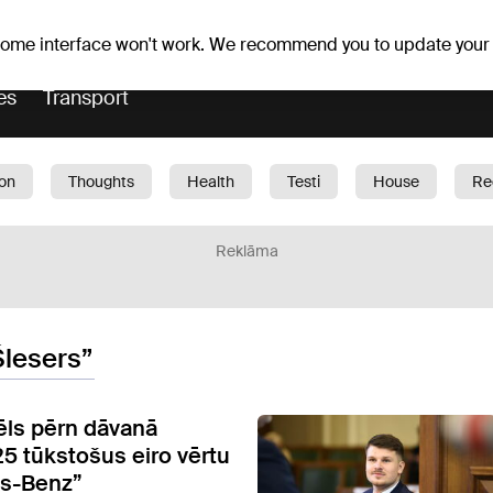
Weather forecast
Horoscopes
lavs
 some interface won't work. We recommend you to update your
es
Transport
ion
Thoughts
Health
Testi
House
Re
dren
Car
1188 play
Sport
Business
G
Reklāma
Šlesers”
ēls pērn dāvanā
5 tūkstošus eiro vērtu
s-Benz”