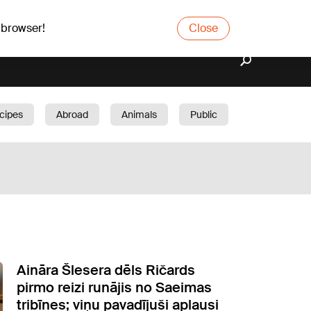
 browser!
Close
cipes
Abroad
Animals
Public
arden
Aināra Šlesera dēls Ričards
pirmo reizi runājis no Saeimas
tribīnes; viņu pavadījuši aplausi