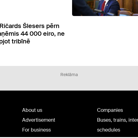
Ričards Šlesers pērn
ņēmis 44 000 eiro, ne
pjot tribīnē
Reklāma
About us
Companies
Advertisement
Buses, trains, inte
For business
schedules