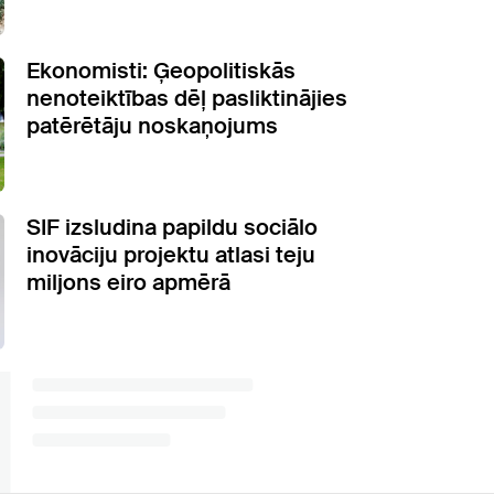
Ekonomisti: Ģeopolitiskās
nenoteiktības dēļ pasliktinājies
patērētāju noskaņojums
SIF izsludina papildu sociālo
inovāciju projektu atlasi teju
miljons eiro apmērā