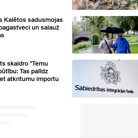
s Kalētos sadusmojas
 pagastveci un salauž
as
ts skaidro "Temu
ūtību: Tas palīdz
ret atkritumu importu