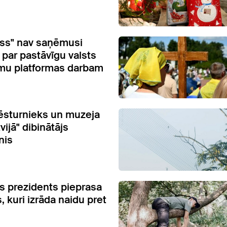
ss" nav saņēmusi
 par pastāvīgu valsts
mu platformas darbam
ēsturnieks un muzeja
vijā" dibinātājs
nis
s prezidents pieprasa
s, kuri izrāda naidu pret