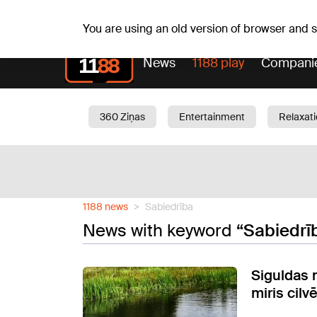
Fr, 07.08.2026.
+20
°C
Alfrēds, Fredis, Madars
You are using an old version of browser and
News
1188 play
Compani
360 Ziņas
Entertainment
Relaxat
Current
Traffic
Beauty
Chil
1188 news
Sabiedrība
News with keyword
“Sabiedrī
Siguldas 
miris cilv