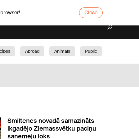
 browser!
Close
cipes
Abroad
Animals
Public
arden
Smiltenes novadā samazināts
ikgadējo Ziemassvētku paciņu
saņēmēju loks