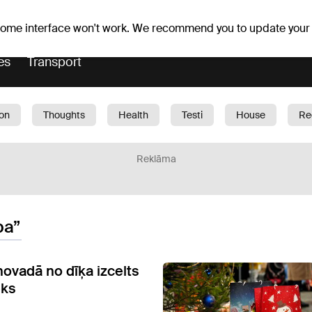
Weather forecast
Horoscopes
 some interface won't work. We recommend you to update your
es
Transport
ion
Thoughts
Health
Testi
House
Re
dren
Car
1188 play
Sport
Business
G
Reklāma
ba”
novadā no dīķa izcelts
ēks