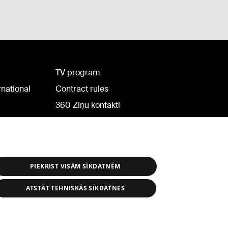
TV program
rnational
Contract rules
360 Ziņu kontakti
Helio Media
PIEKRIST VISĀM SĪKDATNĒM
ATSTĀT TEHNISKĀS SĪKDATNES