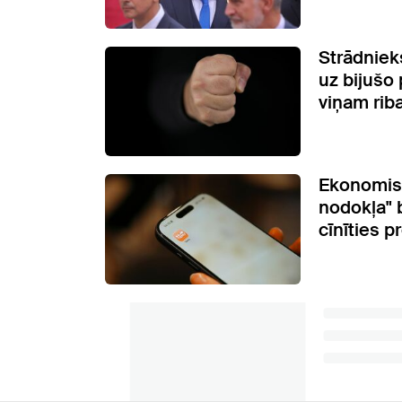
Strādniek
uz bijušo
viņam rib
Ekonomis
nodokļa" b
cīnīties p