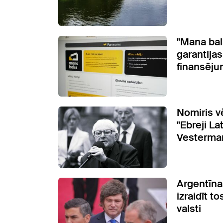
"Mana bal
garantijas
finansēju
Nomiris v
"Ebreji Lat
Vesterma
Argentīna
izraidīt to
valsti