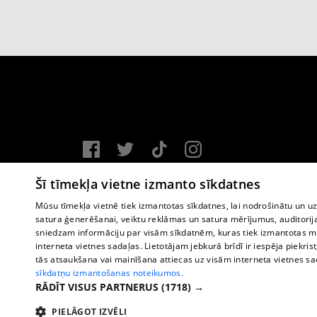
Vortal assistance service: e-mail -
info@1188.lv
Šī tīmekļa vietne izmanto sīkdatnes
Copyright © 2004-2026 SIA HELIO MEDIA.
Mūsu tīmekļa vietnē tiek izmantotas sīkdatnes, lai nodrošinātu un u
satura ģenerēšanai, veiktu reklāmas un satura mērījumus, auditorij
All rights reserved.
sniedzam informāciju par visām sīkdatnēm, kuras tiek izmantotas mū
interneta vietnes sadaļas. Lietotājam jebkurā brīdī ir iespēja piekrist
tās atsaukšana vai mainīšana attiecas uz visām interneta vietnes s
sīkdatņu izmantošanas noteikumos.
RĀDĪT VISUS PARTNERUS
(1718) →
PIELĀGOT IZVĒLI