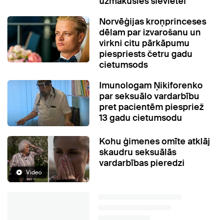
uzmākušies sievietei
Norvēģijas kroņprinceses
dēlam par izvarošanu un
virkni citu pārkāpumu
piespriests četru gadu
cietumsods
Imunologam Ņikiforenko
par seksuālo vardarbību
pret pacientēm piespriež
13 gadu cietumsodu
Kohu ģimenes omīte atklāj
skaudru seksuālās
vardarbības pieredzi
Video