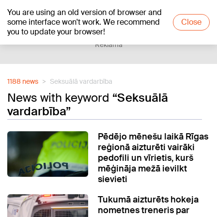
You are using an old version of browser and
+21
°C
some interface won't work. We recommend
Close
you to update your browser!
Reklāma
1188 news
Seksuālā vardarbība
News with keyword
“Seksuālā
vardarbība”
Pēdējo mēnešu laikā Rīgas
reģionā aizturēti vairāki
pedofili un vīrietis, kurš
mēģināja mežā ievilkt
sievieti
Tukumā aizturēts hokeja
nometnes treneris par