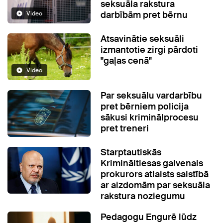
seksuāla rakstura
darbībām pret bērnu
Video
Atsavinātie seksuāli
izmantotie zirgi pārdoti
"gaļas cenā"
Video
Par seksuālu vardarbību
pret bērniem policija
sākusi kriminālprocesu
pret treneri
Starptautiskās
Krimināltiesas galvenais
prokurors atlaists saistībā
ar aizdomām par seksuāla
rakstura noziegumu
Pedagogu Engurē lūdz