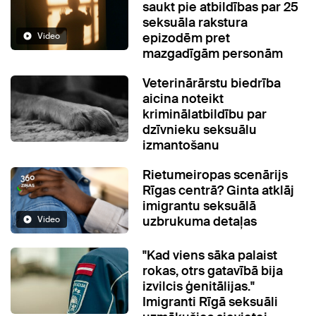
saukt pie atbildības par 25
seksuāla rakstura
epizodēm pret
Video
mazgadīgām personām
Veterinārārstu biedrība
aicina noteikt
kriminālatbildību par
dzīvnieku seksuālu
izmantošanu
Rietumeiropas scenārijs
Rīgas centrā? Ginta atklāj
imigrantu seksuālā
uzbrukuma detaļas
Video
"Kad viens sāka palaist
rokas, otrs gatavībā bija
izvilcis ģenitālijas."
Imigranti Rīgā seksuāli