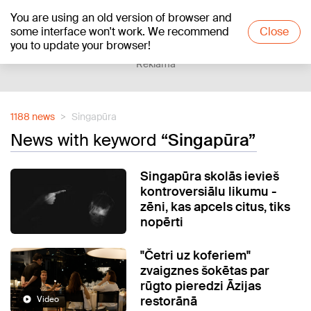
You are using an old version of browser and
+25
°C
some interface won't work. We recommend
Close
you to update your browser!
Reklāma
1188 news
Singapūra
News with keyword
“Singapūra”
Singapūra skolās ievieš
kontroversiālu likumu -
zēni, kas apcels citus, tiks
nopērti
"Četri uz koferiem"
zvaigznes šokētas par
rūgto pieredzi Āzijas
restorānā
Video