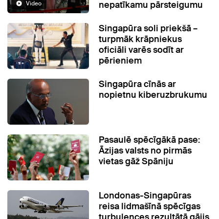
nepatīkamu pārsteigumu
Video
Singapūra soli priekšā –
turpmāk krāpniekus
oficiāli varēs sodīt ar
pērieniem
Singapūra cīnās ar
nopietnu kiberuzbrukumu
Pasaulē spēcīgākā pase:
Āzijas valsts no pirmās
vietas gāž Spāniju
Londonas-Singapūras
reisa lidmašīnā spēcīgas
turbulences rezultātā gājis