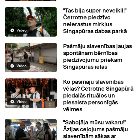
"Tas bija super neveikli!"
Četrotne piedzīvo
neierastus mirkļus
Singapūras dabas parkā
Video
Pašmāju slavenības ļaujas
spontānam bērnības
piedzīvojumu priekam
Singapūras ielās
Video
Ko pašmāju slavenības
vēlas? Četrotne Singapūrā
piedalās rituālos un
piesaista personīgās
Video
vēlmes
"Sabojāja mūsu vakaru!"
Āzijas ceļojums pašmāju
slavenībām sākas ar