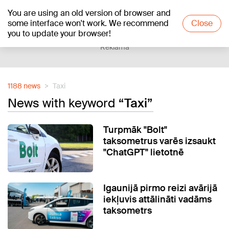
You are using an old version of browser and
+21
°C
some interface won't work. We recommend
Close
you to update your browser!
Reklāma
1188 news
Taxi
News with keyword
“Taxi”
Turpmāk "Bolt"
taksometrus varēs izsaukt
"ChatGPT" lietotnē
Igaunijā pirmo reizi avārijā
iekļuvis attālināti vadāms
taksometrs