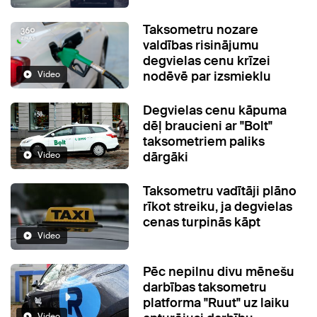
Taksometru nozare
valdības risinājumu
degvielas cenu krīzei
nodēvē par izsmieklu
Video
Degvielas cenu kāpuma
dēļ braucieni ar "Bolt"
taksometriem paliks
dārgāki
Video
Taksometru vadītāji plāno
rīkot streiku, ja degvielas
cenas turpinās kāpt
Video
Pēc nepilnu divu mēnešu
darbības taksometru
platforma "Ruut" uz laiku
Video