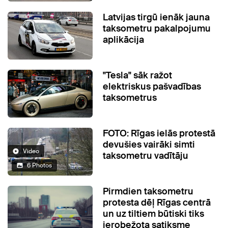
Latvijas tirgū ienāk jauna
taksometru pakalpojumu
aplikācija
"Tesla" sāk ražot
elektriskus pašvadības
taksometrus
FOTO: Rīgas ielās protestā
devušies vairāki simti
Video
taksometru vadītāju
6 Photos
Pirmdien taksometru
protesta dēļ Rīgas centrā
un uz tiltiem būtiski tiks
ierobežota satiksme