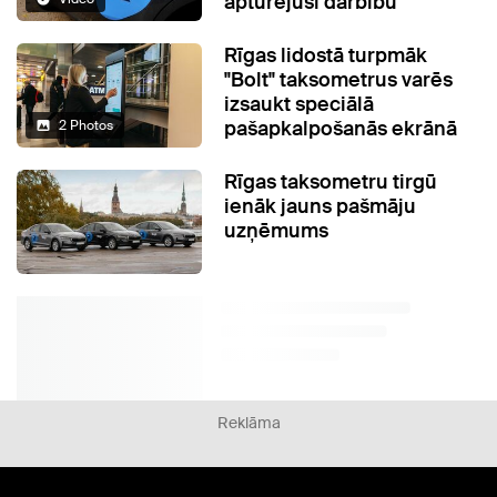
apturējusi darbību
Rīgas lidostā turpmāk
"Bolt" taksometrus varēs
izsaukt speciālā
pašapkalpošanās ekrānā
2 Photos
Rīgas taksometru tirgū
ienāk jauns pašmāju
uzņēmums
Reklāma