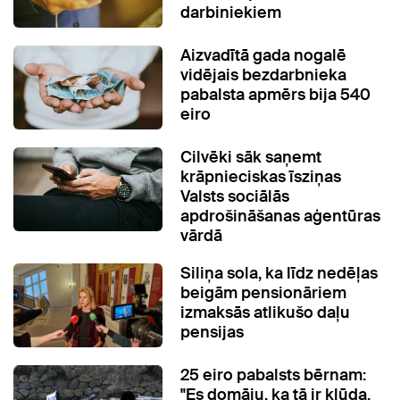
darbiniekiem
Aizvadītā gada nogalē
vidējais bezdarbnieka
pabalsta apmērs bija 540
eiro
Cilvēki sāk saņemt
krāpnieciskas īsziņas
Valsts sociālās
apdrošināšanas aģentūras
vārdā
Siliņa sola, ka līdz nedēļas
beigām pensionāriem
izmaksās atlikušo daļu
pensijas
25 eiro pabalsts bērnam:
"Es domāju, ka tā ir kļūda.