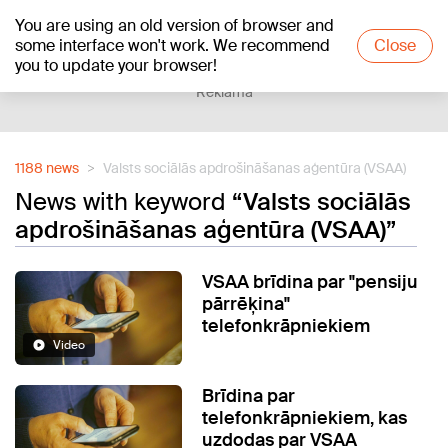
You are using an old version of browser and
+22
°C
some interface won't work. We recommend
Close
you to update your browser!
Reklāma
1188 news
Valsts sociālās apdrošināšanas aģentūra (VSAA)
News with keyword
“Valsts sociālās
apdrošināšanas aģentūra (VSAA)”
VSAA brīdina par "pensiju
pārrēķina"
telefonkrāpniekiem
Video
Brīdina par
telefonkrāpniekiem, kas
uzdodas par VSAA