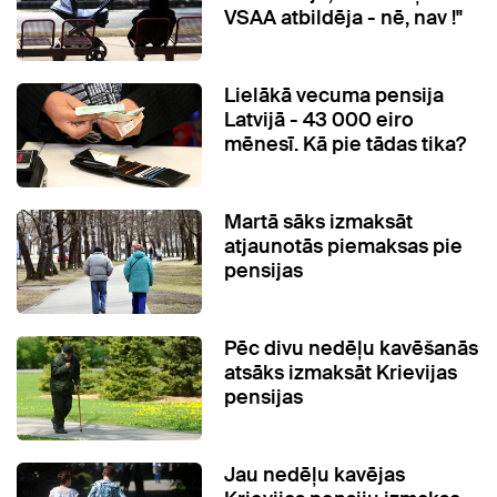
VSAA atbildēja - nē, nav !"
Lielākā vecuma pensija
Latvijā - 43 000 eiro
mēnesī. Kā pie tādas tika?
Martā sāks izmaksāt
atjaunotās piemaksas pie
pensijas
Pēc divu nedēļu kavēšanās
atsāks izmaksāt Krievijas
pensijas
Jau nedēļu kavējas