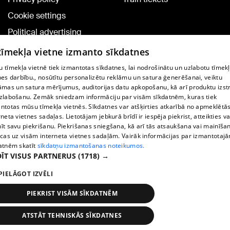
Cookie settings
Political advertising
Cookie policy
 tīmekļa vietne izmanto sīkdatnes
Commenting terms
 tīmekļa vietnē tiek izmantotas sīkdatnes, lai nodrošinātu un uzlabotu tīmek
nes darbību., nosūtītu personalizētu reklāmu un satura ģenerēšanai, veiktu
āmas un satura mērījumus, auditorijas datu apkopošanu, kā arī produktu izst
TV program
zlabošanu. Zemāk sniedzam informāciju par visām sīkdatnēm, kuras tiek
Contract rules
ntotas mūsu tīmekļa vietnēs. Sīkdatnes var atšķirties atkarībā no apmeklētā
rneta vietnes sadaļas. Lietotājam jebkurā brīdī ir iespēja piekrist, atteikties va
360 Ziņu kontakti
īt savu piekrišanu. Piekrišanas sniegšana, kā arī tās atsaukšana vai mainīša
ecas uz visām interneta vietnes sadaļām. Vairāk informācijas par izmantotaj
Helio Media
atnēm skatīt
sīkdatņu izmantošanas noteikumos.
ĪT VISUS PARTNERUS
(1718) →
Vortal assistance service: e-mail -
info@1188.lv
PIELĀGOT IZVĒLI
Copyright © 2004-2026 SIA HELIO MEDIA.
All rights reserved.
PIEKRIST VISĀM SĪKDATNĒM
ATSTĀT TEHNISKĀS SĪKDATNES
News
Search
1188 play
Transport
More