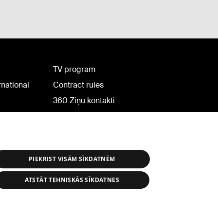
TV program
rnational
Contract rules
360 Ziņu kontakti
Helio Media
PIEKRIST VISĀM SĪKDATNĒM
ATSTĀT TEHNISKĀS SĪKDATNES