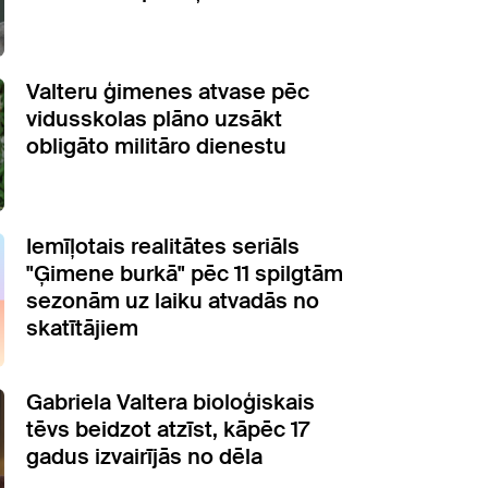
Valteru ģimenes atvase pēc
vidusskolas plāno uzsākt
obligāto militāro dienestu
Iemīļotais realitātes seriāls
"Ģimene burkā" pēc 11 spilgtām
sezonām uz laiku atvadās no
skatītājiem
Gabriela Valtera bioloģiskais
tēvs beidzot atzīst, kāpēc 17
gadus izvairījās no dēla