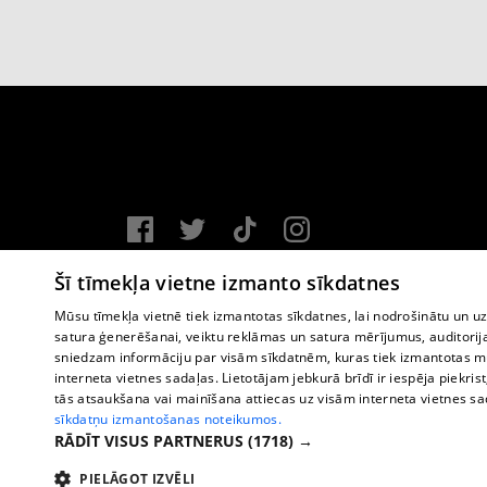
Vortal assistance service: e-mail -
info@1188.lv
Šī tīmekļa vietne izmanto sīkdatnes
Copyright © 2004-2026 SIA HELIO MEDIA.
Mūsu tīmekļa vietnē tiek izmantotas sīkdatnes, lai nodrošinātu un u
satura ģenerēšanai, veiktu reklāmas un satura mērījumus, auditorij
All rights reserved.
sniedzam informāciju par visām sīkdatnēm, kuras tiek izmantotas mū
interneta vietnes sadaļas. Lietotājam jebkurā brīdī ir iespēja piekrist
tās atsaukšana vai mainīšana attiecas uz visām interneta vietnes s
sīkdatņu izmantošanas noteikumos.
RĀDĪT VISUS PARTNERUS
(1718) →
PIELĀGOT IZVĒLI