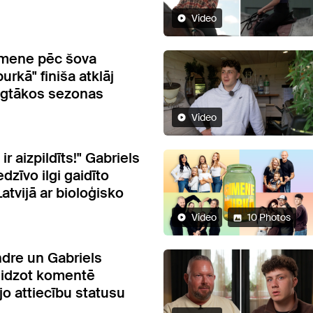
Video
imene pēc šova
rkā" finiša atklāj
lgtākos sezonas
Video
r aizpildīts!" Gabriels
edzīvo ilgi gaidīto
atvijā ar bioloģisko
Video
10 Photos
ndre un Gabriels
eidzot komentē
jo attiecību statusu