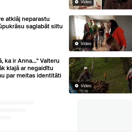
Video
re atklāj neparastu
lūpukrāsu saglabāt siltu
Video
, ka ir Anna..." Valteru
k klajā ar negaidītu
u par meitas identitāti
Video