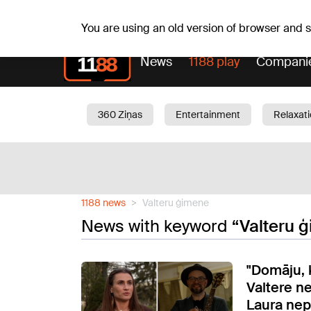
Sa, 08.08.2026.
+15
°C
Mudīte, Vladislava, Vladis
You are using an old version of browser and
News
1188 play
Compani
360 Ziņas
Entertainment
Relaxat
Current
Traffic
Beauty
Chil
1188 news
Valteru ģimene
News with keyword
“Valteru 
"Domāju, 
Valtere n
Laura nep