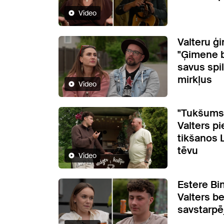
Video
Valteru ģ
"Ģimene bu
savus spi
mirkļus
Video
"Tukšums i
Valters pi
tikšanos L
tēvu
Video
Estere Bi
Valters b
savstarpē