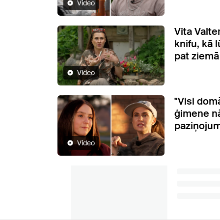
Video
Vita Valte
knifu, kā 
pat ziemā
Video
"Visi domā
ģimene nā
paziņojum
Video