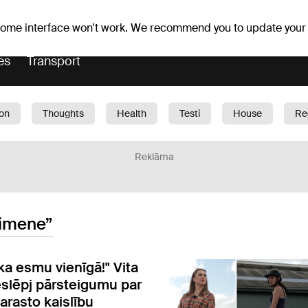
Weather forecast
Horoscopes
lavs
 some interface won't work. We recommend you to update your
es
Transport
ion
Thoughts
Health
Testi
House
Re
dren
Car
1188 play
Sport
Business
G
Reklāma
ģimene”
ka esmu vienīgā!" Vita
eslēpj pārsteigumu par
arasto kaislību