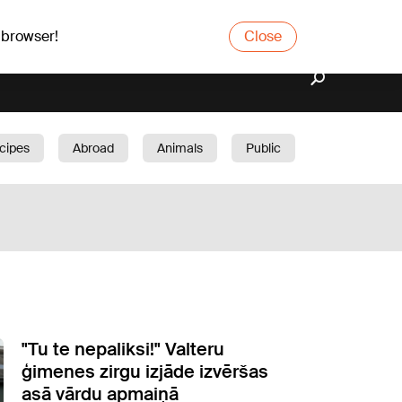
 browser!
Close
cipes
Abroad
Animals
Public
arden
"Tu te nepaliksi!" Valteru
ģimenes zirgu izjāde izvēršas
asā vārdu apmaiņā