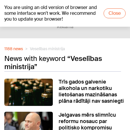
You are using an old version of browser and
+18
°C
some interface won't work. We recommend
Close
you to update your browser!
Reklāma
1188 news
Veselības ministrija
News with keyword
“Veselības
ministrija”
Trīs gados galvenie
alkohola un narkotiku
lietošanas mazināšanas
plāna rādītāji nav sasniegti
Jelgavas mērs slimnīcu
reformu nosauc par
politisko kompromisu