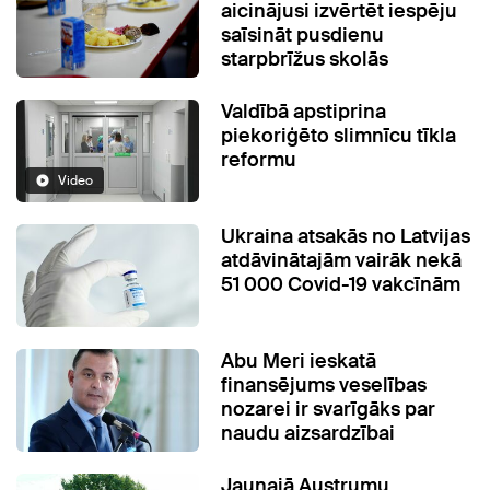
aicinājusi izvērtēt iespēju
saīsināt pusdienu
starpbrīžus skolās
Valdībā apstiprina
piekoriģēto slimnīcu tīkla
reformu
Video
Ukraina atsakās no Latvijas
atdāvinātajām vairāk nekā
51 000 Covid-19 vakcīnām
Abu Meri ieskatā
finansējums veselības
nozarei ir svarīgāks par
naudu aizsardzībai
Jaunajā Austrumu