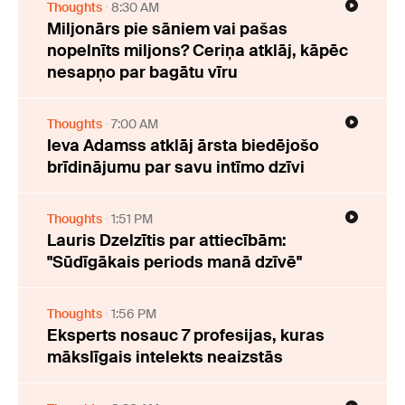
Thoughts
8:30 AM
Miljonārs pie sāniem vai pašas
nopelnīts miljons? Ceriņa atklāj, kāpēc
nesapņo par bagātu vīru
Thoughts
7:00 AM
Ieva Adamss atklāj ārsta biedējošo
brīdinājumu par savu intīmo dzīvi
Thoughts
1:51 PM
Lauris Dzelzītis par attiecībām:
"Sūdīgākais periods manā dzīvē"
Thoughts
1:56 PM
Eksperts nosauc 7 profesijas, kuras
mākslīgais intelekts neaizstās