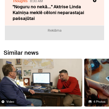
Thoughts
8:30 AM
"Noguru no nekā..." Aktrise Linda
Kalniņa meklē cēloni neparastajai
pašsajūtai
Reklāma
Similar news
4 Photos