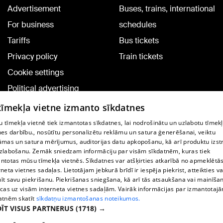
Advertisement
Buses, trains, international
For business
schedules
Tariffs
Bus tickets
Privacy policy
Train tickets
Cookie settings
Political advertising
Cookie policy
 tīmekļa vietne izmanto sīkdatnes
Commenting terms
 tīmekļa vietnē tiek izmantotas sīkdatnes, lai nodrošinātu un uzlabotu tīmek
nes darbību., nosūtītu personalizētu reklāmu un satura ģenerēšanai, veiktu
āmas un satura mērījumus, auditorijas datu apkopošanu, kā arī produktu izst
TV program
zlabošanu. Zemāk sniedzam informāciju par visām sīkdatnēm, kuras tiek
Contract rules
ntotas mūsu tīmekļa vietnēs. Sīkdatnes var atšķirties atkarībā no apmeklētā
rneta vietnes sadaļas. Lietotājam jebkurā brīdī ir iespēja piekrist, atteikties va
360 Ziņu kontakti
īt savu piekrišanu. Piekrišanas sniegšana, kā arī tās atsaukšana vai mainīša
ecas uz visām interneta vietnes sadaļām. Vairāk informācijas par izmantotaj
Helio Media
atnēm skatīt
sīkdatņu izmantošanas noteikumos.
ĪT VISUS PARTNERUS
(1718) →
Vortal assistance service: e-mail -
info@1188.lv