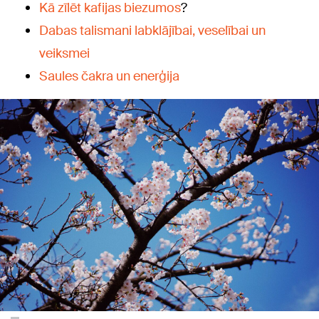
Kā zīlēt kafijas biezumos
?
Dabas talismani labklājībai, veselībai un
veiksmei
Saules čakra un enerģija