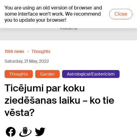
You are using an old version of browser and
+18
°C
some interface won't work. We recommend
Close
you to update your browser!
Reklāma
1188 news
Thoughts
Saturday, 21 May, 2022
Thoughts
Garden
Astrological/Esotericism
Ticējumi par koku
ziedēšanas laiku – ko tie
vēsta?