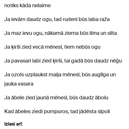
notiks kāda nelaime
Ja ievām daudz ogu, tad rudeni būs laba raža
Ja maz ievu ogu, nākamā ziema būs lēna un silta
Ja ķirši zied vecā mēnesī, tiem nebūs ogu
Ja pavasari labi zied ķirši, tai gadā būs daudz nēģu
Ja ozols uzplaukst maija mēnesī, būs auglīga un
jauka vasara
Ja ābele zied jaunā mēnesī, būs daudz ābolu
Kad ābeles ziedi pumpuros, tad jādēsta sīpoli
Izlasi arī: