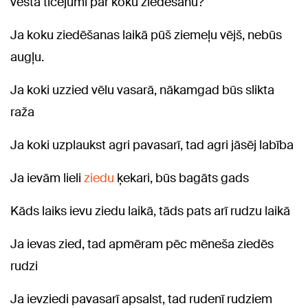
vēsta ticējumi par koku ziedēšanu?
Ja koku ziedēšanas laikā pūš ziemeļu vējš, nebūs
augļu.
Ja koki uzzied vēlu vasarā, nākamgad būs slikta
raža
Ja koki uzplaukst agri pavasarī, tad agri jāsēj labība
Ja ievām lieli
ziedu
ķekari, būs bagāts gads
Kāds laiks ievu ziedu laikā, tāds pats arī rudzu laikā
Ja ievas zied, tad apmēram pēc mēneša ziedēs
rudzi
Ja ievziedi pavasarī apsalst, tad rudenī rudziem