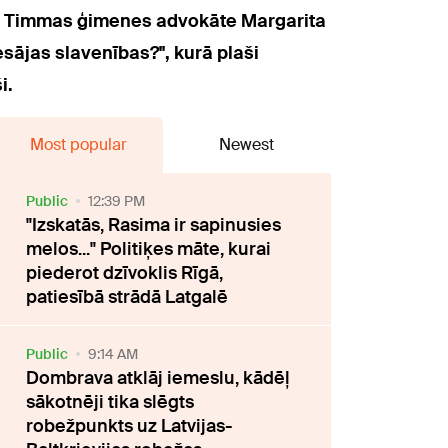
ēr Timmas ģimenes advokāte Margarita
esājas slavenības?", kurā plaši
i.
Most popular
Newest
Public
12:39 PM
"Izskatās, Rasima ir sapinusies
melos..." Politiķes māte, kurai
piederot dzīvoklis Rīgā,
patiesībā strādā Latgalē
Public
9:14 AM
Dombrava atklāj iemeslu, kādēļ
sākotnēji tika slēgts
robežpunkts uz Latvijas-