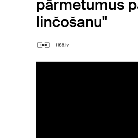
pārmetumus pa
linčošanu"
1188.lv