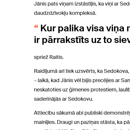
Jānis pats viņam izstāstījis, ka viņi ar Se
daudzdzīvokļu kompleksā.
Kur palika visa viņa 
ir pārrakstīts uz to siev
spriež Raitis.
Raidījumā arī tiek uzsvērts, ka Sedokova,
– laikā, kad Jānis vēl bijis precējies ar Sa
neskatoties uz ģimenes protestiem, laulī
saderinājās ar Sedokovu.
Attiecību sākumā abi publiski demonstrējuš
mainījies. Draugi un paziņas stāsta, ka pā