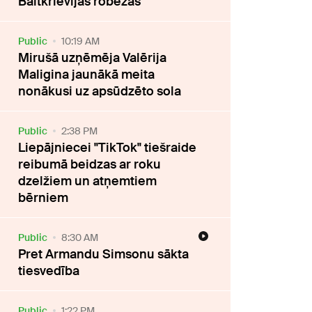
Baltkrievijas robežas
Public
10:19 AM
Mirušā uzņēmēja Valērija
Maligina jaunākā meita
nonākusi uz apsūdzēto sola
Public
2:38 PM
Liepājniecei "TikTok" tiešraide
reibumā beidzas ar roku
dzelžiem un atņemtiem
bērniem
Public
8:30 AM
Pret Armandu Simsonu sākta
tiesvedība
Public
1:22 PM