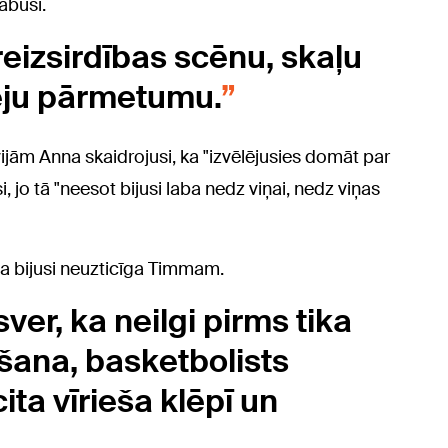
labuši.
reizsirdības scēnu, skaļu
pēju pārmetumu.
vijām Anna skaidrojusi, ka "izvēlējusies domāt par
, jo tā "neesot bijusi laba nedz viņai, nedz viņas
va bijusi neuzticīga Timmam.
er, ka neilgi pirms tika
ršana, basketbolists
ta vīrieša klēpī un