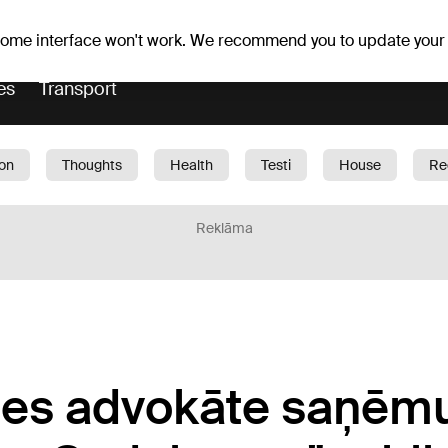
er forecast
Horoscopes
 some interface won't work. We recommend you to update your
es
Transport
ion
Thoughts
Health
Testi
House
Re
dren
Car
1188 play
Sport
Business
G
Reklāma
es advokāte saņēmu