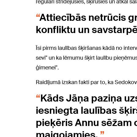
regulāri strīdējušies, šķīrušies un atkal sa
Attiecībās netrūcis g
konfliktu un savstar
Īsi pirms laulības šķiršanas kādā no inter
sevi" un ka lēmumu šķirt laulību pieņēmusi
ģimenei".
Raidījumā izskan fakti par to, ka Sedoko
Kāds Jāņa paziņa uzsv
iesniegta laulības šķi
pieķēris Annu sēžam ci
maigojamies.