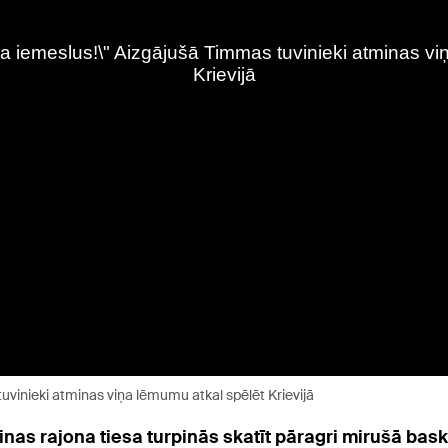
uvinieki atminas viņa lēmumu atkal spēlēt Krievijā
s rajona tiesa turpinās skatīt pāragri mirušā bask