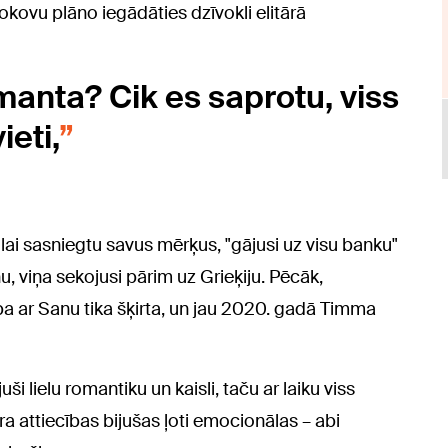
dokovu plāno iegādāties dzīvokli elitārā
manta? Cik es saprotu, viss
ieti,
 lai sasniegtu savus mērķus, "gājusi uz visu banku"
nu, viņa sekojusi pārim uz Grieķiju. Pēcāk,
ba ar Sanu tika šķirta, un jau 2020. gadā Timma
i lielu romantiku un kaisli, taču ar laiku viss
ra attiecības bijušas ļoti emocionālas – abi