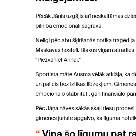
Pēcāk Jānis uzgājis arī neskaitāmas dzied
pilnībā emocionāli sagrāva.
Neilgi pēc abu šķiršanās notika traģēdija
Maskavas hostelī. Blakus viņam atradies 
"Piezvaniet Annai."
Sportista māte Ausma vēlāk atklāja, ka dē
un palicis bez iztikas līdzekļiem. Ģimenes
emocionālo stabilitāti, gan finansiālo pa
Pēc Jāņa nāves sākās skaļi tiesu proces
ģimenes juriste apgalvo, ka līguma noteiku
Viņa šo līgumu pat r