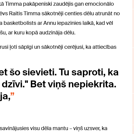
laikā Timma pakāpeniski zaudējis gan emocionālo
a tēvs Raitis Timma sākotnēji centies dēlu atrunāt no
 basketbolists ar Annu iepazinies laikā, kad vēl
šu, ar kuru kopā audzināja dēlu.
i ļoti sāpīgi un sākotnēji cerējusi, ka attiecības
 šo sievieti. Tu saproti, ka
dzīvi." Bet viņš nepiekrita.
ja,
iesavinājusies visu dēla mantu – viņš uzsver, ka