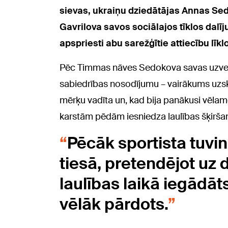
sievas, ukraiņu dziedātājas Annas Se
Gavrilova savos sociālajos tīklos dalī
apspriesti abu sarežģītie attiecību līkl
Pēc Timmas nāves Sedokova savas uzvedī
sabiedrības nosodījumu – vairākums uzsk
mērķu vadīta un, kad bija panākusi vēlamo,
karstām pēdām iesniedza laulības šķirša
Pēcāk sportista tuvin
tiesā, pretendējot uz
laulības laikā iegādāt
vēlāk pārdots.