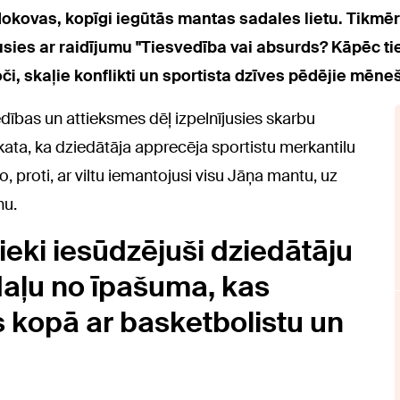
dokovas, kopīgi iegūtās mantas sadales lietu. Tikm
jusies ar raidījumu "Tiesvedība vai absurds? Kāpēc ti
oči, skaļie konflikti un sportista dzīves pēdējie mēneš
bas un attieksmes dēļ izpelnījusies skarbu
ata, ka dziedātāja apprecēja sportistu merkantilu
 proti, ar viltu iemantojusi visu Jāņa mantu, uz
nu.
ieki iesūdzējuši dziedātāju
 daļu no īpašuma, kas
s kopā ar basketbolistu un