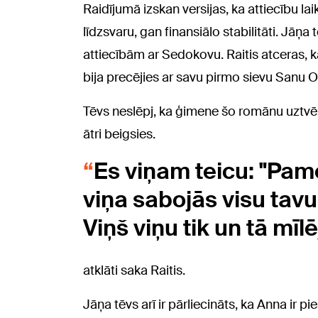
Raidījumā izskan versijas, ka attiecību 
līdzsvaru, gan finansiālo stabilitāti. Jāņ
attiecībām ar Sedokovu. Raitis atceras, ka
bija precējies ar savu pirmo sievu Sanu O
Tēvs neslēpj, ka ģimene šo romānu uztvērus
ātri beigsies.
Es viņam teicu: "Pamet
viņa sabojās visu tavu 
Viņš viņu tik un tā mīlē
atklāti saka Raitis.
Jāņa tēvs arī ir pārliecināts, ka Anna ir p