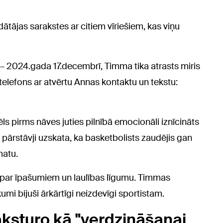
ātājas sarakstes ar citiem vīriešiem, kas viņu
 – 2024.gada 17.decembrī, Timma tika atrasts miris
telefons ar atvērtu Annas kontaktu un tekstu:
ls pirms nāves juties pilnībā emocionāli iznīcināts
 pārstāvji uzskata, ka basketbolists zaudējis gan
matu.
i par īpašumiem un laulības līgumu. Timmas
mi bijuši ārkārtīgi neizdevīgi sportistam.
aksturo kā "verdzināšanai