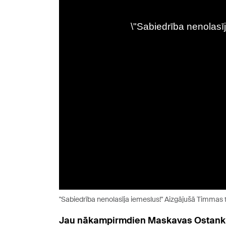
"Sabiedrība nenolasīja iemeslus!" Aizgājušā Timmas t
Jau nākampirmdien Maskavas Ostankina