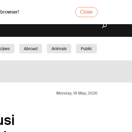
 browser!
Close
cipes
Abroad
Animals
Public
arden
Monday, 18 May, 2026
si