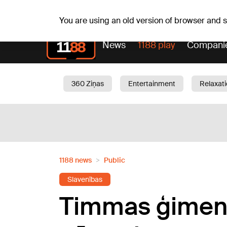
Weath
Th, 06.08.2026.
+25
°C
Aisma, Askolds
You are using an old version of browser and
News
1188 play
Compani
360 Ziņas
Entertainment
Relaxat
Current
Traffic
Beauty
Chil
1188 news
Public
Slavenības
Timmas ģimen