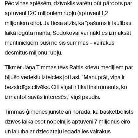
Pēc viņas aplēsēm, dzīvoklis varētu būt pārdots par
aptuveni 120 miljoniem rubļu (aptuveni 1,2
miljoniem eiro). Ja tiesa atzīs, ka īpašums ir laulības
laikā iegūta manta, Sedokovai var nākties izmaksāt
mantiniekiem pusi no šīs summas – vairākus
desmitus miljonu rubļu.
Tikmēr Jāņa Timmas tēvs Raitis krievu medijiem par
bijušo vedeklu izteicies ļoti asi. "Manuprāt, viņa ir
bezsirdīgs cilvēks. Citi viņai ir tikai instruments, ko
izmantot savās interesēs," viņš paudis.
Timmas ģimenes juriste arī norāda, ka basketbolists
dzīves laikā esot nopelnījis aptuveni 7 miljonus eiro
un laulībā ar dziedātaju iegādājies vairākus