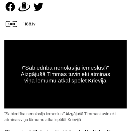
1188.lv
"Sabiedrība nenolasīja iemeslus!" Aizgājušā Timmas tuvinieki
atminas viņa lēmumu atkal spēlēt Krievijā