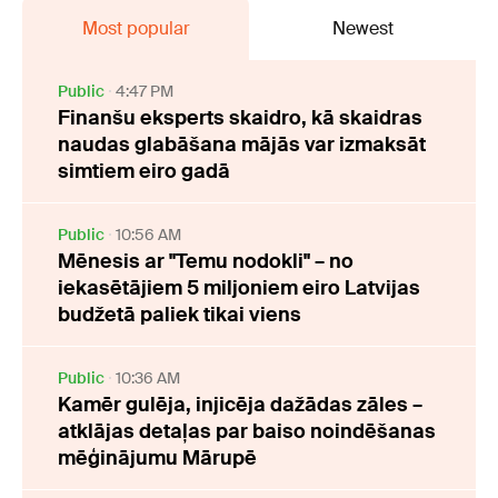
Most popular
Newest
Public
4:47 PM
Finanšu eksperts skaidro, kā skaidras
naudas glabāšana mājās var izmaksāt
simtiem eiro gadā
Public
10:56 AM
Mēnesis ar "Temu nodokli" – no
iekasētājiem 5 miljoniem eiro Latvijas
budžetā paliek tikai viens
Public
10:36 AM
Kamēr gulēja, injicēja dažādas zāles –
atklājas detaļas par baiso noindēšanas
mēģinājumu Mārupē