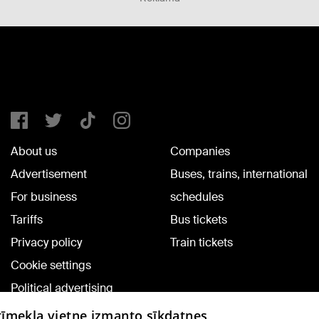
About us
Companies
Advertisement
Buses, trains, international
For business
schedules
Tariffs
Bus tickets
Privacy policy
Train tickets
Cookie settings
Political advertising
Cookie policy
 tīmekļa vietne izmanto sīkdatnes