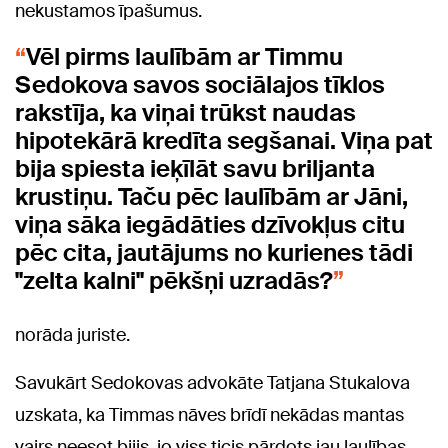
nekustamos īpašumus.
Vēl pirms laulībām ar Timmu
Sedokova savos sociālajos tīklos
rakstīja, ka viņai trūkst naudas
hipotekārā kredīta segšanai. Viņa pat
bija spiesta ieķīlāt savu briljanta
krustiņu. Taču pēc laulībām ar Jāni,
viņa sāka iegādāties dzīvokļus citu
pēc cita, jautājums no kurienes tādi
"zelta kalni" pēkšņi uzradās?
norāda juriste.
Savukārt Sedokovas advokāte Tatjana Stukalova
uzskata, ka Timmas nāves brīdī nekādas mantas
vairs neesot bijis, jo viss ticis pārdots jau laulības