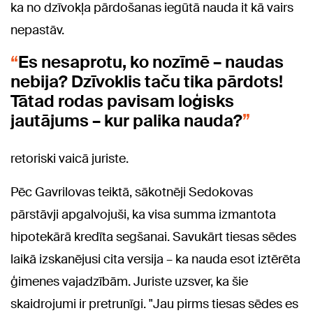
ka no dzīvokļa pārdošanas iegūtā nauda it kā vairs
nepastāv.
Es nesaprotu, ko nozīmē – naudas
nebija? Dzīvoklis taču tika pārdots!
Tātad rodas pavisam loģisks
jautājums – kur palika nauda?
retoriski vaicā juriste.
Pēc Gavrilovas teiktā, sākotnēji Sedokovas
pārstāvji apgalvojuši, ka visa summa izmantota
hipotekārā kredīta segšanai. Savukārt tiesas sēdes
laikā izskanējusi cita versija – ka nauda esot iztērēta
ģimenes vajadzībām. Juriste uzsver, ka šie
skaidrojumi ir pretrunīgi. "Jau pirms tiesas sēdes es