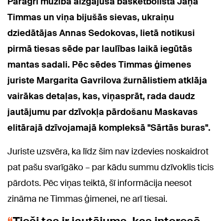
Pāragri mūžībā aizgājušā basketbolista Jāņa
Timmas un viņa bijušās sievas, ukraiņu
dziedātājas Annas Sedokovas, lietā notikusi
pirmā tiesas sēde par laulības laikā iegūtās
mantas sadali. Pēc sēdes Timmas ģimenes
juriste Margarita Gavrilova žurnālistiem atklāja
vairākas detaļas, kas, viņasprāt, rada daudz
jautājumu par dzīvokļa pārdošanu Maskavas
elitārajā dzīvojamajā kompleksā "Sārtās buras".
Juriste uzsvēra, ka līdz šim nav izdevies noskaidrot
pat pašu svarīgāko – par kādu summu dzīvoklis ticis
pārdots. Pēc viņas teiktā, šī informācija neesot
zināma ne Timmas ģimenei, ne arī tiesai.