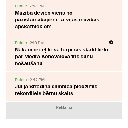
Public
7:53 PM
Mūžībā devies viens no
pazīstamākajiem Latvijas mūzikas
apskatniekiem
Public
2:10 PM
Nākamnedēļ tiesa turpinās skatīt lietu
par Modra Konovalova trīs suņu
nošaušanu
Public
2:42 PM
Jūlijā Stradiņa slimnīcā piedzimis
rekordliels bērnu skaits
Reklāma