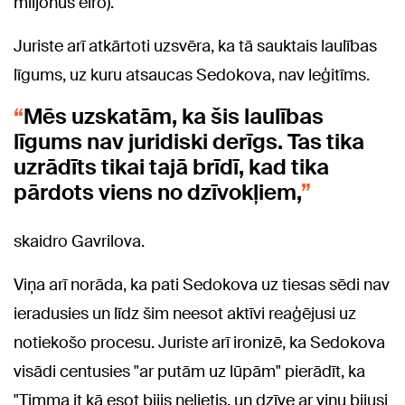
miljonus eiro).
Juriste arī atkārtoti uzsvēra, ka tā sauktais laulības
līgums, uz kuru atsaucas Sedokova, nav leģitīms.
Mēs uzskatām, ka šis laulības
līgums nav juridiski derīgs. Tas tika
uzrādīts tikai tajā brīdī, kad tika
pārdots viens no dzīvokļiem,
skaidro Gavrilova.
Viņa arī norāda, ka pati Sedokova uz tiesas sēdi nav
ieradusies un līdz šim neesot aktīvi reaģējusi uz
notiekošo procesu. Juriste arī ironizē, ka Sedokova
visādi centusies "ar putām uz lūpām" pierādīt, ka
"Timma it kā esot bijis nelietis, un dzīve ar viņu bijusi