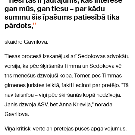
Tieši tas ir jautājums, kas interesē
gan mūs, gan tiesu – par kādu
summu šis īpašums patiesībā tika
pārdots,
skaidro Gavrilova.
Tiesas procesā izskanējusi arī Sedokovas advokātu
versija, ka pēc šķiršanās Timma un Sedokova vēl
trīs mēnešus dzīvojuši kopā. Tomēr, pēc Timmas
ģimenes juristes teiktā, fakti liecinot par pretējo. "Tā
nav taisnība – viņi pēc šķiršanās kopā nedzīvoja.
Jānis dzīvoja ASV, bet Anna Krievijā," norāda
Gavrilova.
Viņa kritiski vērtē arī pretējās puses apgalvojumus,