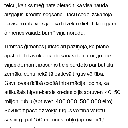
teicu, ka tiks mēģināts pierādīt, ka visa nauda
aizgājusi kredīta segšanai. Taču sēdē izskanēja
pavisam cita versija – ka līdzekļi izlietoti kopīgām
ģimenes vajadzībām," viņa norāda.
Timmas ģimenes juriste arī paziņoja, ka plāno
apstrīdēt dzīvokļa pārdošanas darījumu, jo, pēc
viņas domām, īpašums ticis pārdots par būtiski
zemāku cenu nekā tā patiesā tirgus vērtība.
Gavrilovas rīcībā esošā informācija liecina, ka
atlikušais hipotekārais kredīts bijis aptuveni 40–50
miljoni rubļu (aptuveni 400 000–500 000 eiro).
Savukārt paša dzīvokļa tirgus vērtība varētu
sasniegt pat 150 miljonus rubļu (aptuveni 1,5