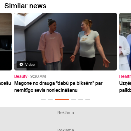
Similar news
Video
Beauty
9:30 AM
Healt
ncešu
Magone no drauga "dabū pa biksēm" par
Uzņēm
nemitīgo sevis noniecināšanu
palīd
Reklāma
Reklāma