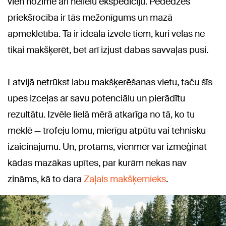
vien nozīmē arī nelielu ekspedīciju. Pededzes
priekšrocība ir tās mežonīgums un mazā
apmeklētība. Tā ir ideāla izvēle tiem, kuri vēlas ne
tikai makšķerēt, bet arī izjust dabas savvaļas pusi.
Latvijā netrūkst labu makšķerēšanas vietu, taču šīs
upes izceļas ar savu potenciālu un pierādītu
rezultātu. Izvēle lielā mērā atkarīga no tā, ko tu
meklē — trofeju lomu, mierīgu atpūtu vai tehnisku
izaicinājumu. Un, protams, vienmēr var izmēģināt
kādas mazākas upītes, par kurām nekas nav
zināms, kā to dara
Zaļais makšķernieks
.