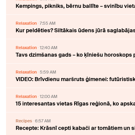
Kempings, pikniks, bērnu ballīte – svinību viet
Relaxation
7:55 AM
Kur peldēties? Siltākais ūdens jūrā saglabāj
Relaxation
12:40 AM
Tavs dzimšanas gads – ko ķīniešu horoskops 
Relaxation
5:59 AM
VIDEO: Brīvdienu maršruts ģimenei: futūristi
Relaxation
12:00 AM
15 interesantas vietas Rīgas reģionā, ko apsk
Recipes
6:57 AM
Recepte: Krāsnī cepti kabači ar tomātiem un s