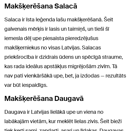
Makšķerēšana Salacā
Salaca ir īsta leģenda lašu makšķerēšanā. Šeit
galvenais mērķis ir lasis un taimiņš, un tieši šī
iemesla dēļ upe piesaista pieredzējušus
makšķerniekus no visas Latvijas. Salacas
priekšrocība ir dzidrais ūdens un spēcīgā straume,
kas rada ideālus apstākļus migrējošām zivīm. Tā
nav pati vienkāršākā upe, bet, ja izdodas — rezultāts
var būt iespaidīgs.
Makšķerēšana Daugavā
Daugava ir Latvijas lielākā upe un viena no
labākajām vietām, kur meklēt lielas zivis. Šeit bieži
tiek ķerti sami, zandarti, asari un līdakas. Daugavas