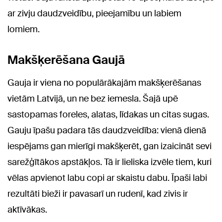
ar zivju daudzveidību, pieejamību un labiem
lomiem.
Makšķerēšana Gaujā
Gauja ir viena no populārākajām makšķerēšanas
vietām Latvijā, un ne bez iemesla. Šajā upē
sastopamas foreles, alatas, līdakas un citas sugas.
Gauju īpašu padara tās daudzveidība: vienā dienā
iespējams gan mierīgi makšķerēt, gan izaicināt sevi
sarežģītākos apstākļos. Tā ir lieliska izvēle tiem, kuri
vēlas apvienot labu copi ar skaistu dabu. Īpaši labi
rezultāti bieži ir pavasarī un rudenī, kad zivis ir
aktīvākas.