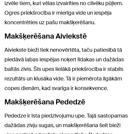
izvēle tiem, kuri vēlas izvairīties no cilvēku pūļiem.
Ogres priekšrocība ir mierīga vide un iespēja
koncentrēties uz pašu makšķerēšanu.
Makšķerēšana Aiviekstē
Aiviekste bieži tiek nenovērtēta, taču patiesībā tā
piedāvā labas iespējas noķert līdakas un dažādas
baltās zivis. Šīs upes lielākā priekšrocība ir stabils
rezultāts un klusāka vide. Tā ir piemērota ilgākām
copes dienām, kad svarīga ir konsekvence.
Makšķerēšana Pededzē
Pededze ir īsta piedzīvojumu upe. Tajā sastopamas
dažādas zivju sugas, un makšķerēšana šeit bieži