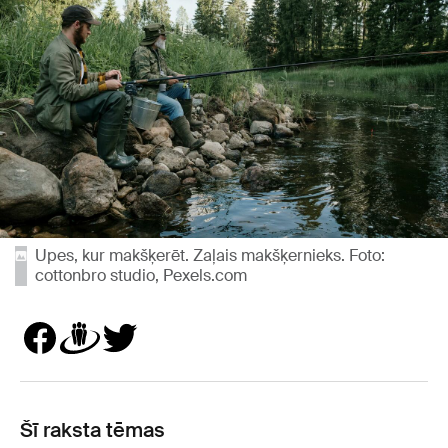
Upes, kur makšķerēt. Zaļais makšķernieks. Foto:
cottonbro studio, Pexels.com
Šī raksta tēmas