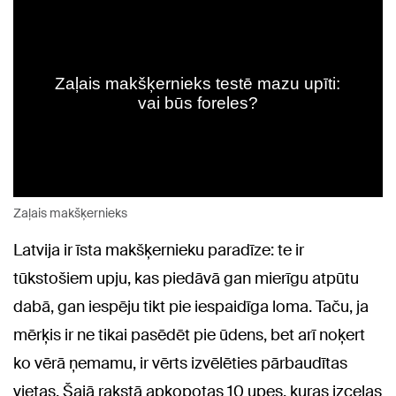
Zaļais makšķernieks
Latvija ir īsta makšķernieku paradīze: te ir
tūkstošiem upju, kas piedāvā gan mierīgu atpūtu
dabā, gan iespēju tikt pie iespaidīga loma. Taču, ja
mērķis ir ne tikai pasēdēt pie ūdens, bet arī noķert
ko vērā ņemamu, ir vērts izvēlēties pārbaudītas
vietas. Šajā rakstā apkopotas 10 upes, kuras izceļas