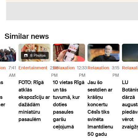
Similar news
8 Photos
ion
7:41
Entertainment
2:36
Relaxation
12:33
Relaxation
3:15
Relaxat
AM
PM
PM
PM
as
FOTO: Rīgā
10 vietas Rīgā
Jau šo
LU
atklās
un tās
sestdien ar
Botāni
ls
ekspozīciju ar
tuvumā, kur
krāšņu
dārzā
er
dažādām
doties
koncertu
august
miniatūru
pasaules
Cēsīs tiks
piedāv
pasaulēm
garšu
svinēta
vērot
ceļojumā
Imantdienu
zvaigžņ
50 gadu