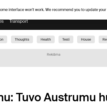
Weather forecast
Horoscopes
lavs
 some interface won't work. We recommend you to update your
es
Transport
ion
Thoughts
Health
Testi
House
Re
dren
Car
1188 play
Sport
Business
G
Reklāma
nu: Tuvo Austrumu h