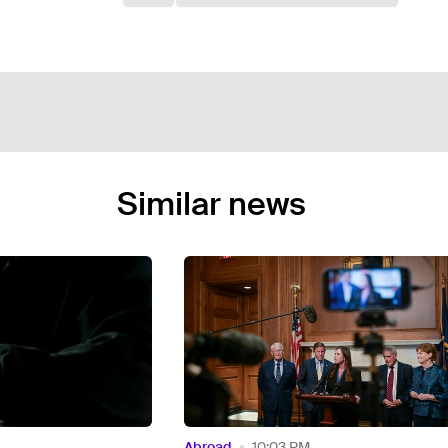
Similar news
Abroad
9:45 PM