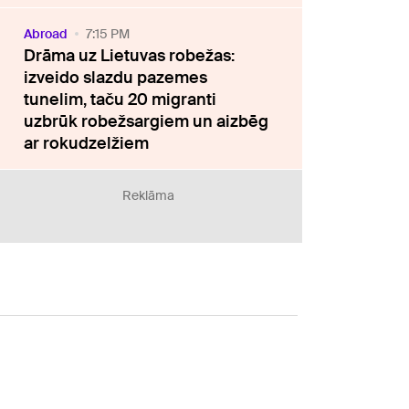
Abroad
7:15 PM
Drāma uz Lietuvas robežas:
izveido slazdu pazemes
tunelim, taču 20 migranti
uzbrūk robežsargiem un aizbēg
ar rokudzelžiem
Reklāma