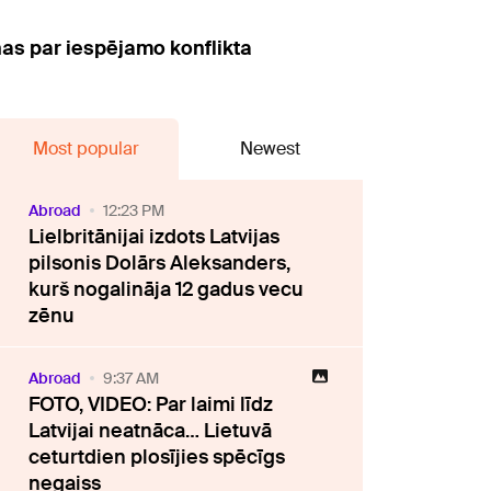
nas par iespējamo konflikta
Most popular
Newest
Abroad
12:23 PM
Lielbritānijai izdots Latvijas
pilsonis Dolārs Aleksanders,
kurš nogalināja 12 gadus vecu
zēnu
Abroad
9:37 AM
FOTO, VIDEO: Par laimi līdz
Latvijai neatnāca… Lietuvā
ceturtdien plosījies spēcīgs
negaiss