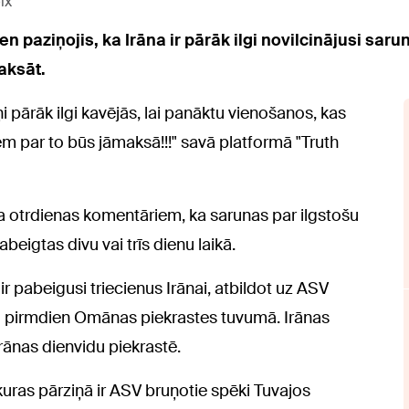
ix
 paziņojis, ka Irāna ir pārāk ilgi novilcinājusi saru
aksāt.
i pārāk ilgi kavējās, lai panāktu vienošanos, kas
iem par to būs jāmaksā!!!" savā platformā "Truth
iņa otrdienas komentāriem, ka sarunas par ilgstošu
abeigtas divu vai trīs dienu laikā.
r pabeigusi triecienus Irānai, atbildot uz ASV
u pirmdien Omānas piekrastes tuvumā. Irānas
rānas dienvidu piekrastē.
ras pārziņā ir ASV bruņotie spēki Tuvajos