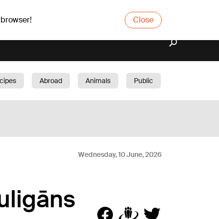
 browser!
Close
cipes
Abroad
Animals
Public
arden
Wednesday, 10 June, 2026
uligāns