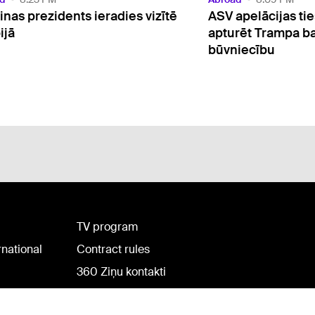
apelācijas tiesa pieprasa
Meksika un Peru 
rēt Trampa balles zāles
diplomātiskās att
iecību
TV program
rnational
Contract rules
360 Ziņu kontakti
Helio Media