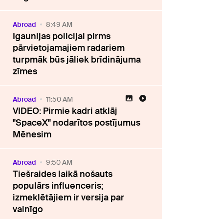
Abroad
8:49 AM
Igaunijas policijai pirms
pārvietojamajiem radariem
turpmāk būs jāliek brīdinājuma
zīmes
Abroad
11:50 AM
VIDEO: Pirmie kadri atklāj
"SpaceX" nodarītos postījumus
Mēnesim
Abroad
9:50 AM
Tiešraides laikā nošauts
populārs influenceris;
izmeklētājiem ir versija par
vainīgo