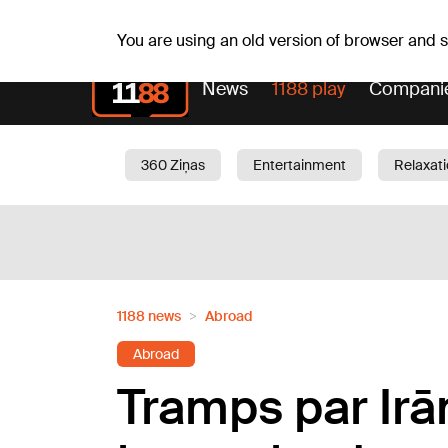
Sa, 08.08.2026.
+16
°C
Mudīte, Vladislava, Vladis
You are using an old version of browser and
News
1188 play
Compani
360 Ziņas
Entertainment
Relaxat
Current
Traffic
Beauty
Chil
1188 news
Abroad
Abroad
Tramps par Irā