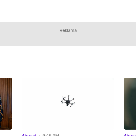
Reklāma
Abroad
8:23 PM
Abroa