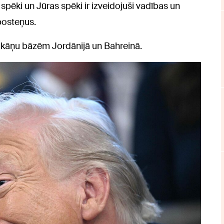
pēki un Jūras spēki ir izveidojuši vadības un
posteņus.
rikāņu bāzēm Jordānijā un Bahreinā.