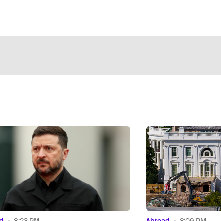
d
8:09 PM
Abroad
7:46 PM