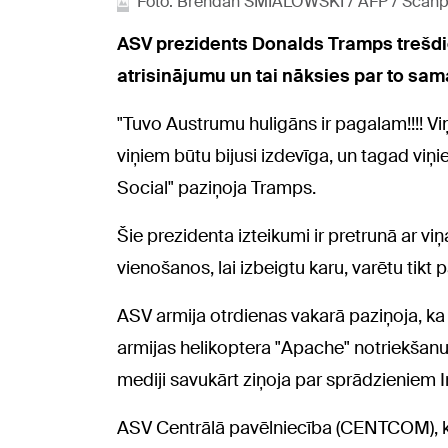
Foto: Brendan SMIALOWSKI / AFP / Scanp
ASV prezidents Donalds Tramps trešdien
atrisinājumu un tai nāksies par to sam
"Tuvo Austrumu huligāns ir pagalam!!!! Viņ
viņiem būtu bijusi izdevīga, un tagad viņ
Social" paziņoja Tramps.
Šie prezidenta izteikumi ir pretrunā ar v
vienošanos, lai izbeigtu karu, varētu tikt p
ASV armija otrdienas vakarā paziņoja, ka i
armijas helikoptera "Apache" notriekšan
mediji savukārt ziņoja par sprādzieniem I
ASV Centrālā pavēlniecība (CENTCOM), ku