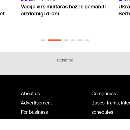
nīti
Ukrainas prezidents ieradies vizītē
ASV 
Serbijā
aptu
būvn
Reklāma
About us
Companies
Advertisement
Buses, trains, inte
For business
schedules
Tariffs
Bus tickets