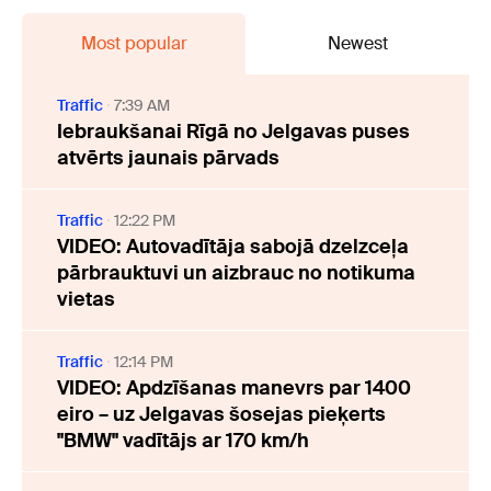
Most popular
Newest
Traffic
7:39 AM
Iebraukšanai Rīgā no Jelgavas puses
atvērts jaunais pārvads
Traffic
12:22 PM
VIDEO: Autovadītāja sabojā dzelzceļa
pārbrauktuvi un aizbrauc no notikuma
vietas
Traffic
12:14 PM
VIDEO: Apdzīšanas manevrs par 1400
eiro – uz Jelgavas šosejas pieķerts
"BMW" vadītājs ar 170 km/h