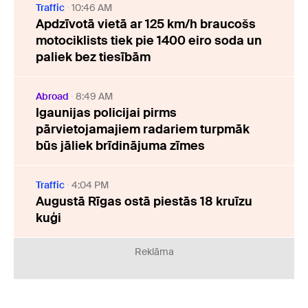
Traffic
10:46 AM
Apdzīvotā vietā ar 125 km/h braucošs
motociklists tiek pie 1400 eiro soda un
paliek bez tiesībām
Abroad
8:49 AM
Igaunijas policijai pirms
pārvietojamajiem radariem turpmāk
būs jāliek brīdinājuma zīmes
Traffic
4:04 PM
Augustā Rīgas ostā piestās 18 kruīzu
kuģi
Reklāma