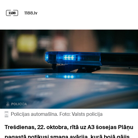
1188.lv
Policijas automašīna. Foto: Valsts policija
Trešdienas, 22. oktobra, rītā uz A3 šosejas Plāņu
pagastā notikusi smaga avārija, kurā bojā gājis