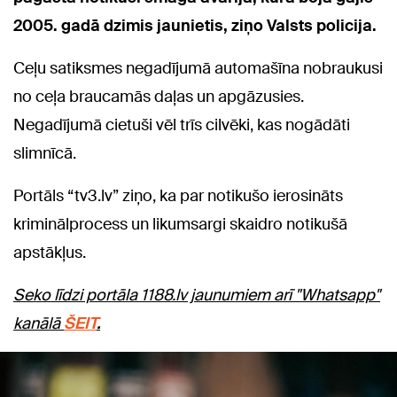
2005. gadā dzimis jaunietis, ziņo Valsts policija.
Ceļu satiksmes negadījumā automašīna nobraukusi
no ceļa braucamās daļas un apgāzusies.
Negadījumā cietuši vēl trīs cilvēki, kas nogādāti
slimnīcā.
Portāls “tv3.lv” ziņo, ka par notikušo ierosināts
kriminālprocess un likumsargi skaidro notikušā
apstākļus.
Seko līdzi portāla 1188.lv jaunumiem arī "Whatsapp"
kanālā
ŠEIT
.