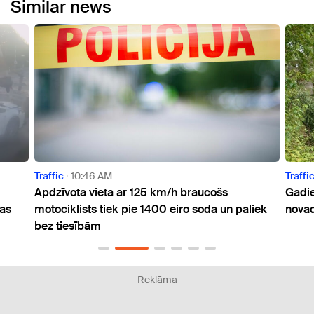
Similar news
6 AM
Traffic
2:26 PM
ietā ar 125 km/h braucošs
Gadiem atstāti novārtā 
 tiek pie 1400 eiro soda un paliek
novadā glābj nolietotos t
ām
Reklāma