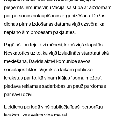
pieņemts lēmums viņu Vācijai saistībā ar aizdomām
par personas nolaupīšanas organizēšanu. Dažas
dienas pirms izdošanas datuma viņš uzsvēra, ka
neplāno šim procesam pakļauties.
Pagājuši jau teju divi mēneši, kopš viņš slapstās.
Neskatoties uz to, ka viņš izsludināts starptautiskā
meklēšanā, Dāvids aktīvi komunicē savos
sociālajos tīklos. Viņš ik pa laikam publisko
ierakstus par to, kā viņam klājas "somu mežos",
piedāvā reklāmas sadarbības un pauž pārdomas
par savu dzīvi.
Lieldienu periodā viņš publicēja īpaši personīgu
ierakstu, kas veltīts viņa meitai.