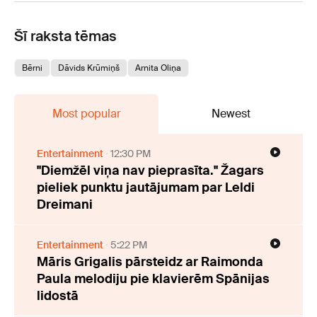
Šī raksta tēmas
Bērni
Dāvids Krūmiņš
Arnita Oliņa
Most popular
Newest
Entertainment
12:30 PM
"Diemžēl viņa nav pieprasīta." Žagars
pieliek punktu jautājumam par Leldi
Dreimani
Entertainment
5:22 PM
Māris Grigalis pārsteidz ar Raimonda
Paula melodiju pie klavierēm Spānijas
lidostā