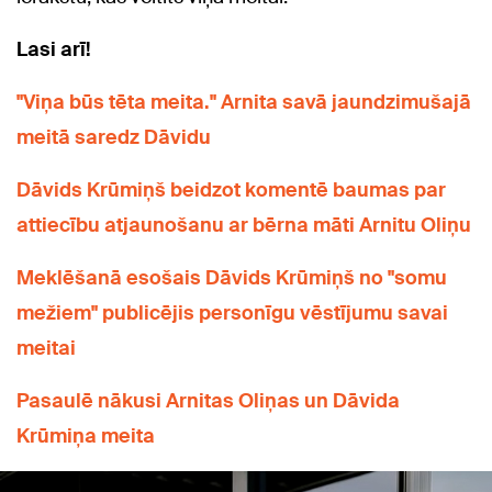
Lasi arī!
"Viņa būs tēta meita." Arnita savā jaundzimušajā
meitā saredz Dāvidu
Dāvids Krūmiņš beidzot komentē baumas par
attiecību atjaunošanu ar bērna māti Arnitu Oliņu
Meklēšanā esošais Dāvids Krūmiņš no "somu
mežiem" publicējis personīgu vēstījumu savai
meitai
Pasaulē nākusi Arnitas Oliņas un Dāvida
Krūmiņa meita