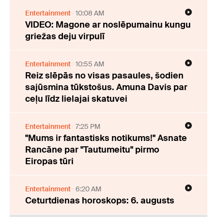
Entertainment
10:08 AM
VIDEO: Magone ar noslēpumainu kungu
griežas deju virpulī
Entertainment
10:55 AM
Reiz slēpās no visas pasaules, šodien
sajūsmina tūkstošus. Amuna Davis par
ceļu līdz lielajai skatuvei
Entertainment
7:25 PM
"Mums ir fantastisks notikums!" Asnate
Rancāne par "Tautumeitu" pirmo
Eiropas tūri
Entertainment
6:20 AM
Ceturtdienas horoskops: 6. augusts