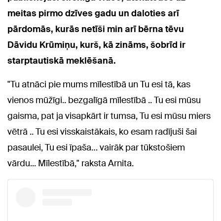
meitas pirmo dzīves gadu un daloties arī
pārdomās, kurās netīši min arī bērna tēvu
Dāvidu Krūmiņu, kurš, kā zināms, šobrīd ir
starptautiskā meklēšanā.
"Tu atnāci pie mums mīlestībā un Tu esi tā, kas
vienos mūžīgi.. bezgalīgā mīlestībā .. Tu esi mūsu
gaisma, pat ja visapkārt ir tumsa, Tu esi mūsu miers
vētrā .. Tu esi visskaistākais, ko esam radījuši šai
pasaulei, Tu esi īpaša… vairāk par tūkstošiem
vārdu... Mīlestībā," raksta Arnita.