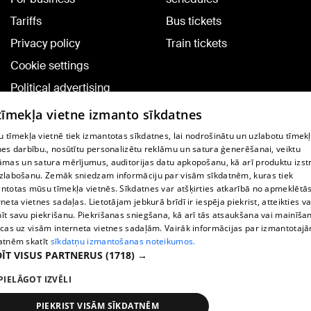
Tariffs
Bus tickets
Privacy policy
Train tickets
Cookie settings
Political advertising
Cookie policy
 tīmekļa vietne izmanto sīkdatnes
Commenting terms
 tīmekļa vietnē tiek izmantotas sīkdatnes, lai nodrošinātu un uzlabotu tīmek
nes darbību., nosūtītu personalizētu reklāmu un satura ģenerēšanai, veiktu
āmas un satura mērījumus, auditorijas datu apkopošanu, kā arī produktu izst
TV program
zlabošanu. Zemāk sniedzam informāciju par visām sīkdatnēm, kuras tiek
Contract rules
ntotas mūsu tīmekļa vietnēs. Sīkdatnes var atšķirties atkarībā no apmeklētā
rneta vietnes sadaļas. Lietotājam jebkurā brīdī ir iespēja piekrist, atteikties va
360 Ziņu kontakti
īt savu piekrišanu. Piekrišanas sniegšana, kā arī tās atsaukšana vai mainīša
ecas uz visām interneta vietnes sadaļām. Vairāk informācijas par izmantotaj
Helio Media
atnēm skatīt
sīkdatņu izmantošanas noteikumos.
ĪT VISUS PARTNERUS
(1718) →
Vortal assistance service: e-mail -
info@1188.lv
PIELĀGOT IZVĒLI
Copyright © 2004-2026 SIA HELIO MEDIA.
All rights reserved.
PIEKRIST VISĀM SĪKDATNĒM