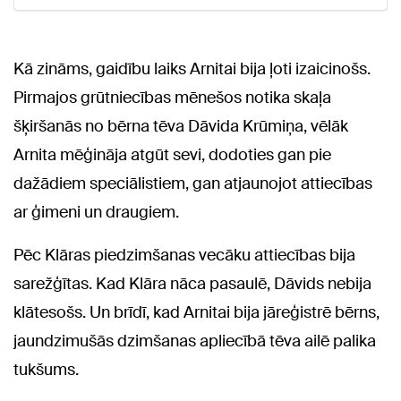
Kā zināms, gaidību laiks Arnitai bija ļoti izaicinošs.
Pirmajos grūtniecības mēnešos notika skaļa
šķiršanās no bērna tēva Dāvida Krūmiņa, vēlāk
Arnita mēģināja atgūt sevi, dodoties gan pie
dažādiem speciālistiem, gan atjaunojot attiecības
ar ģimeni un draugiem.
Pēc Klāras piedzimšanas vecāku attiecības bija
sarežģītas. Kad Klāra nāca pasaulē, Dāvids nebija
klātesošs. Un brīdī, kad Arnitai bija jāreģistrē bērns,
jaundzimušās dzimšanas apliecībā tēva ailē palika
tukšums.