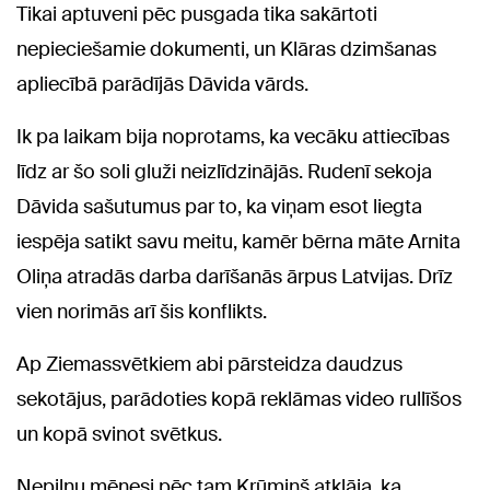
Tikai aptuveni pēc pusgada tika sakārtoti
nepieciešamie dokumenti, un Klāras dzimšanas
apliecībā parādījās Dāvida vārds.
Ik pa laikam bija noprotams, ka vecāku attiecības
līdz ar šo soli gluži neizlīdzinājās. Rudenī sekoja
Dāvida sašutumus par to, ka viņam esot liegta
iespēja satikt savu meitu, kamēr bērna māte Arnita
Oliņa atradās darba darīšanās ārpus Latvijas. Drīz
vien norimās arī šis konflikts.
Ap Ziemassvētkiem abi pārsteidza daudzus
sekotājus, parādoties kopā reklāmas video rullīšos
un kopā svinot svētkus.
Nepilnu mēnesi pēc tam Krūmiņš atklāja, ka