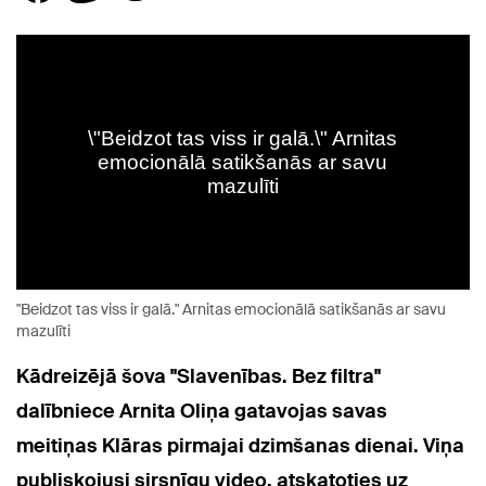
"Beidzot tas viss ir galā." Arnitas emocionālā satikšanās ar savu
mazulīti
Kādreizējā šova "Slavenības. Bez filtra"
dalībniece Arnita Oliņa gatavojas savas
meitiņas Klāras pirmajai dzimšanas dienai. Viņa
publiskojusi sirsnīgu video, atskatoties uz