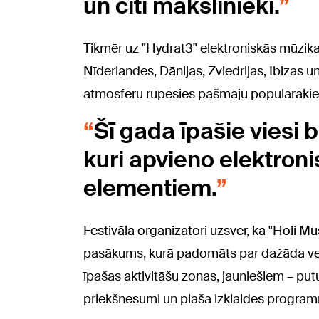
un citi mākslinieki.
Tikmēr uz "Hydrat3" elektroniskās mūzik
Nīderlandes, Dānijas, Zviedrijas, Ibizas 
atmosfēru rūpēsies pašmāju populārākie
Šī gada īpašie viesi 
kuri apvieno elektroni
elementiem.
Festivāla organizatori uzsver, ka "Holi M
pasākums, kurā padomāts par dažāda v
īpašas aktivitāšu zonas, jauniešiem – put
priekšnesumi un plaša izklaides progra