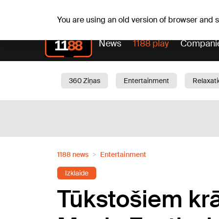
Th, 06.08.2026.
+19
°C
Alfrēds, Fredis, Madars
You are using an old version of browser and
News
1188 play
Compani
360 Ziņas
Entertainment
Relaxat
Current
Traffic
Beauty
Chil
1188 news
Entertainment
Izklaide
Tūkstošiem krā