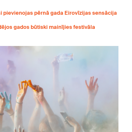
pievienojas pērnā gada Eirovīzijas sensācija
ējos gados būtiski mainījies festivāla