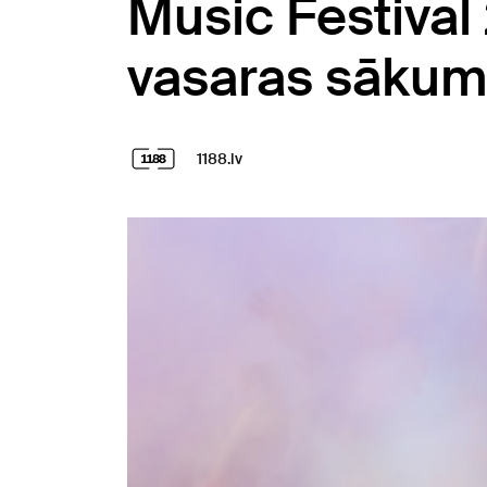
Music Festival
vasaras sāku
1188.lv