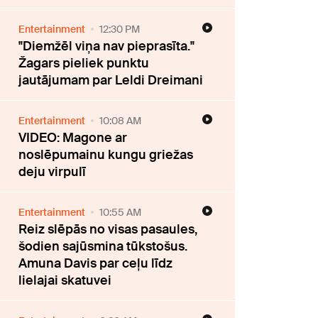
Entertainment
12:30 PM
"Diemžēl viņa nav pieprasīta."
Žagars pieliek punktu
jautājumam par Leldi Dreimani
Entertainment
10:08 AM
VIDEO: Magone ar
noslēpumainu kungu griežas
deju virpulī
Entertainment
10:55 AM
Reiz slēpās no visas pasaules,
šodien sajūsmina tūkstošus.
Amuna Davis par ceļu līdz
lielajai skatuvei