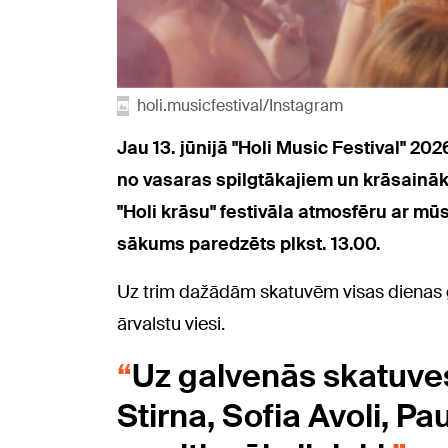
holi.musicfestival/Instagram
Jau 13. jūnijā "Holi Music Festival" 2
no vasaras spilgtākajiem un krāsaināka
"Holi krāsu" festivāla atmosfēru ar m
sākums paredzēts plkst. 13.00.
Uz trim dažādām skatuvēm visas dienas g
ārvalstu viesi.
Uz galvenās skatuves
Stirna, Sofia Avoli, P