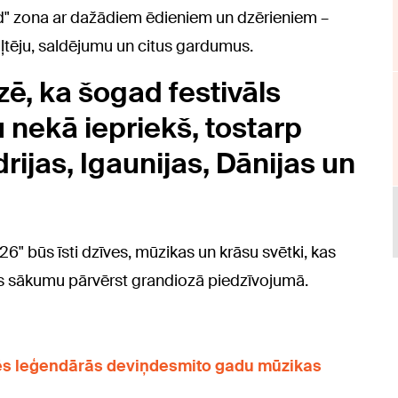
od" zona ar dažādiem ēdieniem un dzērieniem –
uļtēju, saldējumu un citus gardumus.
ē, ka šogad festivāls
u nekā iepriekš, tostarp
ijas, Igaunijas, Dānijas un
026" būs īsti dzīves, mūzikas un krāsu svētki, kas
s sākumu pārvērst grandiozā piedzīvojumā.
cēs leģendārās deviņdesmito gadu mūzikas