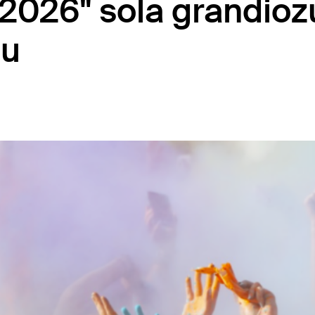
 2026" sola grandioz
mu