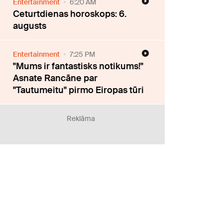
Entertainment
6:20 AM
Ceturtdienas horoskops: 6.
augusts
Entertainment
7:25 PM
"Mums ir fantastisks notikums!"
Asnate Rancāne par
"Tautumeitu" pirmo Eiropas tūri
Reklāma