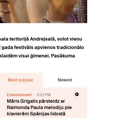
la teritorijā Andrejsalā, solot vienu
 gada festivāls apvienos tradicionālo
izklaidēm visai ģimenei. Pasākuma
Most popular
Newest
Entertainment
5:22 PM
Māris Grigalis pārsteidz ar
Raimonda Paula melodiju pie
klavierēm Spānijas lidostā