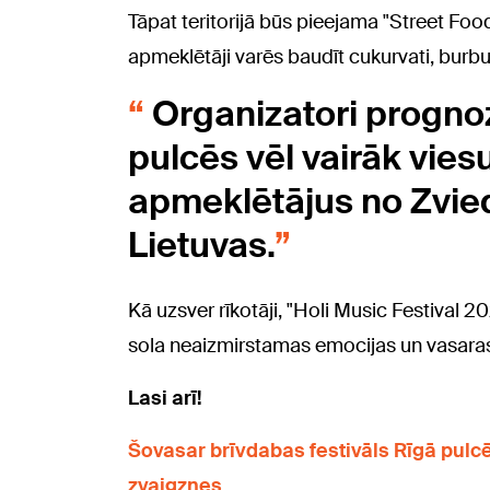
Tāpat teritorijā būs pieejama "Street Fo
apmeklētāji varēs baudīt cukurvati, burb
Organizatori prognoz
pulcēs vēl vairāk vies
apmeklētājus no Zviedr
Lietuvas.
Kā uzsver rīkotāji, "Holi Music Festival 2
sola neaizmirstamas emocijas un vasara
Lasi arī!
Šovasar brīvdabas festivāls Rīgā pul
zvaigznes