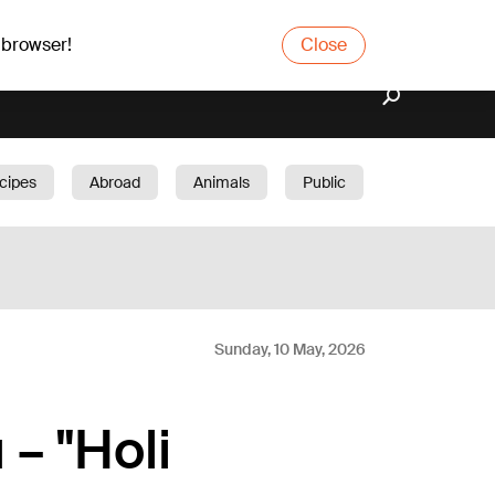
 browser!
Close
cipes
Abroad
Animals
Public
arden
Sunday, 10 May, 2026
– "Holi