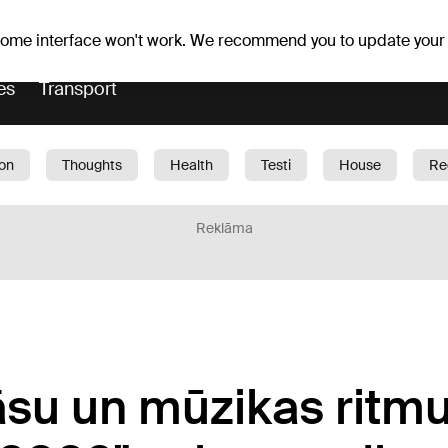
Weather forecast
Horoscopes
 some interface won't work. We recommend you to update your
es
Transport
ion
Thoughts
Health
Testi
House
Re
dren
Car
1188 play
Sport
Business
G
Reklāma
su un mūzikas ritmu 