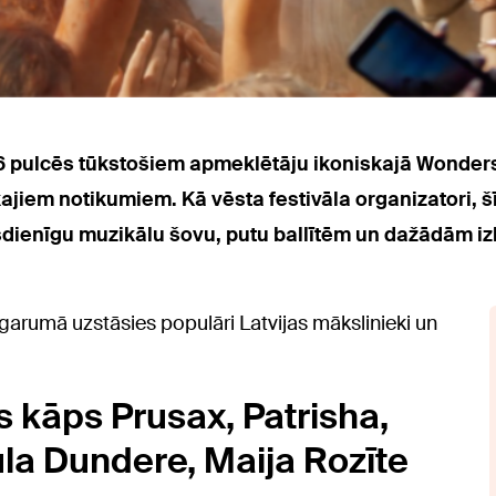
026 pulcēs tūkstošiem apmeklētāju ikoniskajā Wondersa
jiem notikumiem. Kā vēsta festivāla organizatori, šī
ūsdienīgu muzikālu šovu, putu ballītēm un dažādām 
arumā uzstāsies populāri Latvijas mākslinieki un
 kāps Prusax, Patrisha,
aula Dundere, Maija Rozīte