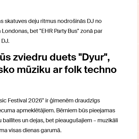
as skatuves deju ritmus nodrošinās DJ no
un Londonas, bet "EHR Party Bus" zonā par
 DJ.
būs zviedru duets "Dyur",
sko mūziku ar folk techno
usic Festival 2026" ir ģimenēm draudzīgs
ecuma apmeklētājiem. Bērniem būs pieejamas
u ballītes un dejas, bet pieaugušajiem – muzikāli
mma visas dienas garumā.