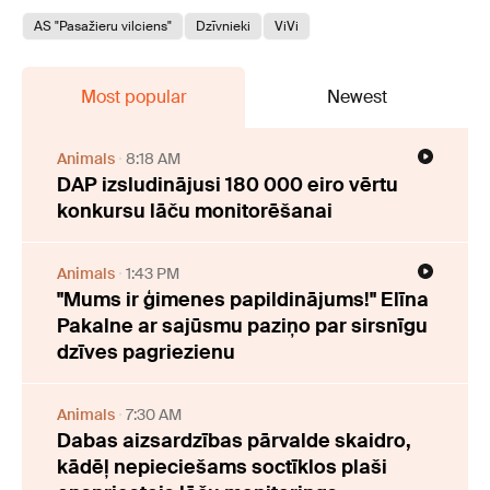
AS "Pasažieru vilciens"
Dzīvnieki
ViVi
Most popular
Newest
Animals
8:18 AM
DAP izsludinājusi 180 000 eiro vērtu
konkursu lāču monitorēšanai
Animals
1:43 PM
"Mums ir ģimenes papildinājums!" Elīna
Pakalne ar sajūsmu paziņo par sirsnīgu
dzīves pagriezienu
Animals
7:30 AM
Dabas aizsardzības pārvalde skaidro,
kādēļ nepieciešams soctīklos plaši