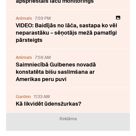
apspriestais lāču monitorings
Animals
7:59 PM
VIDEO: Baidījās no lāča, sastapa ko vēl
neparastāku – sēņotājs mežā pamatīgi
pārsteigts
Animals
7:58 AM
Saimniecībā Gulbenes novadā
konstatēta bišu saslimšana ar
Amerikas peru puvi
Garden
11:33 AM
Kā likvidēt ūdensžurkas?
Reklāma