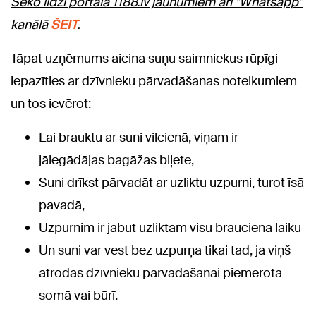
Seko līdzi portāla 1188.lv jaunumiem arī "Whatsapp"
kanālā
ŠEIT
.
Tāpat uzņēmums aicina suņu saimniekus rūpīgi
iepazīties ar dzīvnieku pārvadāšanas noteikumiem
un tos ievērot:
Lai brauktu ar suni vilcienā, viņam ir
jāiegādājas bagāžas biļete,
Suni drīkst pārvadāt ar uzliktu uzpurni, turot īsā
pavadā,
Uzpurnim ir jābūt uzliktam visu brauciena laiku
Un suni var vest bez uzpurņa tikai tad, ja viņš
atrodas dzīvnieku pārvadāšanai piemērotā
somā vai būrī.