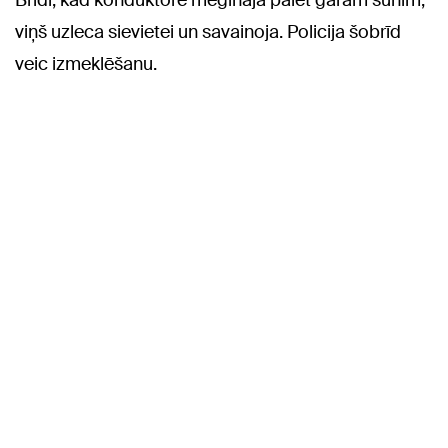
Brīdī, kad konduktore mēģināja paiet garām sunim,
viņš uzleca sievietei un savainoja. Policija šobrīd
veic izmeklēšanu.