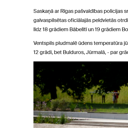
Saskaņā ar Rīgas pašvaldības policijas 
galvaspilsētas oficiālajās peldvietās otr
līdz 18 grādiem Bābelītī un 19 grādiem Bo
Ventspils pludmalē ūdens temperatūra jūrā
12 grādi, bet Bulduros, Jūrmalā, - par grā