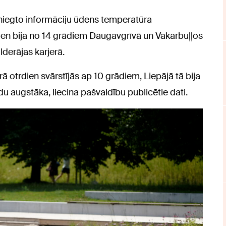
sniegto informāciju ūdens temperatūra
dien bija no 14 grādiem Daugavgrīvā un Vakarbuļļos
lderājas karjerā.
 otrdien svārstījās ap 10 grādiem, Liepājā tā bija
du augstāka, liecina pašvaldību publicētie dati.