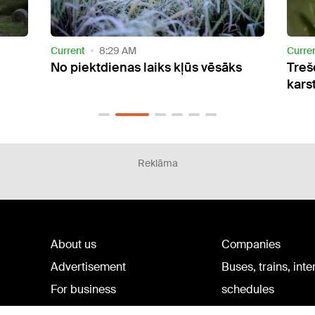
Current
3:17 PM
Curre
s
Trešdien gaiss kļūs nedaudz
Otrd
karstāks
silta
Reklāma
About us
Companies
Advertisement
Buses, trains, inte
For business
schedules
Tariffs
Bus tickets