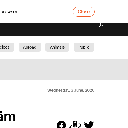
 browser!
Close
cipes
Abroad
Animals
Public
arden
Wednesday, 3 June, 2026
tām