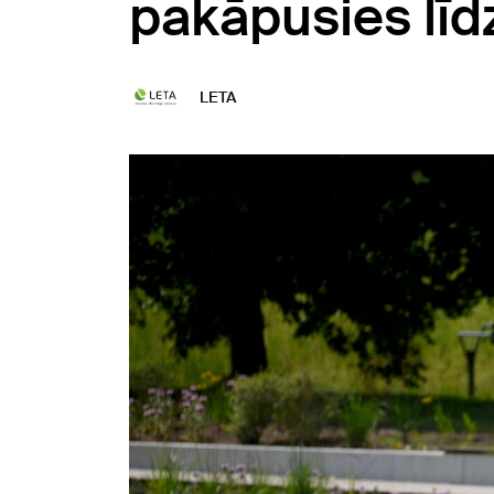
pakāpusies līd
LETA