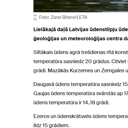
Foto: Zane Bitere/LETA
Lielākajā daļā Latvijas ūdenstilpju ūde
ģeoloģijas un meteoroloģijas centra da
Siltākais ūdens agrā trešdienas rītā kons
temperatūra sasniedz 20 grādus. Citviet L
grādi. Mazākās Kurzemes un Zemgales upēs
Daugavā ūdens temperatūra sasniedz 15..
Gaujas ūdens temperatūra svārstās ap 1
ūdens temperatūra ir 14..18 grādi.
Ezeros un ūdenskrātuvēs ūdens temperatūr
līdz 15 grādiem.