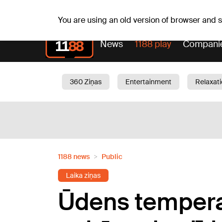
Weath
Th, 06.08.2026.
+25
°C
Aisma, Askolds
You are using an old version of browser and
News
1188 play
Compani
360 Ziņas
Entertainment
Relaxat
Current
Traffic
Beauty
Chil
1188 news
Public
Laika ziņas
Ūdens tempera