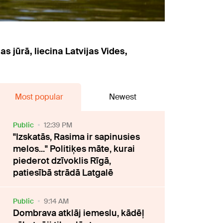
s jūrā, liecina Latvijas Vides,
Most popular
Newest
Public
12:39 PM
"Izskatās, Rasima ir sapinusies
melos..." Politiķes māte, kurai
piederot dzīvoklis Rīgā,
patiesībā strādā Latgalē
Public
9:14 AM
Dombrava atklāj iemeslu, kādēļ