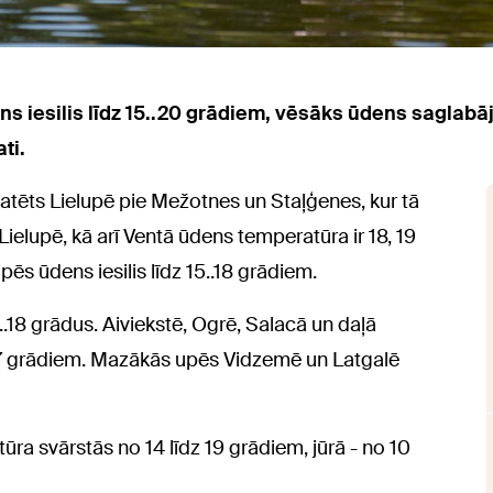
ns iesilis līdz 15..20 grādiem, vēsāks ūdens saglabāja
ti.
tatēts Lielupē pie Mežotnes un Staļģenes, kur tā
ielupē, kā arī Ventā ūdens temperatūra ir 18, 19
 ūdens iesilis līdz 15..18 grādiem.
18 grādus. Aiviekstē, Ogrē, Salacā un daļā
7 grādiem. Mazākās upēs Vidzemē un Latgalē
a svārstās no 14 līdz 19 grādiem, jūrā - no 10