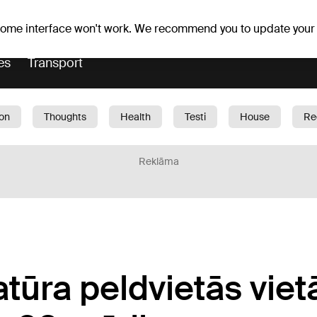
er forecast
Horoscopes
 some interface won't work. We recommend you to update your
es
Transport
ion
Thoughts
Health
Testi
House
Re
dren
Car
1188 play
Sport
Business
G
Reklāma
tūra peldvietās vie