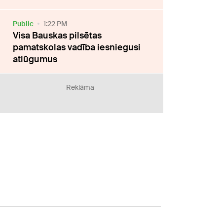
Public
1:22 PM
Visa Bauskas pilsētas
pamatskolas vadība iesniegusi
atlūgumus
Reklāma