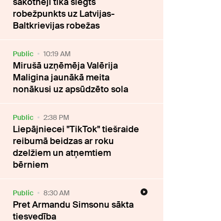
sākotnēji tika slēgts
robežpunkts uz Latvijas-
Baltkrievijas robežas
Public
10:19 AM
Mirušā uzņēmēja Valērija
Maligina jaunākā meita
nonākusi uz apsūdzēto sola
Public
2:38 PM
Liepājniecei "TikTok" tiešraide
reibumā beidzas ar roku
dzelžiem un atņemtiem
bērniem
Public
8:30 AM
Pret Armandu Simsonu sākta
tiesvedība