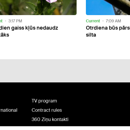
nt
7:09 AM
Current
2:54 PM
iena būs pārsvarā saulaina un
Otrdien gaiss iesil
grādiem
TV program
rnational
Contract rules
360 Ziņu kontakti
Helio Media