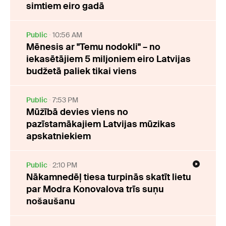
simtiem eiro gadā
Public
10:56 AM
Mēnesis ar "Temu nodokli" – no
iekasētājiem 5 miljoniem eiro Latvijas
budžetā paliek tikai viens
Public
7:53 PM
Mūžībā devies viens no
pazīstamākajiem Latvijas mūzikas
apskatniekiem
Public
2:10 PM
Nākamnedēļ tiesa turpinās skatīt lietu
par Modra Konovalova trīs suņu
nošaušanu