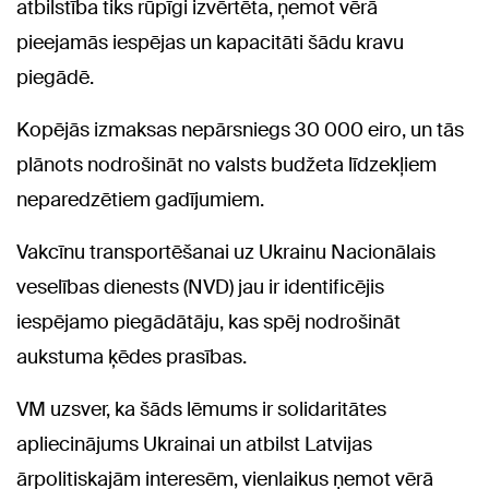
atbilstība tiks rūpīgi izvērtēta, ņemot vērā
pieejamās iespējas un kapacitāti šādu kravu
piegādē.
Kopējās izmaksas nepārsniegs 30 000 eiro, un tās
plānots nodrošināt no valsts budžeta līdzekļiem
neparedzētiem gadījumiem.
Vakcīnu transportēšanai uz Ukrainu Nacionālais
veselības dienests (NVD) jau ir identificējis
iespējamo piegādātāju, kas spēj nodrošināt
aukstuma ķēdes prasības.
VM uzsver, ka šāds lēmums ir solidaritātes
apliecinājums Ukrainai un atbilst Latvijas
ārpolitiskajām interesēm, vienlaikus ņemot vērā