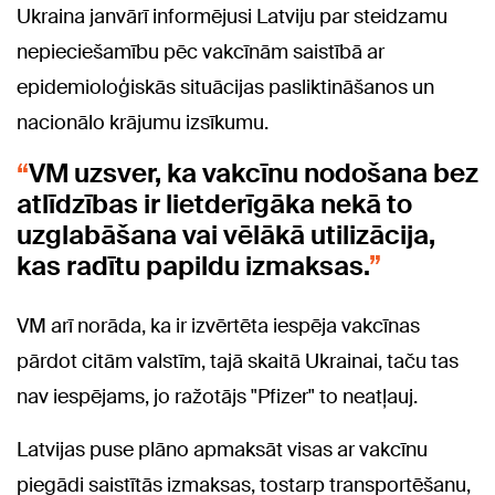
Ukraina janvārī informējusi Latviju par steidzamu
nepieciešamību pēc vakcīnām saistībā ar
epidemioloģiskās situācijas pasliktināšanos un
nacionālo krājumu izsīkumu.
VM uzsver, ka vakcīnu nodošana bez
atlīdzības ir lietderīgāka nekā to
uzglabāšana vai vēlākā utilizācija,
kas radītu papildu izmaksas.
VM arī norāda, ka ir izvērtēta iespēja vakcīnas
pārdot citām valstīm, tajā skaitā Ukrainai, taču tas
nav iespējams, jo ražotājs "Pfizer" to neatļauj.
Latvijas puse plāno apmaksāt visas ar vakcīnu
piegādi saistītās izmaksas, tostarp transportēšanu,