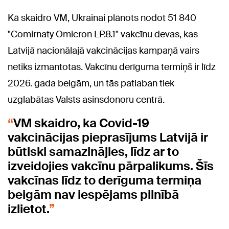
Kā skaidro VM, Ukrainai plānots nodot 51 840
"Comirnaty Omicron LP.8.1" vakcīnu devas, kas
Latvijā nacionālajā vakcinācijas kampaņā vairs
netiks izmantotas. Vakcīnu derīguma termiņš ir līdz
2026. gada beigām, un tās patlaban tiek
uzglabātas Valsts asinsdonoru centrā.
VM skaidro, ka Covid-19
vakcinācijas pieprasījums Latvijā ir
būtiski samazinājies, līdz ar to
izveidojies vakcīnu pārpalikums. Šīs
vakcīnas līdz to derīguma termiņa
beigām nav iespējams pilnībā
izlietot.