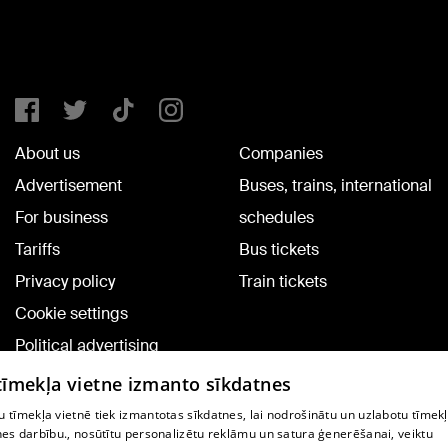
About us
Companies
Advertisement
Buses, trains, international
For business
schedules
Tariffs
Bus tickets
Privacy policy
Train tickets
Cookie settings
Political advertising
Cookie policy
 tīmekļa vietne izmanto sīkdatnes
Commenting terms
 tīmekļa vietnē tiek izmantotas sīkdatnes, lai nodrošinātu un uzlabotu tīmek
nes darbību., nosūtītu personalizētu reklāmu un satura ģenerēšanai, veiktu