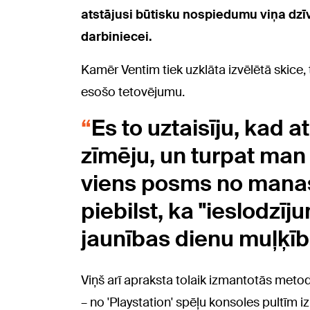
atstājusi būtisku nospiedumu viņa dzīvē
darbiniecei.
Kamēr Ventim tiek uzklāta izvēlētā skice,
esošo tetovējumu.
Es to uztaisīju, kad 
zīmēju, un turpat man ar
viens posms no manas 
piebilst, ka "ieslodzī
jaunības dienu muļķīb
Viņš arī apraksta tolaik izmantotās meto
– no 'Playstation' spēļu konsoles pultīm 