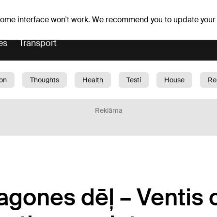
Weather forecast
Horoscopes
avs
 some interface won't work. We recommend you to update your
es
Transport
ion
Thoughts
Health
Testi
House
Re
dren
Car
1188 play
Sport
Business
G
Reklāma
gones dēļ – Ventis 