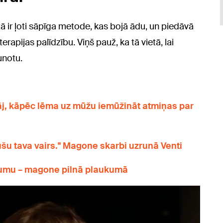
ā ir ļoti sāpīga metode, kas bojā ādu, un piedāvā
rapijas palīdzību. Viņš pauž, ka tā vietā, lai
unotu.
klāj, kāpēc lēma uz mūžu iemūžināt atmiņas par
ūšu tava vairs." Magone skarbi uzrunā Venti
ējumu – magone pilnā plaukumā