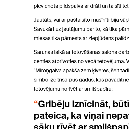
pievienota pildspalva ar drāti un taisīti te
Jautāts, vai ar paštaisīto mašīnīti bija sāpī
Savukārt uz jautājumu par to, kā tika pār
miesas tika pārnests ar ziepjūdens palīdz
Sarunas laikā ar tetovēšanas salona darbi
centies atbrīvoties no vecā tetovējuma. 
"Miroņgalva apakšā zem ķiveres, šeit tādi ga
simbolizē trīsarpus gadus, kas pavadīti ie
tetovējumu norīvēt ar smilšpapīru:
Gribēju iznīcināt, bū
pateica, ka viņai nepa
sāku rīvēt ar smilšpap