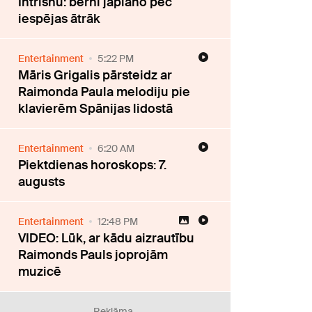
Intrishu: bērni jāplāno pēc
iespējas ātrāk
Entertainment
5:22 PM
Māris Grigalis pārsteidz ar
Raimonda Paula melodiju pie
klavierēm Spānijas lidostā
Entertainment
6:20 AM
Piektdienas horoskops: 7.
augusts
Entertainment
12:48 PM
VIDEO: Lūk, ar kādu aizrautību
Raimonds Pauls joprojām
muzicē
Reklāma