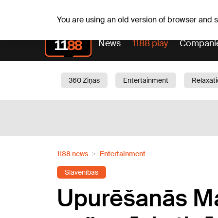
Fr, 07.08.2026.
+16
°C
Mudīte, Vladislava, Vladisl
You are using an old version of browser and
News
1188 play
Compani
360 Ziņas
Entertainment
Relaxat
Current
Traffic
Beauty
Chil
1188 news
Entertainment
Slavenības
Upurēšanās Ma