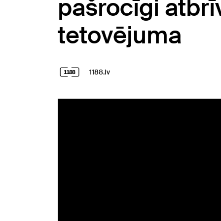
pašrocīgi atbr
tetovējuma
1188.lv