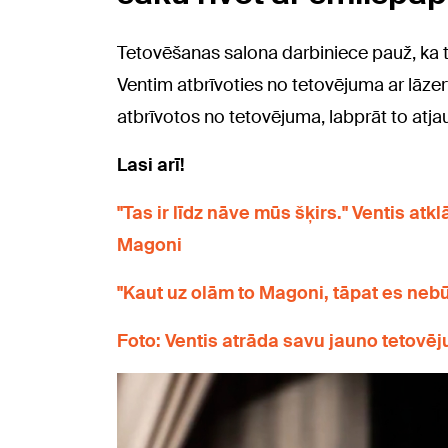
Tetovēšanas salona darbiniece pauž, ka t
Ventim atbrīvoties no tetovējuma ar lāzerte
atbrīvotos no tetovējuma, labprāt to atja
Lasi arī!
"Tas ir līdz nāve mūs šķirs." Ventis at
Magoni
"Kaut uz olām to Magoni, tāpat es neb
Foto: Ventis atrāda savu jauno tetov