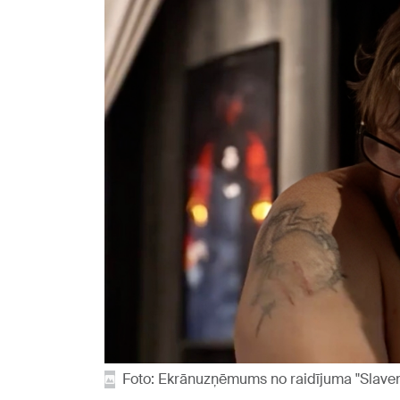
Foto: Ekrānuzņēmums no raidījuma "Slavenī