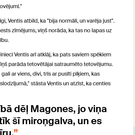
tovējumi."
gi, Ventis atbild, ka "bija normāli, un varēja just".
nests zīmējums, viņš norāda, ka tas no lapas uz
ību.
nieci Ventis arī atklāj, ka pats saviem spēkiem
Viņš parāda tetovētājai satraumēto tetovējumu.
li ar viens, divi, trīs ar pusīti pīķiem, kas
slodzījumā," stāsta Ventis un atzīst, ka centies
tībā dēļ Magones, jo viņa
tīk šī miroņgalva, un es
īru.