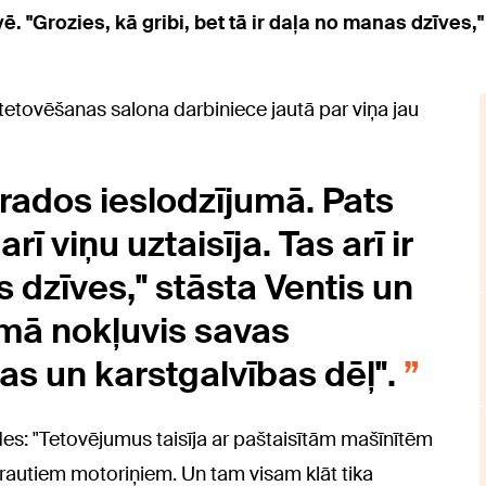
. "Grozies, kā gribi, bet tā ir daļa no manas dzīves
 tetovēšanas salona darbiniece jautā par viņa jau
atrados ieslodzījumā. Pats
ī viņu uztaisīja. Tas arī ir
dzīves," stāsta Ventis un
jumā nokļuvis savas
as un karstgalvības dēļ".
des: "Tetovējumus taisīja ar paštaisītām mašīnītēm
izrautiem motoriņiem. Un tam visam klāt tika