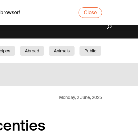
 browser!
Close
cipes
Abroad
Animals
Public
arden
Monday, 2 June, 2025
centies