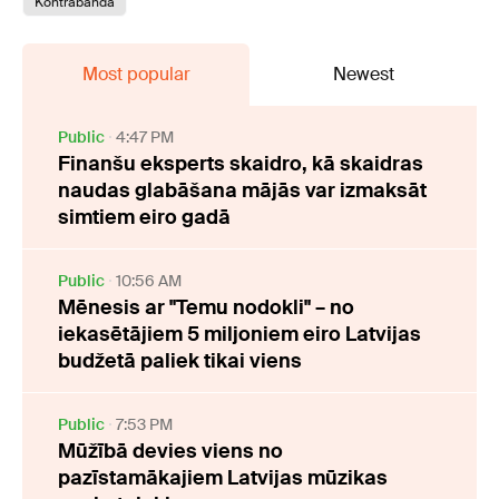
Kontrabanda
Most popular
Newest
Public
4:47 PM
Finanšu eksperts skaidro, kā skaidras
naudas glabāšana mājās var izmaksāt
simtiem eiro gadā
Public
10:56 AM
Mēnesis ar "Temu nodokli" – no
iekasētājiem 5 miljoniem eiro Latvijas
budžetā paliek tikai viens
Public
7:53 PM
Mūžībā devies viens no
pazīstamākajiem Latvijas mūzikas