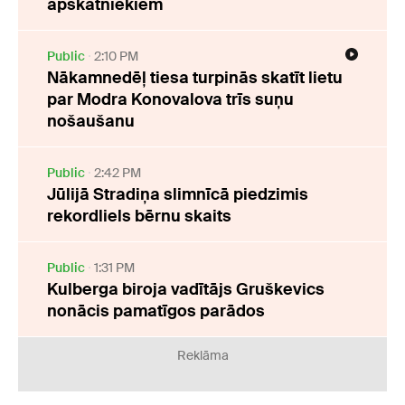
apskatniekiem
Public
2:10 PM
Nākamnedēļ tiesa turpinās skatīt lietu
par Modra Konovalova trīs suņu
nošaušanu
Public
2:42 PM
Jūlijā Stradiņa slimnīcā piedzimis
rekordliels bērnu skaits
Public
1:31 PM
Kulberga biroja vadītājs Gruškevics
nonācis pamatīgos parādos
Reklāma