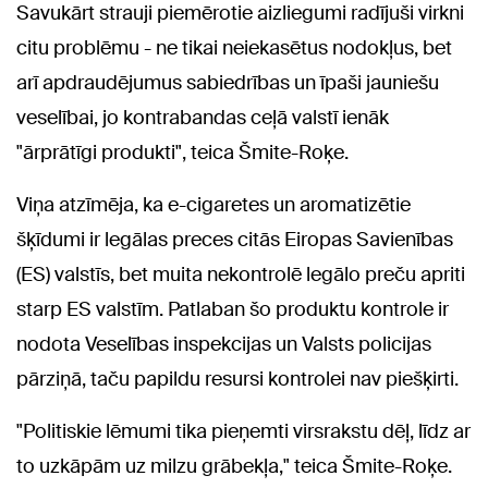
Savukārt strauji piemērotie aizliegumi radījuši virkni
citu problēmu - ne tikai neiekasētus nodokļus, bet
arī apdraudējumus sabiedrības un īpaši jauniešu
veselībai, jo kontrabandas ceļā valstī ienāk
"ārprātīgi produkti", teica Šmite-Roķe.
Viņa atzīmēja, ka e-cigaretes un aromatizētie
šķīdumi ir legālas preces citās Eiropas Savienības
(ES) valstīs, bet muita nekontrolē legālo preču apriti
starp ES valstīm. Patlaban šo produktu kontrole ir
nodota Veselības inspekcijas un Valsts policijas
pārziņā, taču papildu resursi kontrolei nav piešķirti.
"Politiskie lēmumi tika pieņemti virsrakstu dēļ, līdz ar
to uzkāpām uz milzu grābekļa," teica Šmite-Roķe.