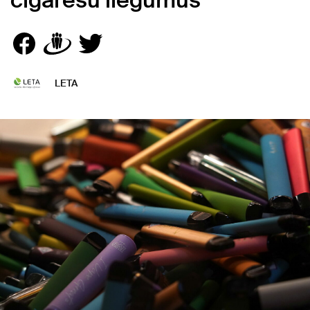
cigarešu liegumus
LETA