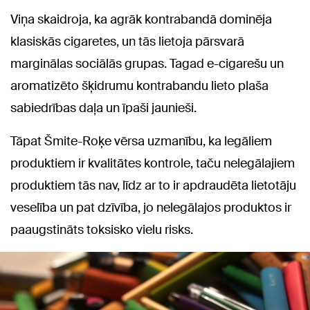
Viņa skaidroja, ka agrāk kontrabandā dominēja
klasiskās cigaretes, un tās lietoja pārsvarā
marginālas sociālās grupas. Tagad e-cigarešu un
aromatizēto šķidrumu kontrabandu lieto plaša
sabiedrības daļa un īpaši jaunieši.
Tāpat Šmite-Roķe vērsa uzmanību, ka legāliem
produktiem ir kvalitātes kontrole, taču nelegālajiem
produktiem tās nav, līdz ar to ir apdraudēta lietotāju
veselība un pat dzīvība, jo nelegālajos produktos ir
paaugstināts toksisko vielu risks.