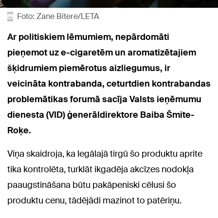
Foto: Zane Bitere/LETA
Ar politiskiem lēmumiem, nepārdomāti
pieņemot uz e-cigaretēm un aromatizētajiem
šķidrumiem piemērotus aizliegumus, ir
veicināta kontrabanda, ceturtdien kontrabandas
problemātikas forumā sacīja Valsts ieņēmumu
dienesta (VID) ģenerāldirektore Baiba Šmite-
Roķe.
Viņa skaidroja, ka legālajā tirgū šo produktu aprite
tika kontrolēta, turklāt ikgadēja akcīzes nodokļa
paaugstināšana būtu pakāpeniski cēlusi šo
produktu cenu, tādējādi mazinot to patēriņu.