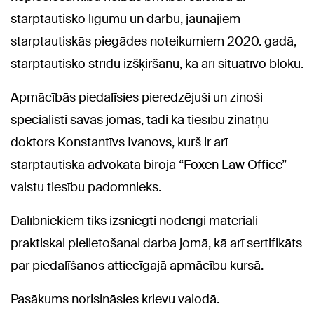
starptautisko līgumu un darbu, jaunajiem
starptautiskās piegādes noteikumiem 2020. gadā,
starptautisko strīdu izšķiršanu, kā arī situatīvo bloku.
Apmācībās piedalīsies pieredzējuši un zinoši
speciālisti savās jomās, tādi kā tiesību zinātņu
doktors Konstantīvs Ivanovs, kurš ir arī
starptautiskā advokāta biroja “Foxen Law Office”
valstu tiesību padomnieks.
Dalībniekiem tiks izsniegti noderīgi materiāli
praktiskai pielietošanai darba jomā, kā arī sertifikāts
par piedalīšanos attiecīgajā apmācību kursā.
Pasākums norisināsies krievu valodā.