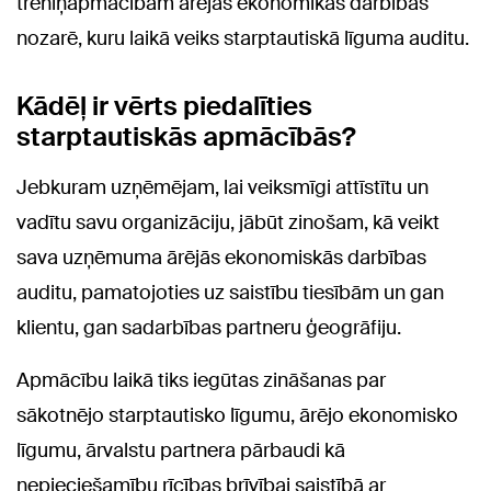
treniņapmācībām ārējās ekonomikas darbības
nozarē, kuru laikā veiks starptautiskā līguma auditu.
Kādēļ ir vērts piedalīties
starptautiskās apmācībās?
Jebkuram uzņēmējam, lai veiksmīgi attīstītu un
vadītu savu organizāciju, jābūt zinošam, kā veikt
sava uzņēmuma ārējās ekonomiskās darbības
auditu, pamatojoties uz saistību tiesībām un gan
klientu, gan sadarbības partneru ģeogrāfiju.
Apmācību laikā tiks iegūtas zināšanas par
sākotnējo starptautisko līgumu, ārējo ekonomisko
līgumu, ārvalstu partnera pārbaudi kā
nepieciešamību rīcības brīvībai saistībā ar