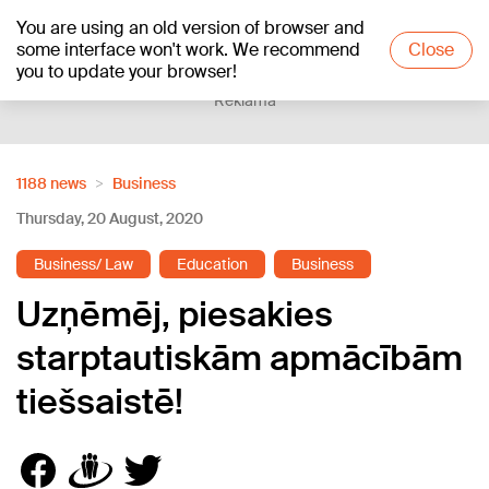
You are using an old version of browser and
+21
°C
some interface won't work. We recommend
Close
you to update your browser!
Reklāma
1188 news
Business
Thursday, 20 August, 2020
Business/ Law
Education
Business
Uzņēmēj, piesakies
starptautiskām apmācībām
tiešsaistē!