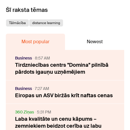
Šī raksta tēmas
Tālmācība
distance learning
Most popular
Newest
Business
8:57 AM
Tirdzniecības centrs "Domina" pilnībā
pārdots igauņu uzņēmējiem
Business
7:27 AM
Eiropas un ASV biržās krīt naftas cenas
360 Ziņas
5:31 PM
Laba kvalitāte un cenu kāpums –
zemniekiem beidzot cerība uz labu