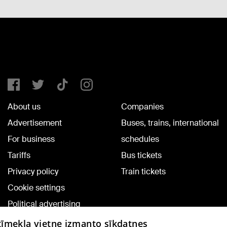
About us
Companies
Advertisement
Buses, trains, international
For business
schedules
Tariffs
Bus tickets
Privacy policy
Train tickets
Cookie settings
Political advertising
Cookie policy
 tīmekļa vietne izmanto sīkdatnes