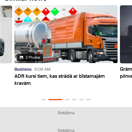
2 Photos
Grāmatvedis –
usiness
6:08 AM
DR kursi tiem, kas strādā ar bīstamajām
pilnveidošan
ravām
Reklāma
Reklāma