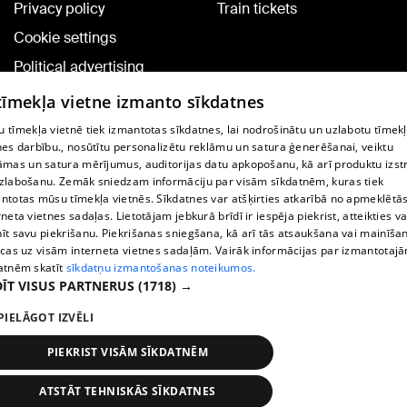
Privacy policy
Train tickets
Cookie settings
Political advertising
Cookie policy
 tīmekļa vietne izmanto sīkdatnes
Commenting terms
 tīmekļa vietnē tiek izmantotas sīkdatnes, lai nodrošinātu un uzlabotu tīmek
nes darbību., nosūtītu personalizētu reklāmu un satura ģenerēšanai, veiktu
āmas un satura mērījumus, auditorijas datu apkopošanu, kā arī produktu izst
TV program
zlabošanu. Zemāk sniedzam informāciju par visām sīkdatnēm, kuras tiek
Contract rules
ntotas mūsu tīmekļa vietnēs. Sīkdatnes var atšķirties atkarībā no apmeklētā
rneta vietnes sadaļas. Lietotājam jebkurā brīdī ir iespēja piekrist, atteikties va
360 Ziņu kontakti
īt savu piekrišanu. Piekrišanas sniegšana, kā arī tās atsaukšana vai mainīša
ecas uz visām interneta vietnes sadaļām. Vairāk informācijas par izmantotaj
Helio Media
atnēm skatīt
sīkdatņu izmantošanas noteikumos.
ĪT VISUS PARTNERUS
(1718) →
Vortal assistance service: e-mail -
info@1188.lv
PIELĀGOT IZVĒLI
Copyright © 2004-2026 SIA HELIO MEDIA.
All rights reserved.
PIEKRIST VISĀM SĪKDATNĒM
ATSTĀT TEHNISKĀS SĪKDATNES