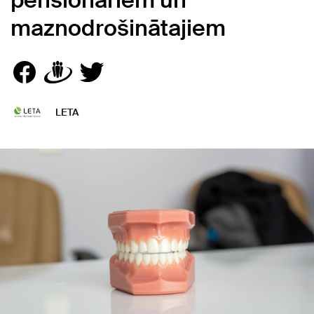
pensionāriem un
maznodrošinātajiem
LETA