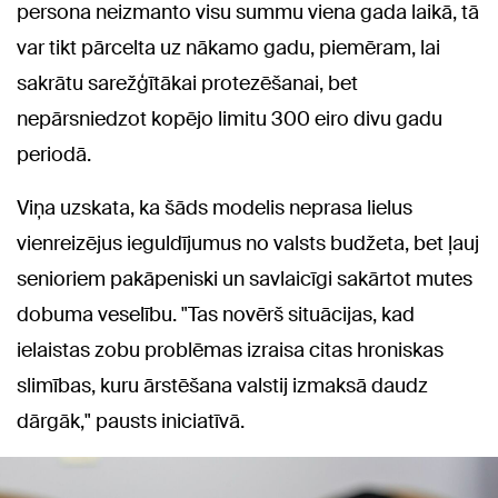
persona neizmanto visu summu viena gada laikā, tā
var tikt pārcelta uz nākamo gadu, piemēram, lai
sakrātu sarežģītākai protezēšanai, bet
nepārsniedzot kopējo limitu 300 eiro divu gadu
periodā.
Viņa uzskata, ka šāds modelis neprasa lielus
vienreizējus ieguldījumus no valsts budžeta, bet ļauj
senioriem pakāpeniski un savlaicīgi sakārtot mutes
dobuma veselību. "Tas novērš situācijas, kad
ielaistas zobu problēmas izraisa citas hroniskas
slimības, kuru ārstēšana valstij izmaksā daudz
dārgāk," pausts iniciatīvā.