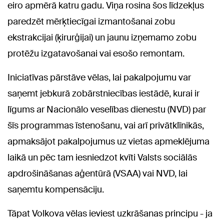
eiro apmērā katru gadu. Viņa rosina šos līdzekļus
paredzēt mērķtiecīgai izmantošanai zobu
ekstrakcijai (ķirurģijai) un jaunu izņemamo zobu
protēžu izgatavošanai vai esošo remontam.
Iniciatīvas pārstāve vēlas, lai pakalpojumu var
saņemt jebkurā zobārstniecības iestādē, kurai ir
līgums ar Nacionālo veselības dienestu (NVD) par
šīs programmas īstenošanu, vai arī privātklīnikās,
apmaksājot pakalpojumus uz vietas apmeklējuma
laikā un pēc tam iesniedzot kvīti Valsts sociālās
apdrošināšanas aģentūrā (VSAA) vai NVD, lai
saņemtu kompensāciju.
Tāpat Volkova vēlas ieviest uzkrāšanas principu - ja