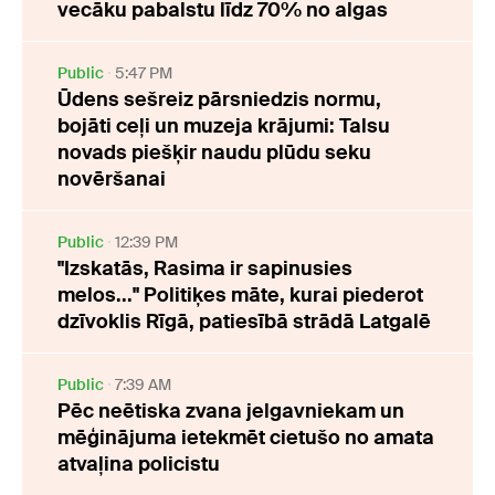
vecāku pabalstu līdz 70% no algas
Public
5:47 PM
Ūdens sešreiz pārsniedzis normu,
bojāti ceļi un muzeja krājumi: Talsu
novads piešķir naudu plūdu seku
novēršanai
Public
12:39 PM
"Izskatās, Rasima ir sapinusies
melos..." Politiķes māte, kurai piederot
dzīvoklis Rīgā, patiesībā strādā Latgalē
Public
7:39 AM
Pēc neētiska zvana jelgavniekam un
mēģinājuma ietekmēt cietušo no amata
atvaļina policistu