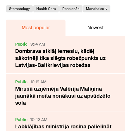
Stomatology
Health Care
Pensionāri
Manabalss.lv
Most popular
Newest
Public
9:14 AM
Dombrava atklāj iemeslu, kādēļ
sākotnēji tika slēgts robežpunkts uz
Latvijas-Baltkrievijas robežas
Public
10:19 AM
Mirušā uzņēmēja Valērija Maligina
jaunākā meita nonākusi uz apsūdzēto
sola
Public
10:43 AM
Labklājības ministrija rosina palielināt