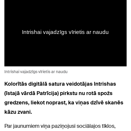
Intrishai vajadzīgs vīrietis ar naudu
Kolorītās digitālā satura veidotājas Intrishas
(īstajā vārdā Patrīcija) pirkstu nu rotā spožs
gredzens, liekot noprast, ka viņas dzīvē skanēs
kāzu zvani.
Par jaunumiem viņa paziņojusi sociālajos tīklos,