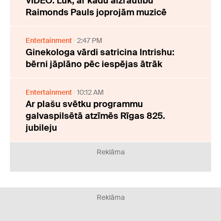
VIDEO: Lūk, ar kādu aizrautību
Raimonds Pauls joprojām muzicē
Entertainment
2:47 PM
Ginekologa vārdi satricina Intrishu:
bērni jāplāno pēc iespējas ātrāk
Entertainment
10:12 AM
Ar plašu svētku programmu
galvaspilsētā atzīmēs Rīgas 825.
jubileju
Reklāma
Reklāma