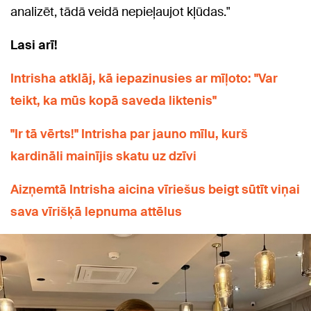
analizēt, tādā veidā nepieļaujot kļūdas."
Lasi arī!
Intrisha atklāj, kā iepazinusies ar mīļoto: "Var
teikt, ka mūs kopā saveda liktenis"
"Ir tā vērts!" Intrisha par jauno mīlu, kurš
kardināli mainījis skatu uz dzīvi
Aizņemtā Intrisha aicina vīriešus beigt sūtīt viņai
sava vīrišķā lepnuma attēlus