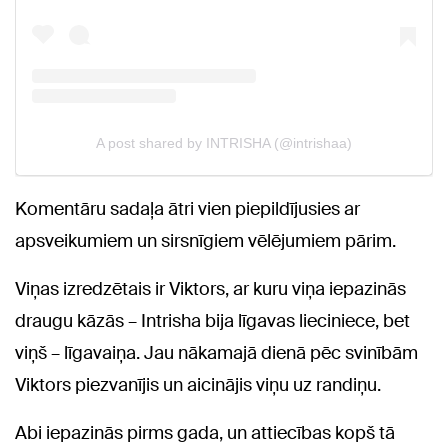
Komentāru sadaļa ātri vien piepildījusies ar
apsveikumiem un sirsnīgiem vēlējumiem pārim.
Viņas izredzētais ir Viktors, ar kuru viņa iepazinās
draugu kāzās – Intrisha bija līgavas lieciniece, bet
viņš – līgavaiņa. Jau nākamajā dienā pēc svinībām
Viktors piezvanījis un aicinājis viņu uz randiņu.
Abi iepazinās pirms gada, un attiecības kopš tā