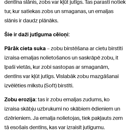
dentīna slānis, zobs var kļūt jutīgs. Tas parasti notiek
tur, kur satiekas zobs un smaganas, un emaljas
slānis ir daudz plānāks.
Šie ir daži jutīguma cēloņi
:
Pārāk cieta suka
– zobu birstēšana ar cietu birstīti
izraisa emaljas nolietošanos un saskrāpē zobu, it
īpaši vietās, kur zobi sastopas ar smaganām,
dentīns var kļūt jutīgs. Vislabāk zobu mazgāšanai
izvēlēties mīkstu (Soft) birstīti.
Zobu erozija
: tas ir zobu emaljas zudums, ko
izraisa skābju uzbrukumi no skābiem ēdieniem un
dzērieniem. Ja emalja nolietojas, tiek pakļauts zem
tā esošais dentīns, kas var izraisīt jutīgumu.