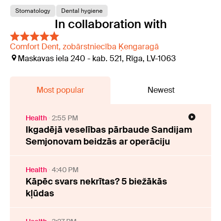
Stomatology
Dental hygiene
In collaboration with
Comfort Dent, zobārstniecība Ķengaragā
Maskavas iela 240 - kab. 521, Rīga, LV-1063
Most popular
Newest
Health
2:55 PM
Ikgadējā veselības pārbaude Sandijam
Semjonovam beidzās ar operāciju
Health
4:40 PM
Kāpēc svars nekrītas? 5 biežākās
kļūdas