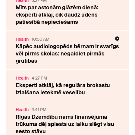
Health
3:27 PM
Mīts par astoņām glāzēm dienā:
eksperti atklāj, cik daudz ūdens
patiesībā nepieciešams
Health
10:00 AM
Kāpēc audiologopēds bērnam ir svarīgs
vēl pirms skolas: negaidiet pirmās
grūtības
Health
4:27 PM
Eksperti atklāj, kā regulāra brokastu
izlaišana ietekmē veselību
Health
3:41 PM
Rīgas Dzemdību nams finansējuma
trūkuma dēļ spiests uz laiku slēgt visu
sesto stāvu