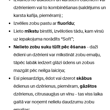
dzērieniem vai to kombinēšanas (saldējums un
karsta kafija, piemēram) ;
Izvēlies zobu pastu ar
fluorīdu
;
Lieto
mīkstu
birstīti, izvēloties tādu, kam virsū
uz iepakojuma norādīts “Soft”;
Nelieto zobu suku tūlīt pēc ēšanas
- daži
ēdieni un dzērieni var mīkstināt zobu emalju,
tāpēc labāk iedzert glāzi ūdens un zobus
mazgāt pēc neilga laiciņa;
Esi piesardzīgs, ēdot vai dzerot
skābus
ēdienus un dzērienus, piemēram,
gāzētos
dzērienus, citrusaugļus un vīnu - tas viss laika
gaitā var noņemt nelielu daudzumu zobu
emaljas;