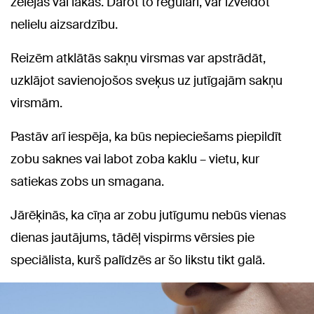
želejas vai lakas. Darot to regulāri, var izveidot
nelielu aizsardzību.
Reizēm atklātās sakņu virsmas var apstrādāt,
uzklājot savienojošos sveķus uz jutīgajām sakņu
virsmām.
Pastāv arī iespēja, ka būs nepieciešams piepildīt
zobu saknes vai labot zoba kaklu – vietu, kur
satiekas zobs un smagana.
Jārēķinās, ka cīņa ar zobu jutīgumu nebūs vienas
dienas jautājums, tādēļ vispirms vērsies pie
speciālista, kurš palīdzēs ar šo likstu tikt galā.