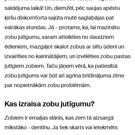
saldējuma laikā! Un, diemžēl, pēc saujas apēstu
ķiršu diskomforta sajūta mutē saglabājas pat
vairākas stundas. Jā – protams, ka, lai mazinātu
zobu jutīgumu, varam atteikties no daudziem
ēdieniem, mazgājot skalot zobus ar siltu ūdeni un
izvairīties no kairinātājiem, un izvēlēties zobu pastas
jutīgiem zobiem. Taču jāņem vērā, ka patiesībā
zobu jutīgums var būt arī agrīna brīdinājuma zīme
par nopietnākām zobu problēmām.
Kas izraisa zobu jutīgumu?
Zobiem ir emaljas slānis, kas zem tā aizsargā
mīkstāko - dentīnu. Ja tiek skarts vai ietekmēts