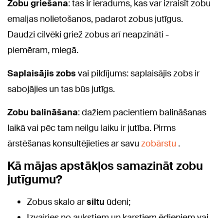
Zobu griešana
: tas ir ieradums, kas var izraisīt zobu
emaljas nolietošanos, padarot zobus jutīgus.
Daudzi cilvēki griež zobus arī neapzināti -
piemēram, miegā.
Saplaisājis zobs
vai pildījums: saplaisājis zobs ir
sabojājies un tas būs jutīgs.
Zobu balināšana
: dažiem pacientiem balināšanas
laikā vai pēc tam neilgu laiku ir jutība. Pirms
ārstēšanas konsultējieties ar savu
zobārstu
.
Kā mājas apstākļos samazināt zobu
jutīgumu?
Zobus skalo ar
siltu
ūdeni;
Izvairies no aukstiem un karstiem ēdieniem vai