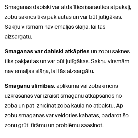
Smaganas dabiski var atdalīties (sarauties atpakaļ),
zobu saknes tiks pakļautas un var būt jutīgākas.
Sakņu virsmām nav emaljas slāņa, lai tās
aizsargātu.
Smaganas var dabiski atkāpties
un zobu saknes
tiks pakļautas un var būt jutīgākas. Sakņu virsmām
nav emaljas slāņa, lai tās aizsargātu.
Smaganu slimības
: aplikuma vai zobakmens
uzkrāšanās var izraisīt smaganu atkāpšanos no
zoba un pat iznīcināt zoba kaulaino atbalstu. Ap
zobu smaganās var veidoties kabatas, padarot šo
zonu grūti tīrāmu un problēmu saasinot.