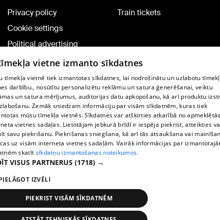
Privacy policy
Train tickets
Cookie settings
Political advertising
Cookie policy
 tīmekļa vietne izmanto sīkdatnes
Commenting terms
 tīmekļa vietnē tiek izmantotas sīkdatnes, lai nodrošinātu un uzlabotu tīmek
nes darbību., nosūtītu personalizētu reklāmu un satura ģenerēšanai, veiktu
āmas un satura mērījumus, auditorijas datu apkopošanu, kā arī produktu izst
TV program
zlabošanu. Zemāk sniedzam informāciju par visām sīkdatnēm, kuras tiek
Contract rules
ntotas mūsu tīmekļa vietnēs. Sīkdatnes var atšķirties atkarībā no apmeklētā
rneta vietnes sadaļas. Lietotājam jebkurā brīdī ir iespēja piekrist, atteikties va
360 Ziņu kontakti
īt savu piekrišanu. Piekrišanas sniegšana, kā arī tās atsaukšana vai mainīša
ecas uz visām interneta vietnes sadaļām. Vairāk informācijas par izmantotaj
Helio Media
atnēm skatīt
sīkdatņu izmantošanas noteikumos.
ĪT VISUS PARTNERUS
(1718) →
Vortal assistance service: e-mail -
info@1188.lv
PIELĀGOT IZVĒLI
Copyright © 2004-2026 SIA HELIO MEDIA.
All rights reserved.
PIEKRIST VISĀM SĪKDATNĒM
ATSTĀT TEHNISKĀS SĪKDATNES