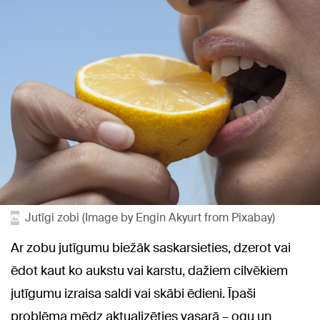
Jutīgi zobi (Image by Engin Akyurt from Pixabay)
Ar zobu jutīgumu biežāk saskarsieties, dzerot vai
ēdot kaut ko aukstu vai karstu, dažiem cilvēkiem
jutīgumu izraisa saldi vai skābi ēdieni. Īpaši
problēma mēdz aktualizēties vasarā – ogu un