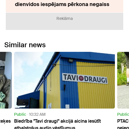
dienvidos iespējams pērkona negaiss
Reklāma
Similar news
Public
8:57 PM
Curre
PTAC aicina izvairīties no tūrisma operatora un
Nākam
neiegādāties tā piedāvātos ceļojumus
Saul