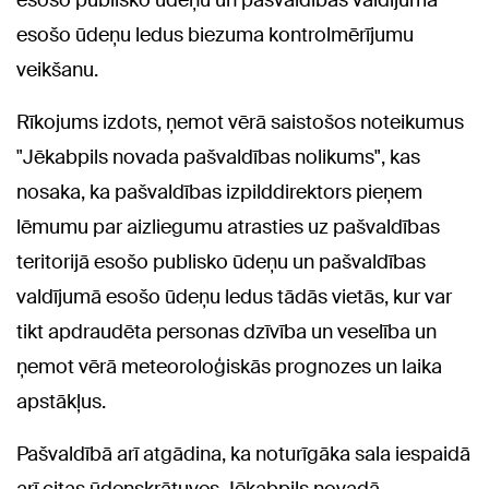
esošo ūdeņu ledus biezuma kontrolmērījumu
veikšanu.
Rīkojums izdots, ņemot vērā saistošos noteikumus
"Jēkabpils novada pašvaldības nolikums", kas
nosaka, ka pašvaldības izpilddirektors pieņem
lēmumu par aizliegumu atrasties uz pašvaldības
teritorijā esošo publisko ūdeņu un pašvaldības
valdījumā esošo ūdeņu ledus tādās vietās, kur var
tikt apdraudēta personas dzīvība un veselība un
ņemot vērā meteoroloģiskās prognozes un laika
apstākļus.
Pašvaldībā arī atgādina, ka noturīgāka sala iespaidā
arī citas ūdenskrātuves Jēkabpils novadā