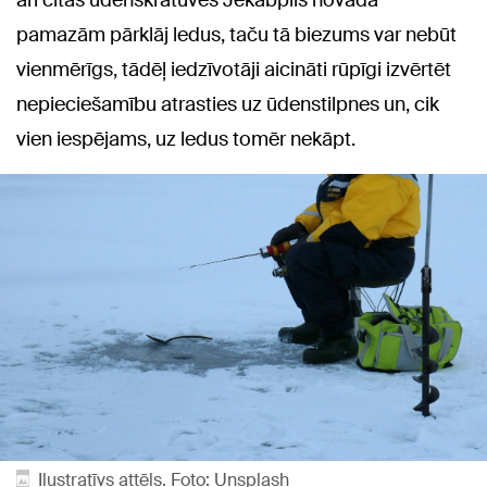
pamazām pārklāj ledus, taču tā biezums var nebūt
vienmērīgs, tādēļ iedzīvotāji aicināti rūpīgi izvērtēt
nepieciešamību atrasties uz ūdenstilpnes un, cik
vien iespējams, uz ledus tomēr nekāpt.
Ilustratīvs attēls. Foto: Unsplash