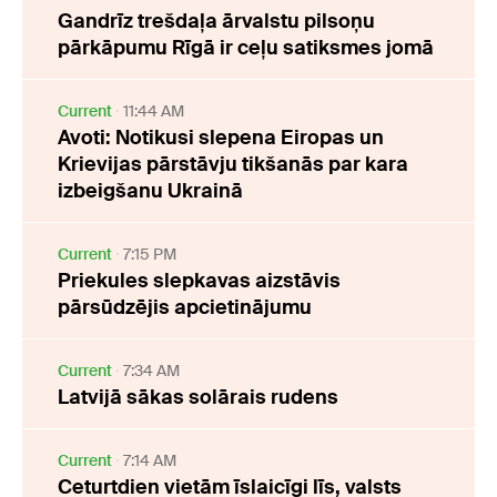
Gandrīz trešdaļa ārvalstu pilsoņu
pārkāpumu Rīgā ir ceļu satiksmes jomā
Current
11:44 AM
Avoti: Notikusi slepena Eiropas un
Krievijas pārstāvju tikšanās par kara
izbeigšanu Ukrainā
Current
7:15 PM
Priekules slepkavas aizstāvis
pārsūdzējis apcietinājumu
Current
7:34 AM
Latvijā sākas solārais rudens
Current
7:14 AM
Ceturtdien vietām īslaicīgi līs, valsts