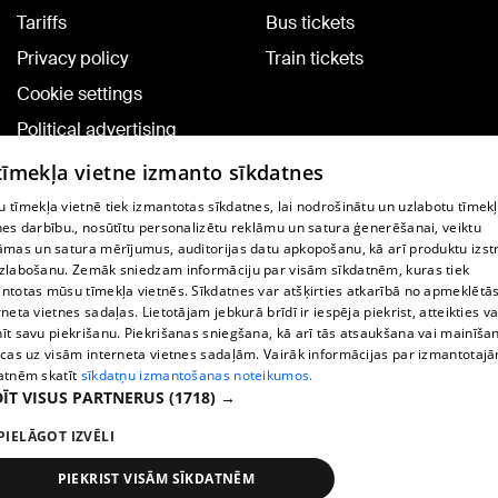
Tariffs
Bus tickets
Privacy policy
Train tickets
Cookie settings
Political advertising
Cookie policy
 tīmekļa vietne izmanto sīkdatnes
Commenting terms
 tīmekļa vietnē tiek izmantotas sīkdatnes, lai nodrošinātu un uzlabotu tīmek
nes darbību., nosūtītu personalizētu reklāmu un satura ģenerēšanai, veiktu
āmas un satura mērījumus, auditorijas datu apkopošanu, kā arī produktu izst
TV program
zlabošanu. Zemāk sniedzam informāciju par visām sīkdatnēm, kuras tiek
Contract rules
ntotas mūsu tīmekļa vietnēs. Sīkdatnes var atšķirties atkarībā no apmeklētā
rneta vietnes sadaļas. Lietotājam jebkurā brīdī ir iespēja piekrist, atteikties va
360 Ziņu kontakti
īt savu piekrišanu. Piekrišanas sniegšana, kā arī tās atsaukšana vai mainīša
ecas uz visām interneta vietnes sadaļām. Vairāk informācijas par izmantotaj
Helio Media
atnēm skatīt
sīkdatņu izmantošanas noteikumos.
ĪT VISUS PARTNERUS
(1718) →
Vortal assistance service: e-mail -
info@1188.lv
PIELĀGOT IZVĒLI
Copyright © 2004-2026 SIA HELIO MEDIA.
All rights reserved.
PIEKRIST VISĀM SĪKDATNĒM