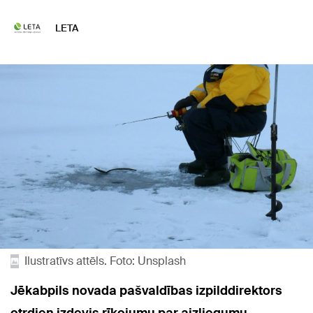
LETA
Ilustratīvs attēls. Foto: Unsplash
Jēkabpils novada pašvaldības izpilddirektors
otrdien izdevis rīkojumu par aizliegumu