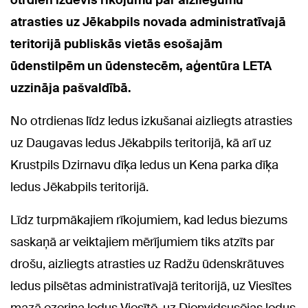
atrasties uz Jēkabpils novada administratīvajā
teritorijā publiskās vietās esošajām
ūdenstilpēm un ūdenstecēm, aģentūra LETA
uzzināja pašvaldībā.
No otrdienas līdz ledus izkušanai aizliegts atrasties
uz Daugavas ledus Jēkabpils teritorijā, kā arī uz
Krustpils Dzirnavu dīķa ledus un Kena parka dīķa
ledus Jēkabpils teritorijā.
Līdz turpmākajiem rīkojumiem, kad ledus biezums
saskaņā ar veiktajiem mērījumiem tiks atzīts par
drošu, aizliegts atrasties uz Radžu ūdenskrātuves
ledus pilsētas administratīvajā teritorijā, uz Viesītes
mazā ezeriņa ledus Viesītē, uz Dienvidsusējas ledus