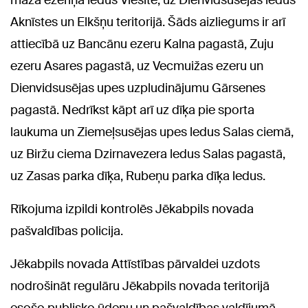
Aknīstes un Elkšņu teritorijā. Šāds aizliegums ir arī
attiecībā uz Bancānu ezeru Kalna pagastā, Zuju
ezeru Asares pagastā, uz Vecmuižas ezeru un
Dienvidsusējas upes uzpludinājumu Gārsenes
pagastā. Nedrīkst kāpt arī uz dīķa pie sporta
laukuma un Ziemeļsusējas upes ledus Salas ciemā,
uz Biržu ciema Dzirnavezera ledus Salas pagastā,
uz Zasas parka dīķa, Rubeņu parka dīķa ledus.
Rīkojuma izpildi kontrolēs Jēkabpils novada
pašvaldības policija.
Jēkabpils novada Attīstības pārvaldei uzdots
nodrošināt regulāru Jēkabpils novada teritorijā
esošo publisko ūdeņu un pašvaldības valdījumā