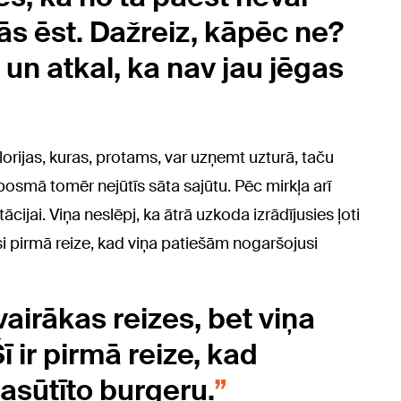
bās ēst. Dažreiz, kāpēc ne?
 un atkal, ka nav jau jēgas
alorijas, kuras, protams, var uzņemt uzturā, taču
ka posmā tomēr nejūtīs sāta sajūtu. Pēc mirkļa arī
cijai. Viņa neslēpj, ka ātrā uzkoda izrādījusies ļoti
ijusi pirmā reize, kad viņa patiešām nogaršojusi
 vairākas reizes, bet viņa
ī ir pirmā reize, kad
pasūtīto burgeru.