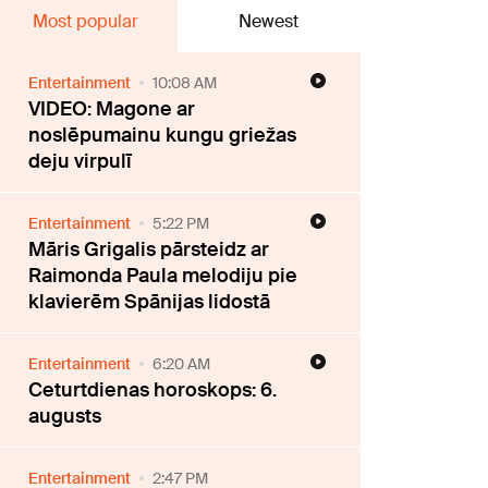
Most popular
Newest
Entertainment
10:08 AM
VIDEO: Magone ar
noslēpumainu kungu griežas
deju virpulī
Entertainment
5:22 PM
Māris Grigalis pārsteidz ar
Raimonda Paula melodiju pie
klavierēm Spānijas lidostā
Entertainment
6:20 AM
Ceturtdienas horoskops: 6.
augusts
Entertainment
2:47 PM