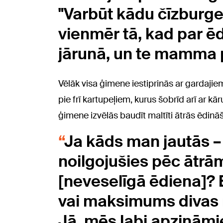
"Varbūt kādu čīzburge
vienmēr tā, kad par ē
jārunā, un te mamma 
Vēlāk visa ģimene iestiprinās ar gardajiem
pie frī kartupeļiem, kurus šobrīd arī ar kā
ģimene izvēlās baudīt maltīti ātrās ēdinā
Ja kāds man jautās – 
noilgojušies pēc ātr
[neveselīgā ēdiena]? B
vai maksimums divas
Jā, mēs labi apzināmie