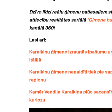
Dzīvo līdzi reālu ģimeņu pa
tiesajiem s
attiecību realitātes seriālā
"Ģimene bu
kanālā 360!
Lasi arī:
Karalkinu ģimene izraugās īpašumu un 
Itālijā
Karalkinu ģimene negaidīti tiek pie sap
reģionu
Kamēr Vendija Karalkina plūc sacensīb
kuriozu