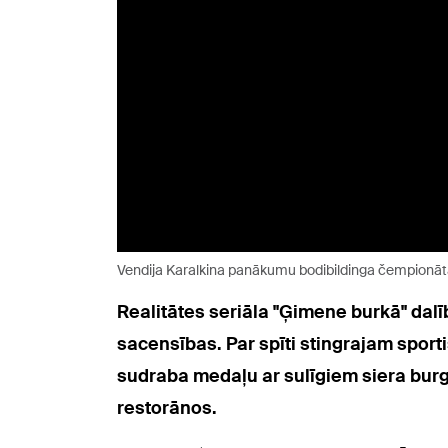
Vendija Karalkina panākumu bodibildinga čempionāt
Realitātes seriāla "Ģimene burkā" dal
sacensības. Par spīti stingrajam sport
sudraba medaļu ar sulīgiem siera burge
restorānos.