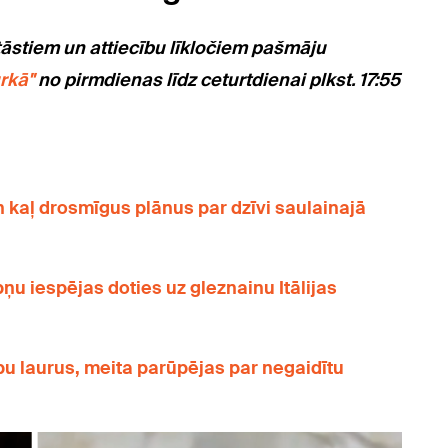
tāstiem un attiecību līkločiem pašmāju
rkā"
no pirmdienas līdz ceturtdienai plkst. 17:55
kaļ drosmīgus plānus par dzīvi saulainajā
ņu iespējas doties uz gleznainu Itālijas
u laurus, meita parūpējas par negaidītu