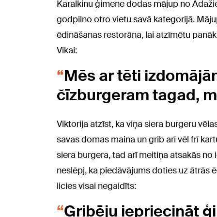
Karalkinu ģimene dodas mājup no Ādažiem
godpilno otro vietu savā kategorijā. Māj
ēdināšanas restorāna, lai atzīmētu panāk
Vikai:
Mēs ar tēti izdomāj
čīzburgeram tagad, m
Viktorija atzīst, ka viņa siera burgeru vēl
savas domas maina un grib arī vēl frī kart
siera burgera, tad arī meitiņa atsakās no 
neslēpj, ka piedāvājums doties uz ātrās
licies visai negaidīts:
Gribēju iepriecināt ģ