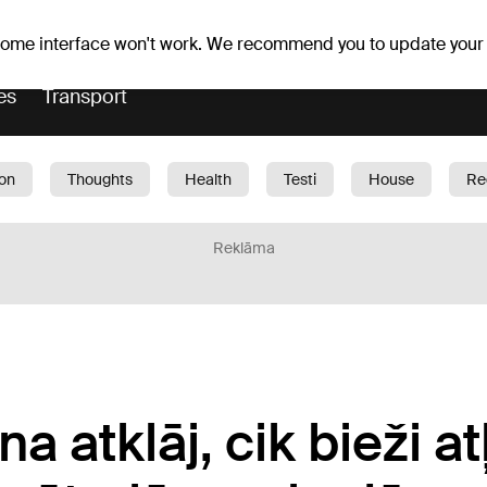
Weather forecast
Horoscopes
 some interface won't work. We recommend you to update your
es
Transport
ion
Thoughts
Health
Testi
House
Re
dren
Car
1188 play
Sport
Business
G
Reklāma
a atklāj, cik bieži a