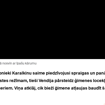
ā nosvin ar īpašu kārumu
ībnieki Karalkinu saime piedzīvojusi spraigas un p
istes režīmam, tieši Vendija pārsteidz ģimenes locek
riem. Viņa atklāj, cik bieži ģimene atļaujas baudīt