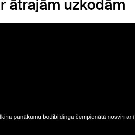
 ar ātrajām uzkodām