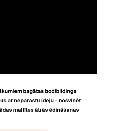
anākumiem bagātas bodibildinga
ļus ar neparastu ideju – nosvinēt
 šādas maltītes ātrās ēdināšanas