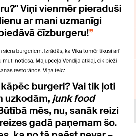
ru?" Viņi vienmēr pieraduši
dienu ar mani uzmanīgi
piedāvā čīzburgeru!
 siera burgeriem. Izrādās, ka Vika tomēr tikusi arī
ru muti notiesā. Mājupceļā Vendija atklāj, cik bieži
šanas restorānos. Viņa teic:
kāpēc burgeri? Vai tik ļoti
ām uzkodām,
junk food
ūtībā mēs, nu, sanāk reizi
 reizes gadā paņemam šo.
s, ka no tā paēst nevar –