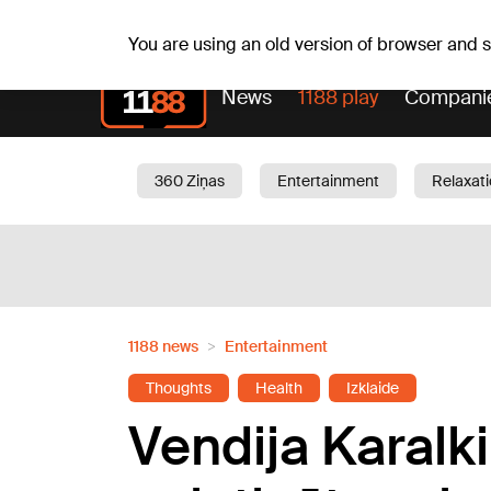
Fr, 07.08.2026.
+19
°C
Alfrēds, Fredis, Madars
You are using an old version of browser and
News
1188 play
Compani
360 Ziņas
Entertainment
Relaxat
Current
Traffic
Beauty
Chil
1188 news
Entertainment
Thoughts
Health
Izklaide
Vendija Karalkin