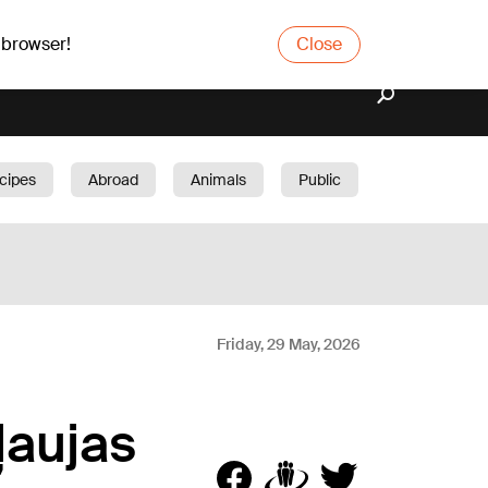
 browser!
Close
cipes
Abroad
Animals
Public
arden
Friday, 29 May, 2026
tļaujas