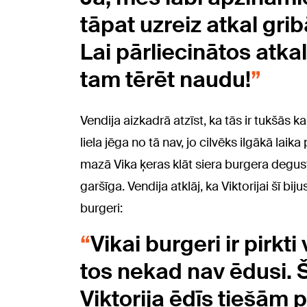
tāpat uzreiz atkal gri
Lai pārliecinātos atkal
tam tērēt naudu!
Vendija aizkadrā atzīst, ka tās ir tukšās k
liela jēga no tā nav, jo cilvēks ilgākā lai
mazā Vika ķeras klāt siera burgera degustā
garšīga. Vendija atklāj, ka Viktorijai šī b
burgeri:
Vikai burgeri ir pirkti
tos nekad nav ēdusi. Š
Viktorija ēdīs tiešām 