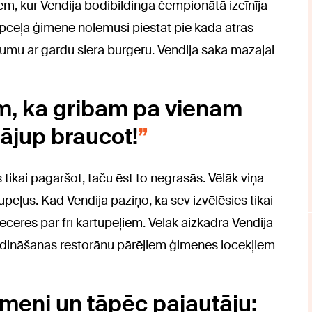
, kur Vendija bodibildinga čempionātā izcīnīja
upceļā ģimene nolēmusi piestāt pie kāda ātrās
umu ar gardu siera burgeru. Vendija saka mazajai
ām, ka gribam pa vienam
ājup braucot!
as tikai pagaršot, taču ēst to negrasās. Vēlāk viņa
upeļus. Kad Vendija paziņo, ka sev izvēlēsies tikai
ieceres par frī kartupeļiem. Vēlāk aizkadrā Vendija
 ēdināšanas restorānu pārējiem ģimenes locekļiem
imeni un tāpēc pajautāju: