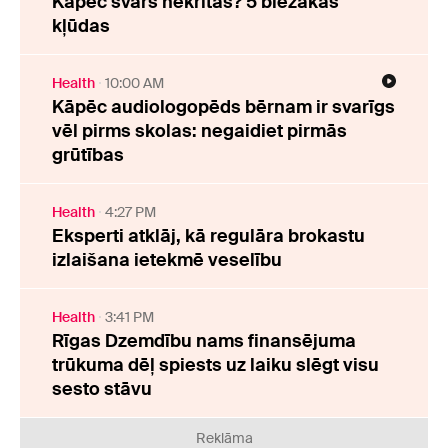
Kāpēc svars nekrītas? 5 biežākās
kļūdas
Health
10:00 AM
Kāpēc audiologopēds bērnam ir svarīgs
vēl pirms skolas: negaidiet pirmās
grūtības
Health
4:27 PM
Eksperti atklāj, kā regulāra brokastu
izlaišana ietekmē veselību
Health
3:41 PM
Rīgas Dzemdību nams finansējuma
trūkuma dēļ spiests uz laiku slēgt visu
sesto stāvu
Reklāma