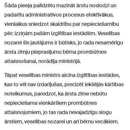
Šāda pieeja palīdzētu mazināt ārstu noslodzi un
padarītu administratīvos procesus efektīvākus,
vienlaikus sniedzot skaidrību par nepieciešamību
pēc izziņām pašām izglītības iestādēm. Veselības
nozarei šis jautājums ir būtisks, jo rada nesamērīgu
ārsta zīmju pieprasījumu bērna prombūtnes
attaisnošanai, norādīja ministrijā.
Tāpat veselības ministrs aicina izglītības iestādes,
kas to vēl nav izdarījušas, precizēt iekšējās kārtības
noteikumus, paredzot, ka ārsta zīme nebūtu
nepieciešama vienkāršiem prombūtnes
attaisnojumiem, jo tas rada nevajadzīgu slogu
ārstiem, veselības nozarei un arī bērnu vecākiem.