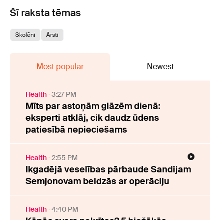
Šī raksta tēmas
Skolēni
Ārsti
Most popular
Newest
Health
3:27 PM
Mīts par astoņām glāzēm dienā:
eksperti atklāj, cik daudz ūdens
patiesībā nepieciešams
Health
2:55 PM
Ikgadējā veselības pārbaude Sandijam
Semjonovam beidzās ar operāciju
Health
4:40 PM