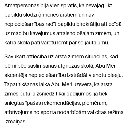
Amatpersonas bija vienisprātis, ka nevajag likt
papildu slodzi ģimenes ārstiem un nav
nepieciešamības radīt papildu birokrātiju attiecībā
uz mācību kavējumus attaisnojošajām zīmēm, un
katra skola pati varētu lemt par šo jautājumu.
Savukārt attiecībā uz ārsta zīmēm situācijās, kad
bērni pēc saslimšanas atgriežas skolā, Abu Meri
akcentēja nepieciešamību izstrādāt vienotu pieeju.
Tāpat tikšanās laikā Abu Meri uzsvēra, ka ārsta
zīmes būtu jāizsniedz tikai gadījumos, ja tiek
sniegtas īpašas rekomendācijas, piemēram,
atbrīvojums no sporta nodarbībām vai citas režīma
izmaiņas.