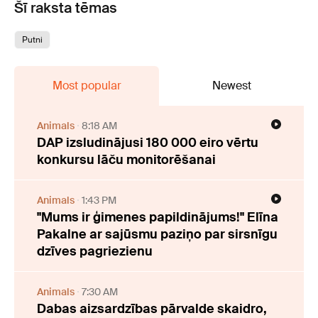
Šī raksta tēmas
Putni
Most popular
Newest
Animals
8:18 AM
DAP izsludinājusi 180 000 eiro vērtu
konkursu lāču monitorēšanai
Animals
1:43 PM
"Mums ir ģimenes papildinājums!" Elīna
Pakalne ar sajūsmu paziņo par sirsnīgu
dzīves pagriezienu
Animals
7:30 AM
Dabas aizsardzības pārvalde skaidro,