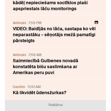
kādēļ nepieciešams soctīklos plaši
apspriestais lāču monitorings
Animals
7:59 PM
VIDEO: Baidījās no lāča, sastapa ko vēl
neparastāku – sēņotājs mežā pamatīgi
pārsteigts
Animals
7:58 AM
Saimniecībā Gulbenes novadā
konstatēta bišu saslimšana ar
Amerikas peru puvi
Garden
11:33 AM
Kā likvidēt ūdensžurkas?
Reklāma