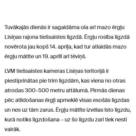
Tuvākajās dienās ir sagaidāma ola arī mazo ērgļu
Lisiņas rajona tiešsaistes ligzdā. Ērgļu rosība ligzdā
novērota jau kopš 14. aprīļa, kad tur atlaidās mazo
ērgļu mātīte un 19. aprīlī arī tēviņš.
LVM tiešsaistes kameras Lisiņas teritorijā ir
piestiprinātas pie trim ligzdām, kas viena no otras
atrodas 300–500 metru attālumā. Pirmās dienas
pēc atlidošanas ērgļi apmeklē visas esošās ligzdas
un nes uz tām zarus. Ērgļu mātīte izvēlas īsto ligzdu,
kurā notiks ligzdošana – uz šo ligzdu zari tiek nesti
vairāk.