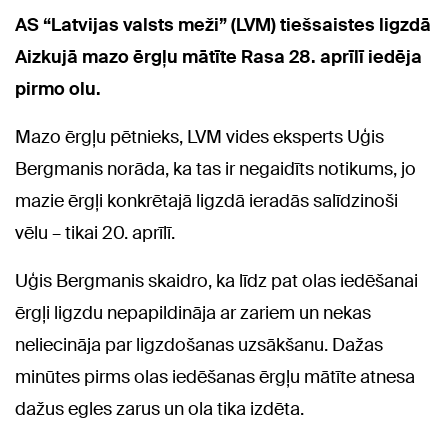
AS “Latvijas valsts meži” (LVM) tiešsaistes ligzdā
Aizkujā mazo ērgļu mātīte Rasa 28. aprīlī iedēja
pirmo olu.
Mazo ērgļu pētnieks, LVM vides eksperts Uģis
Bergmanis norāda, ka tas ir negaidīts notikums, jo
mazie ērgļi konkrētajā ligzdā ieradās salīdzinoši
vēlu – tikai 20. aprīlī.
Uģis Bergmanis skaidro, ka līdz pat olas iedēšanai
ērgļi ligzdu nepapildināja ar zariem un nekas
neliecināja par ligzdošanas uzsākšanu. Dažas
minūtes pirms olas iedēšanas ērgļu mātīte atnesa
dažus egles zarus un ola tika izdēta.