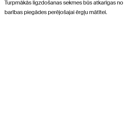
Turpmākās ligzdošanas sekmes būs atkarīgas no
barības piegādes perējošajai ērgļu mātītei.