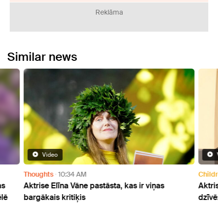
Reklāma
Similar news
Video
Thoughts
10:34 AM
Child
as
Aktrise Elīna Vāne pastāsta, kas ir viņas
Aktri
lē
bargākais kritiķis
dzīvē: