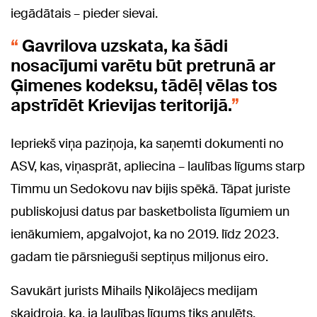
iegādātais – pieder sievai.
Gavrilova uzskata, ka šādi
nosacījumi varētu būt pretrunā ar
Ģimenes kodeksu, tādēļ vēlas tos
apstrīdēt Krievijas teritorijā.
Iepriekš viņa paziņoja, ka saņemti dokumenti no
ASV, kas, viņasprāt, apliecina – laulības līgums starp
Timmu un Sedokovu nav bijis spēkā. Tāpat juriste
publiskojusi datus par basketbolista līgumiem un
ienākumiem, apgalvojot, ka no 2019. līdz 2023.
gadam tie pārsnieguši septiņus miljonus eiro.
Savukārt jurists Mihails Ņikolājecs medijam
skaidroja, ka, ja laulības līgums tiks anulēts,