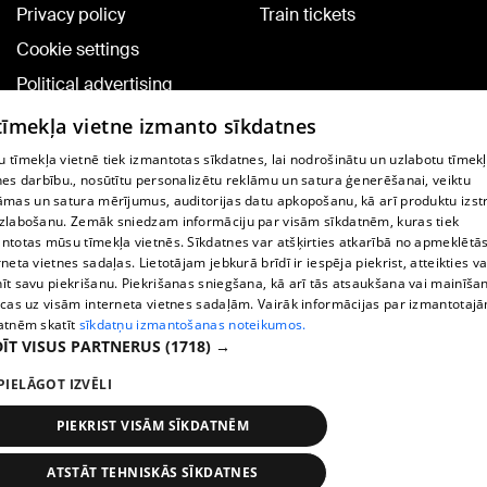
Privacy policy
Train tickets
Cookie settings
Political advertising
Cookie policy
 tīmekļa vietne izmanto sīkdatnes
Commenting terms
 tīmekļa vietnē tiek izmantotas sīkdatnes, lai nodrošinātu un uzlabotu tīmek
nes darbību., nosūtītu personalizētu reklāmu un satura ģenerēšanai, veiktu
āmas un satura mērījumus, auditorijas datu apkopošanu, kā arī produktu izst
TV program
zlabošanu. Zemāk sniedzam informāciju par visām sīkdatnēm, kuras tiek
Contract rules
ntotas mūsu tīmekļa vietnēs. Sīkdatnes var atšķirties atkarībā no apmeklētā
rneta vietnes sadaļas. Lietotājam jebkurā brīdī ir iespēja piekrist, atteikties va
360 Ziņu kontakti
īt savu piekrišanu. Piekrišanas sniegšana, kā arī tās atsaukšana vai mainīša
ecas uz visām interneta vietnes sadaļām. Vairāk informācijas par izmantotaj
Helio Media
atnēm skatīt
sīkdatņu izmantošanas noteikumos.
ĪT VISUS PARTNERUS
(1718) →
Vortal assistance service: e-mail -
info@1188.lv
PIELĀGOT IZVĒLI
Copyright © 2004-2026 SIA HELIO MEDIA.
All rights reserved.
PIEKRIST VISĀM SĪKDATNĒM
ATSTĀT TEHNISKĀS SĪKDATNES