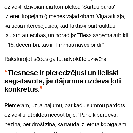
dzīvokli dzīvojamajā kompleksā "Sārtās buras"
iztērēti kopējām ģimenes vajadzībām. Viņa atklāja,
ka tiesa interesējusies, kad faktiski pārtrauktas
laulāto attiecības, un norādīja: "Tiesa saņēma atbildi
– 16. decembrī, tas ir, Timmas nāves brīdī."
Raksturojot sēdes gaitu, advokāte uzsvēra:
Tiesnese ir pieredzējusi un lieliski
sagatavota, jautājumus uzdeva ļoti
konkrētus.
Piemēram, uz jautājumu, par kādu summu pārdots
dzīvoklis, atbildes neesot bijis. "Par cik pārdeva,
nezina, bet droši zina, ka nauda izlietota kopīgajām