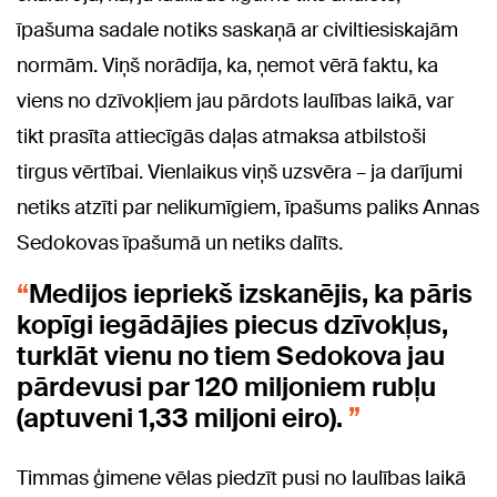
īpašuma sadale notiks saskaņā ar civiltiesiskajām
normām. Viņš norādīja, ka, ņemot vērā faktu, ka
viens no dzīvokļiem jau pārdots laulības laikā, var
tikt prasīta attiecīgās daļas atmaksa atbilstoši
tirgus vērtībai. Vienlaikus viņš uzsvēra – ja darījumi
netiks atzīti par nelikumīgiem, īpašums paliks Annas
Sedokovas īpašumā un netiks dalīts.
Medijos iepriekš izskanējis, ka pāris
kopīgi iegādājies piecus dzīvokļus,
turklāt vienu no tiem Sedokova jau
pārdevusi par 120 miljoniem rubļu
(aptuveni 1,33 miljoni eiro).
Timmas ģimene vēlas piedzīt pusi no laulības laikā