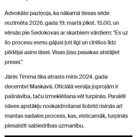
Advokāte paziņoja, ka nākamā tiesas sēde
nozīmēta 2026. gada 19. martā plkst. 15.00, un
vērsās pie Sedokovas ar skarbiem vārdiem: "Es uz
šo procesu esmu gājusi ļoti ilgi un cīnīšos līdz
pēdējai asins lāsei. Visas jūsu pasakas atstājiet
presei."
Jānis Timma tika atrasts miris 2024. gada
decembrī Maskavā. Oficiālā versija joprojām ir
pašnāvība, taču izmeklēšana vēl turpinās. Paralēli
nāves apstākļu noskaidrošanai šobrīd risinās arī
mantas sadales process, kas, visticamāk, turpinās
piesaistīt sabiedrības uzmanību.