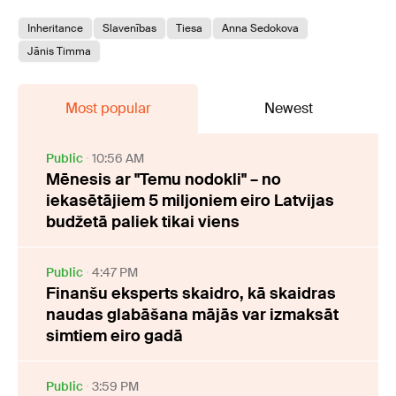
Inheritance
Slavenības
Tiesa
Anna Sedokova
Jānis Timma
Most popular
Newest
Public
10:56 AM
Mēnesis ar "Temu nodokli" – no
iekasētājiem 5 miljoniem eiro Latvijas
budžetā paliek tikai viens
Public
4:47 PM
Finanšu eksperts skaidro, kā skaidras
naudas glabāšana mājās var izmaksāt
simtiem eiro gadā
Public
3:59 PM