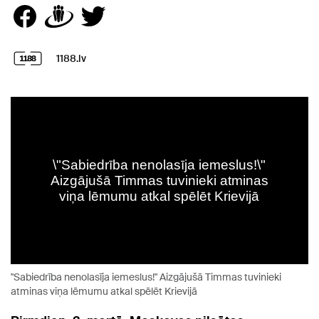
1188.lv
"Sabiedrība nenolasīja iemeslus!" Aizgājušā Timmas tuvinieki
atminas viņa lēmumu atkal spēlēt Krievijā