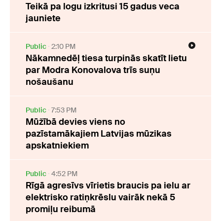
Teikā pa logu izkritusi 15 gadus veca
jauniete
Public
2:10 PM
Nākamnedēļ tiesa turpinās skatīt lietu
par Modra Konovalova trīs suņu
nošaušanu
Public
7:53 PM
Mūžībā devies viens no
pazīstamākajiem Latvijas mūzikas
apskatniekiem
Public
4:52 PM
Rīgā agresīvs vīrietis braucis pa ielu ar
elektrisko ratiņkrēslu vairāk nekā 5
promiļu reibumā