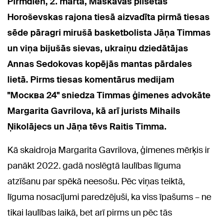
Pirmdien, 2. martā, Maskavas pilsētas
Horoševskas rajona tiesā aizvadīta pirmā tiesas
sēde pāragri mirušā basketbolista Jāņa Timmas
un viņa bijušās sievas, ukraiņu dziedātājas
Annas Sedokovas kopējās mantas pārdales
lietā. Pirms tiesas komentārus medijam
"Москва 24" sniedza Timmas ģimenes advokāte
Margarita Gavrilova, kā arī jurists Mihails
Ņikolājecs un Jāņa tēvs Raitis Timma.
Kā skaidroja Margarita Gavrilova, ģimenes mērķis ir
panākt 2022. gadā noslēgtā laulības līguma
atzīšanu par spēkā neesošu. Pēc viņas teiktā,
līguma nosacījumi paredzējuši, ka viss īpašums – ne
tikai laulības laikā, bet arī pirms un pēc tās