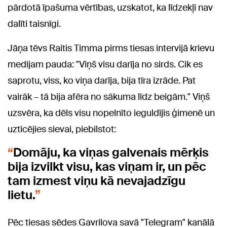
pārdotā īpašuma vērtības, uzskatot, ka līdzekļi nav
dalīti taisnīgi.
Jāņa tēvs Raitis Timma pirms tiesas intervijā krievu
medijam pauda: "Viņš visu darīja no sirds. Cik es
saprotu, viss, ko viņa darīja, bija tīra izrāde. Pat
vairāk – tā bija afēra no sākuma līdz beigām." Viņš
uzsvēra, ka dēls visu nopelnīto ieguldījis ģimenē un
uzticējies sievai, piebilstot:
Domāju, ka viņas galvenais mērķis
bija izvilkt visu, kas viņam ir, un pēc
tam izmest viņu kā nevajadzīgu
lietu.
Pēc tiesas sēdes Gavrilova savā "Telegram" kanālā