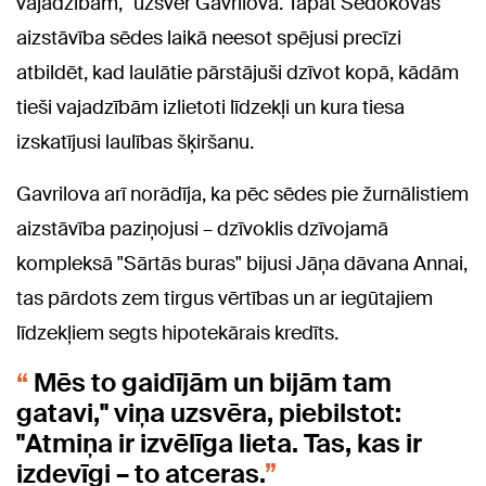
vajadzībām," uzsver Gavrilova. Tāpat Sedokovas
aizstāvība sēdes laikā neesot spējusi precīzi
atbildēt, kad laulātie pārstājuši dzīvot kopā, kādām
tieši vajadzībām izlietoti līdzekļi un kura tiesa
izskatījusi laulības šķiršanu.
Gavrilova arī norādīja, ka pēc sēdes pie žurnālistiem
aizstāvība paziņojusi – dzīvoklis dzīvojamā
kompleksā "Sārtās buras" bijusi Jāņa dāvana Annai,
tas pārdots zem tirgus vērtības un ar iegūtajiem
līdzekļiem segts hipotekārais kredīts.
Mēs to gaidījām un bijām tam
gatavi," viņa uzsvēra, piebilstot:
"Atmiņa ir izvēlīga lieta. Tas, kas ir
izdevīgi – to atceras.