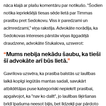
nāca klajā ar plašu komentāru par notikušo. "Šodien
notika iepriekšējā tiesas sēde lietā par Timmas
prasību pret Sedokovu. Viss ir paredzami un
acīmredzami," viņa rakstīja. Advokāte norādīja, ka
Sedokovas intereses pārstāv viņas ilggadējā
draudzene, advokāte Stukalova, uzsverot:
Mums nebija nekādu šaubu, ka tieši
šī advokāte arī būs lietā.
Gavrilova uzsvēra, ka prasība balstās uz laulības
laikā kopīgi iegūtās mantas sadali, savukārt
atbildētājas puse kategoriski nepiekrīt prasībai,
apgalvojot, ka "nav ko dalīt", jo laulības šķiršanas
brīdī īpašuma neesot bijis, bet līdzekļi par pārdoto