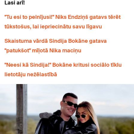
Lasi arī!
"Tu esi to pelnījusi!" Niks Endziņš gatavs tērēt
tūkstošus, lai iepriecinātu savu līgavu
Skaistuma vārdā Sindija Bokāne gatava
"patukšot" mīļotā Nika maciņu
"Neesi kā Sindija!" Bokāne kritusi sociālo tīklu
lietotāju nežēlastībā