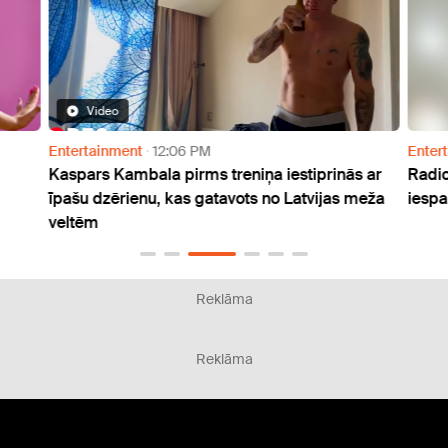
Video
Entertainment
12:06 PM
Enter
Kaspars Kambala pirms treniņa iestiprinās ar
Radio
īpašu dzērienu, kas gatavots no Latvijas meža
iespa
veltēm
Reklāma
Reklāma