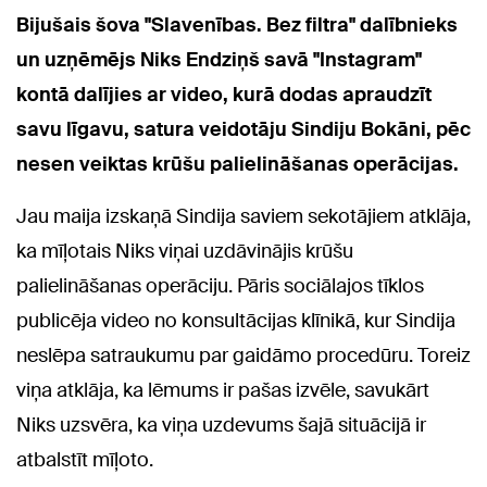
Bijušais šova "Slavenības. Bez filtra" dalībnieks
un uzņēmējs Niks Endziņš savā "Instagram"
kontā dalījies ar video, kurā dodas apraudzīt
savu līgavu, satura veidotāju Sindiju Bokāni, pēc
nesen veiktas krūšu palielināšanas operācijas.
Jau maija izskaņā Sindija saviem sekotājiem atklāja,
ka mīļotais Niks viņai uzdāvinājis krūšu
palielināšanas operāciju. Pāris sociālajos tīklos
publicēja video no konsultācijas klīnikā, kur Sindija
neslēpa satraukumu par gaidāmo procedūru. Toreiz
viņa atklāja, ka lēmums ir pašas izvēle, savukārt
Niks uzsvēra, ka viņa uzdevums šajā situācijā ir
atbalstīt mīļoto.