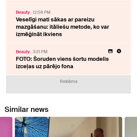
Beauty
12:58 PM
Veselīgi mati sākas ar pareizu
mazgāšanu: itāliešu metode, ko var
izmēģināt ikviens
Beauty
3:31 PM
FOTO: Šoruden viens šortu modelis
izceļas uz pārējo fona
Reklāma
Similar news