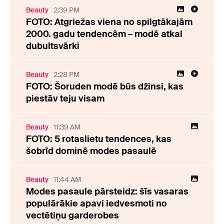
Beauty
2:39 PM
FOTO: Atgriežas viena no spilgtākajām
2000. gadu tendencēm – modē atkal
dubultsvārki
Beauty
2:28 PM
FOTO: Šoruden modē būs džinsi, kas
piestāv teju visam
Beauty
11:39 AM
FOTO: 5 rotaslietu tendences, kas
šobrīd dominē modes pasaulē
Beauty
11:44 AM
Modes pasaule pārsteidz: šīs vasaras
populārākie apavi iedvesmoti no
vectētiņu garderobes