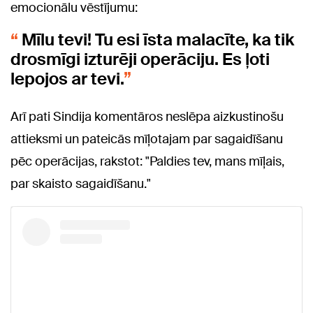
emocionālu vēstījumu:
Mīlu tevi! Tu esi īsta malacīte, ka tik
drosmīgi izturēji operāciju. Es ļoti
lepojos ar tevi.
Arī pati Sindija komentāros neslēpa aizkustinošu
attieksmi un pateicās mīļotajam par sagaidīšanu
pēc operācijas, rakstot: "Paldies tev, mans mīļais,
par skaisto sagaidīšanu."