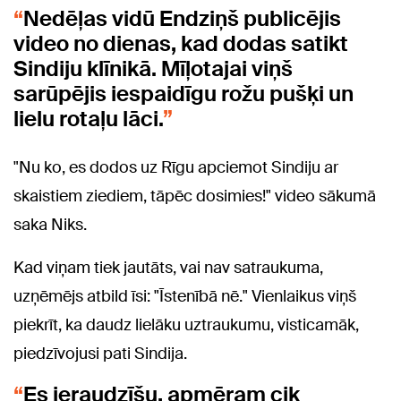
Nedēļas vidū Endziņš publicējis
video no dienas, kad dodas satikt
Sindiju klīnikā. Mīļotajai viņš
sarūpējis iespaidīgu rožu pušķi un
lielu rotaļu lāci.
"Nu ko, es dodos uz Rīgu apciemot Sindiju ar
skaistiem ziediem, tāpēc dosimies!" video sākumā
saka Niks.
Kad viņam tiek jautāts, vai nav satraukuma,
uzņēmējs atbild īsi: "Īstenībā nē." Vienlaikus viņš
piekrīt, ka daudz lielāku uztraukumu, visticamāk,
piedzīvojusi pati Sindija.
Es ieraudzīšu, apmēram cik