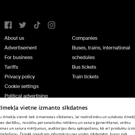
About us
Companies
Advertisement
Buses, trains, international
For business
schedules
Tariffs
Bus tickets
Privacy policy
Train tickets
Cookie settings
Political advertising
Cookie policy
 tīmekļa vietne izmanto sīkdatnes
Commenting terms
 tīmekļa vietnē tiek izmantotas sīkdatnes, lai nodrošinātu un uzlabotu tīmek
nes darbību., nosūtītu personalizētu reklāmu un satura ģenerēšanai, veiktu
āmas un satura mērījumus, auditorijas datu apkopošanu, kā arī produktu izst
TV program
zlabošanu. Zemāk sniedzam informāciju par visām sīkdatnēm, kuras tiek