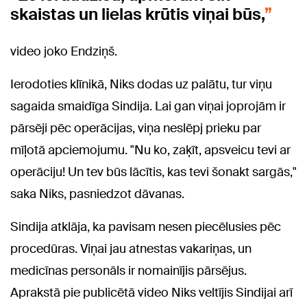
skaistas un lielas krūtis viņai būs,
video joko Endziņš.
Ierodoties klīnikā, Niks dodas uz palātu, tur viņu
sagaida smaidīga Sindija. Lai gan viņai joprojām ir
pārsēji pēc operācijas, viņa neslēpj prieku par
mīļotā apciemojumu. "Nu ko, zaķīt, apsveicu tevi ar
operāciju! Un tev būs lācītis, kas tevi šonakt sargās,"
saka Niks, pasniedzot dāvanas.
Sindija atklāja, ka pavisam nesen piecēlusies pēc
procedūras. Viņai jau atnestas vakariņas, un
medicīnas personāls ir nomainījis pārsējus.
Aprakstā pie publicētā video Niks veltījis Sindijai arī