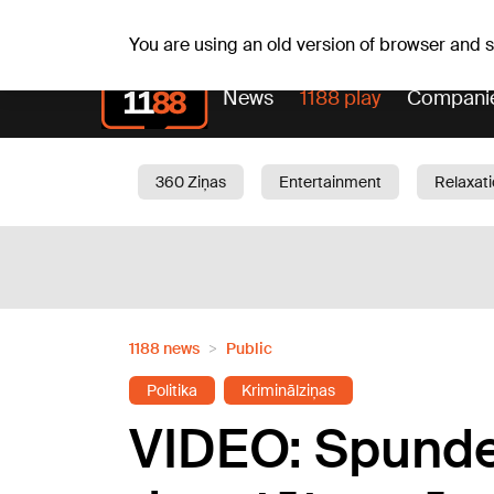
Weath
Th, 06.08.2026.
+25
°C
Aisma, Askolds
You are using an old version of browser and
News
1188 play
Compani
360 Ziņas
Entertainment
Relaxat
Current
Traffic
Beauty
Chil
1188 news
Public
Politika
Kriminālziņas
VIDEO: Spunde