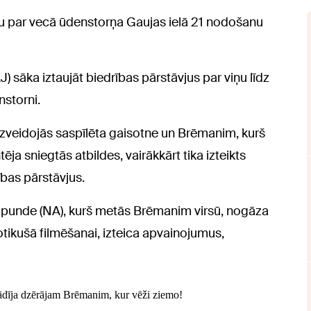
mu par vecā ūdenstorņa Gaujas ielā 21 nodošanu
sāka iztaujāt biedrības pārstāvjus par viņu līdz
nstorni.
zveidojās saspīlēta gaisotne un Brēmanim, kurš
ja sniegtās atbildes, vairākkārt tika izteikts
bas pārstāvjus.
 Spunde (NA), kurš metās Brēmanim virsū, nogāza
notikušā filmēšanai, izteica apvainojumus,