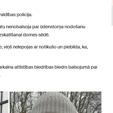
aldības policija.
ātu nenobalsoja par ūdenstorņa nodošanu
s izskatīšanai domes sēdē.
viņš nelepojas ar notikušo un piebilda, ka,
urkalna attīstības biedrības biedrs balsojumā par
.