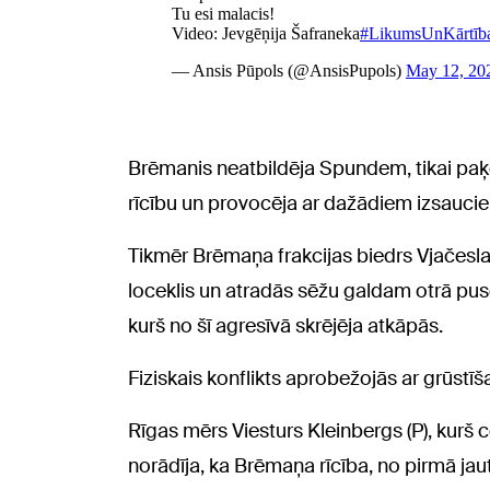
Brēmanis neatbildēja Spundem, tikai paķ
rīcību un provocēja ar dažādiem izsauci
Tikmēr Brēmaņa frakcijas biedrs Vjačesla
loceklis un atradās sēžu galdam otrā pus
kurš no šī agresīvā skrējēja atkāpās.
Fiziskais konflikts aprobežojās ar grūstī
Rīgas mērs Viesturs Kleinbergs (P), kurš 
norādīja, ka Brēmaņa rīcība, no pirmā ja