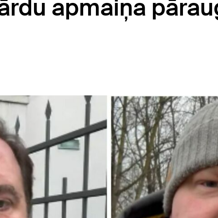
ārdu apmaiņa pāraug