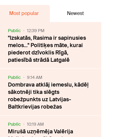
Most popular
Newest
Public
12:39 PM
"Izskatās, Rasima ir sapinusies
melos..." Politiķes māte, kurai
piederot dzīvoklis Rīgā,
patiesībā strādā Latgalē
Public
9:14 AM
Dombrava atklāj iemeslu, kādēļ
sākotnēji tika slēgts
robežpunkts uz Latvijas-
Baltkrievijas robežas
Public
10:19 AM
Mirušā uzņēmēja Valērija