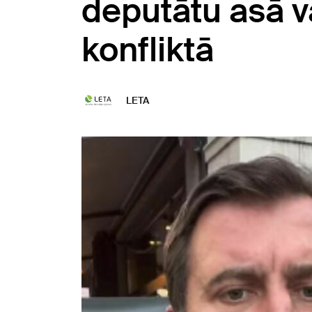
deputātu asā v
konfliktā
LETA