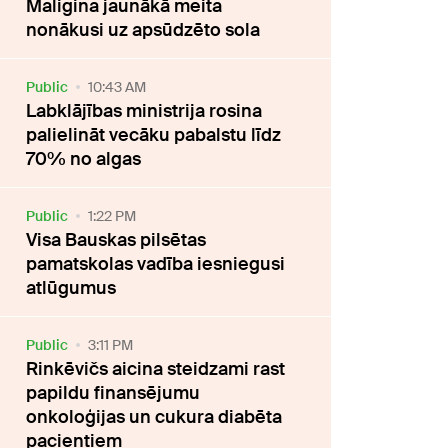
Maligina jaunākā meita
nonākusi uz apsūdzēto sola
Public
10:43 AM
Labklājības ministrija rosina
palielināt vecāku pabalstu līdz
70% no algas
Public
1:22 PM
Visa Bauskas pilsētas
pamatskolas vadība iesniegusi
atlūgumus
Public
3:11 PM
Rinkēvičs aicina steidzami rast
papildu finansējumu
onkoloģijas un cukura diabēta
pacientiem