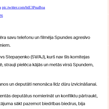
ēra savu telefonu un filmēja Spundes agresīvo
eniem.
vs Stepaņenko (SV/AJ), kurš nav šīs komitejas
ē, strauji pielēca kājās un metās virsū Spundem,
šanos un deputāti nenonāca līdz dūru izvicināšanai.
centās deputātus nomierināt un konfliktu pārtraukt,
utājuma sākt pazemot biedrības biedrus, bija