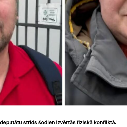
putātu strīds šodien izvērtās fiziskā konfliktā.