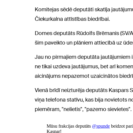
Komitejas sēdē deputāti skatīja jautāju
Čiekurkalna attīstības biedrībai.
Domes deputāts Rūdolfs Brēmanis (SV/AJ) 
šim paveikto un plāniem attiecībā uz ūde
Jau no pirmajiem deputāta jautājumiem i
ne tikai uzdeva jautājumus, bet arī komentē
aicinājums nepazemot uzaicinātos biedrī
Vienā brīdī neizturēja deputāts Kaspars
viņa telefona statīvu, kas bija novietots 
piemēram, "nelietis", "pazemo sievietes".