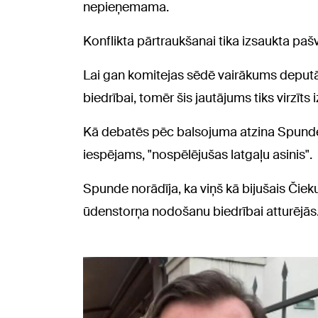
nepieņemama.
Konflikta pārtraukšanai tika izsaukta pašv
Lai gan komitejas sēdē vairākums deput
biedrībai, tomēr šis jautājums tiks virzīt
Kā debatēs pēc balsojuma atzina Spunde, 
iespējams, "nospēlējušas latgaļu asinis".
Spunde norādīja, ka viņš kā bijušais Čiek
ūdenstorņa nodošanu biedrībai atturējās