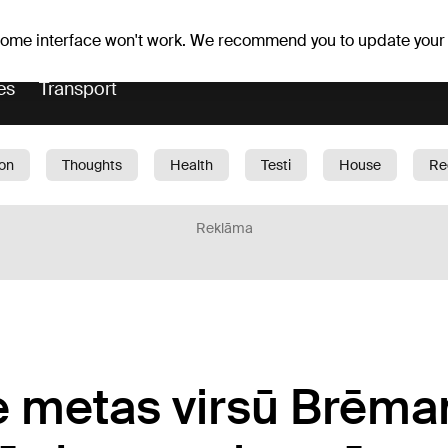
er forecast
Horoscopes
 some interface won't work. We recommend you to update your
es
Transport
ion
Thoughts
Health
Testi
House
Re
dren
Car
1188 play
Sport
Business
G
Reklāma
 metas virsū Brēma