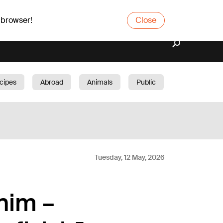
 browser!
Close
cipes
Abroad
Animals
Public
arden
Tuesday, 12 May, 2026
nim –