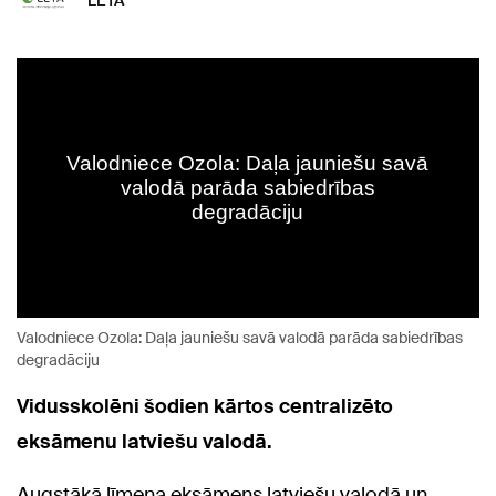
LETA
Valodniece Ozola: Daļa jauniešu savā valodā parāda sabiedrības
degradāciju
Vidusskolēni šodien kārtos centralizēto
eksāmenu latviešu valodā.
Augstākā līmeņa eksāmens latviešu valodā un