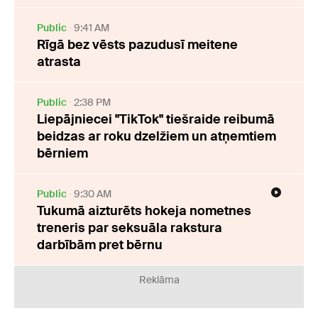
Public
9:41 AM
Rīgā bez vēsts pazudusī meitene
atrasta
Public
2:38 PM
Liepājniecei "TikTok" tiešraide reibumā
beidzas ar roku dzelžiem un atņemtiem
bērniem
Public
9:30 AM
Tukumā aizturēts hokeja nometnes
treneris par seksuāla rakstura
darbībām pret bērnu
Reklāma