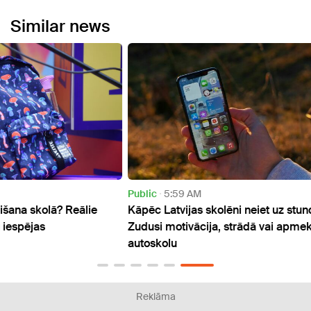
Similar news
Public
5:59 AM
Publi
e
Kāpēc Latvijas skolēni neiet uz stundām?
Pēc v
Zudusi motivācija, strādā vai apmeklē
saņem
autoskolu
pamat
Reklāma