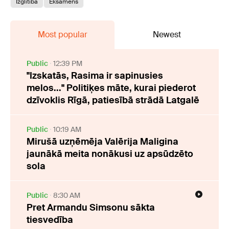
Izglītība
Eksāmens
Most popular
Newest
Public
12:39 PM
"Izskatās, Rasima ir sapinusies
melos..." Politiķes māte, kurai piederot
dzīvoklis Rīgā, patiesībā strādā Latgalē
Public
10:19 AM
Mirušā uzņēmēja Valērija Maligina
jaunākā meita nonākusi uz apsūdzēto
sola
Public
8:30 AM
Pret Armandu Simsonu sākta
tiesvedība