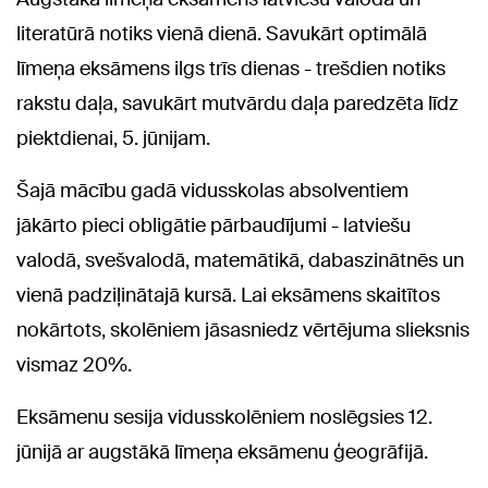
literatūrā notiks vienā dienā. Savukārt optimālā
līmeņa eksāmens ilgs trīs dienas - trešdien notiks
rakstu daļa, savukārt mutvārdu daļa paredzēta līdz
piektdienai, 5. jūnijam.
Šajā mācību gadā vidusskolas absolventiem
jākārto pieci obligātie pārbaudījumi - latviešu
valodā, svešvalodā, matemātikā, dabaszinātnēs un
vienā padziļinātajā kursā. Lai eksāmens skaitītos
nokārtots, skolēniem jāsasniedz vērtējuma slieksnis
vismaz 20%.
Eksāmenu sesija vidusskolēniem noslēgsies 12.
jūnijā ar augstākā līmeņa eksāmenu ģeogrāfijā.