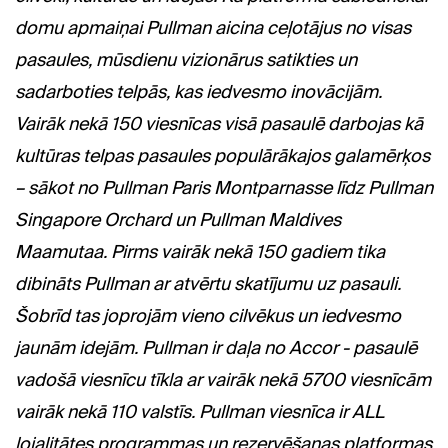
domu apmaiņai Pullman aicina ceļotājus no visas
pasaules, mūsdienu vizionārus satikties un
sadarboties telpās, kas iedvesmo inovācijām.
Vairāk nekā 150 viesnīcas visā pasaulē darbojas kā
kultūras telpas pasaules populārākajos galamērķos
– sākot no Pullman Paris Montparnasse līdz Pullman
Singapore Orchard un Pullman Maldives
Maamutaa. Pirms vairāk nekā 150 gadiem tika
dibināts Pullman ar atvērtu skatījumu uz pasauli.
Šobrīd tas joprojām vieno cilvēkus un iedvesmo
jaunām idejām. Pullman ir daļa no Accor - pasaulē
vadošā viesnīcu tīkla ar vairāk nekā 5700 viesnīcām
vairāk nekā 110 valstīs. Pullman viesnīca ir ALL
lojalitātes programmas un rezervēšanas platformas