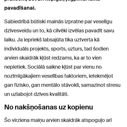
pavadīšanai.
Sabiedrībā būtiski mainās izpratne par veselīgu
dzīvesveidu un to, kā cilvēki izvēlas pavadīt savu
laiku. Ja iepriekš labsajūta tika uztverta kā
individuāls projekts, sports, uzturs, tad šodien
arvien skaidrāk kļūst redzams, ka ar to vien
nepietiek. Sociālā saikne kļūst par vienu no
nozīmīgākajiem veselības faktoriem, ietekmējot
gan fizisko, gan mentālo stāvokli, samazinot stresu
un uzlabojot dzīves kvalitāti.
No nakšņošanas uz kopienu
Šo virziena maiņu arvien skaidrāk atspoguļo arī