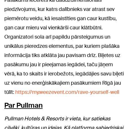
Pasākums iecerēts kā daudzdimensionāls
piedzīvojums, kur katrs dalībnieks var atrast sev
piemērotu veidu, kā iesaistīties gan caur kustību,
gan caur mieru vai vienkārši caur klātbūtni.
Organizatori sola arī papildu pārsteigumus un
unikālus pieredzes elementus, par kuriem plašāka
informācija tiks atklāta jau pavisam drīz. Biļetes uz
pasākumu jau ir pieejamas iegādei, taču jāņem
vērā, ka to skaits ir ierobežots, iegādājies savu biļeti
uz vienu no enerģiskākajiem pasākumiem Rīgā jau
tūlīt:
https://my.weezevent.com/rave-yourself-well
Par Pullman
Pullman Hotels & Resorts ir vieta, kur satiekas
cilvēki, kultūras un idejas. Kā platforma sabiedriskai