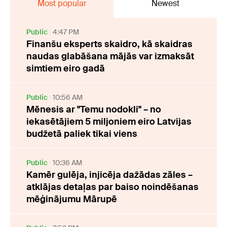
Most popular
Newest
Public
4:47 PM
Finanšu eksperts skaidro, kā skaidras
naudas glabāšana mājās var izmaksāt
simtiem eiro gadā
Public
10:56 AM
Mēnesis ar "Temu nodokli" – no
iekasētājiem 5 miljoniem eiro Latvijas
budžetā paliek tikai viens
Public
10:36 AM
Kamēr gulēja, injicēja dažādas zāles –
atklājas detaļas par baiso noindēšanas
mēģinājumu Mārupē