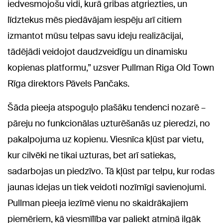
iedvesmojošu vidi, kurā gribas atgriezties, un
līdztekus mēs piedāvājam iespēju arī citiem
izmantot mūsu telpas savu ideju realizācijai,
tādējādi veidojot daudzveidīgu un dinamisku
kopienas platformu,” uzsver Pullman Riga Old Town
Rīga direktors Pāvels Pančaks.
Šāda pieeja atspoguļo plašāku tendenci nozarē –
pāreju no funkcionālas uzturēšanās uz pieredzi, no
pakalpojuma uz kopienu. Viesnīca kļūst par vietu,
kur cilvēki ne tikai uzturas, bet arī satiekas,
sadarbojas un piedzīvo. Tā kļūst par telpu, kur rodas
jaunas idejas un tiek veidoti nozīmīgi savienojumi.
Pullman pieeja iezīmē vienu no skaidrākajiem
piemēriem, kā viesmīlība var paliekt atmiņā ilgāk