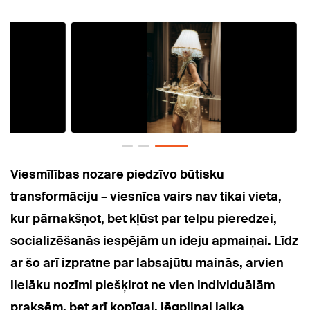
Viesmīlības nozare piedzīvo būtisku
transformāciju – viesnīca vairs nav tikai vieta,
kur pārnakšņot, bet kļūst par telpu pieredzei,
socializēšanās iespējām un ideju apmaiņai. Līdz
ar šo arī izpratne par labsajūtu mainās, arvien
lielāku nozīmi piešķirot ne vien individuālām
praksēm, bet arī kopīgai, jēgpilnai laika