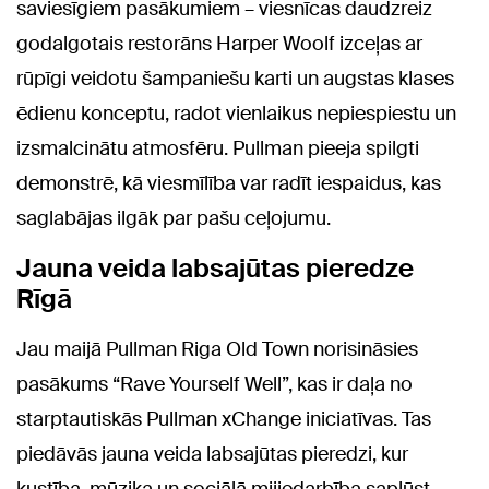
saviesīgiem pasākumiem – viesnīcas daudzreiz
godalgotais restorāns Harper Woolf izceļas ar
rūpīgi veidotu šampaniešu karti un augstas klases
ēdienu konceptu, radot vienlaikus nepiespiestu un
izsmalcinātu atmosfēru. Pullman pieeja spilgti
demonstrē, kā viesmīlība var radīt iespaidus, kas
saglabājas ilgāk par pašu ceļojumu.
Jauna veida labsajūtas pieredze
Rīgā
Jau maijā Pullman Riga Old Town norisināsies
pasākums “Rave Yourself Well”, kas ir daļa no
starptautiskās Pullman xChange iniciatīvas. Tas
piedāvās jauna veida labsajūtas pieredzi, kur