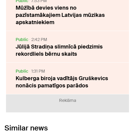
Public
7:53 PM
Mūžībā devies viens no
pazīstamākajiem Latvijas mūzikas
apskatniekiem
Public
2:42 PM
Jūlijā Stradiņa slimnīcā piedzimis
rekordliels bērnu skaits
Public
1:31 PM
Kulberga biroja vadītājs Gruškevics
nonācis pamatīgos parādos
Reklāma
Similar news