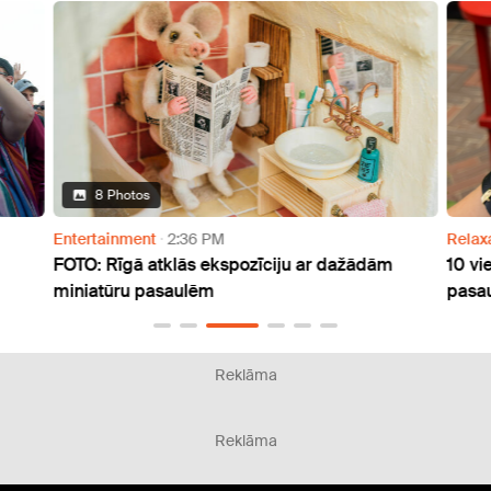
8 Photos
Entertainment
2:36 PM
Relax
FOTO: Rīgā atklās ekspozīciju ar dažādām
10 vi
miniatūru pasaulēm
pasau
Reklāma
Reklāma