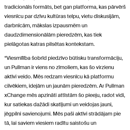
tradicionāls formāts, bet gan platforma, kas pārvērš
viesnīcu par dzīvu kultūras telpu, vietu diskusijām,
darbnīcām, mākslas izpausmēm un
daudzdimensionālām pieredzēm, kas tiek
pielāgotas katras pilsētas kontekstam.
“Viesmīlība šobrīd piedzīvo būtisku transformāciju,
un Pullman ir viens no zīmoliem, kas šo virzienu
aktīvi veido. Mēs redzam viesnīcu kā platformu
cilvēkiem, idejām un jaunām pieredzēm. Ar Pullman
xChange mēs apzināti attīstām šo pieeju, radot vidi,
kur satiekas dažādi skatījumi un veidojas jauni,
jēgpilni savienojumi. Mēs paši aktīvi strādājam pie
tā, lai saviem viesiem radītu saistošu un