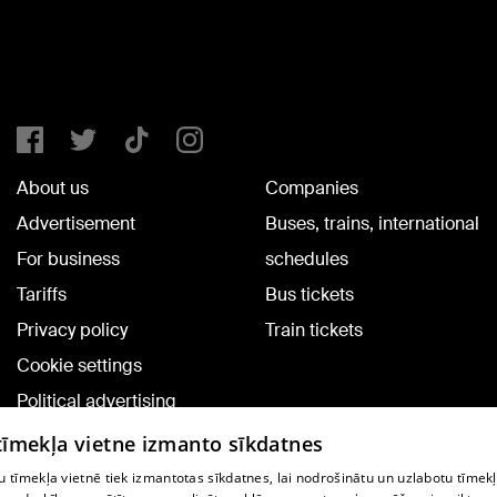
About us
Companies
Advertisement
Buses, trains, international
For business
schedules
Tariffs
Bus tickets
Privacy policy
Train tickets
Cookie settings
Political advertising
Cookie policy
 tīmekļa vietne izmanto sīkdatnes
Commenting terms
 tīmekļa vietnē tiek izmantotas sīkdatnes, lai nodrošinātu un uzlabotu tīmek