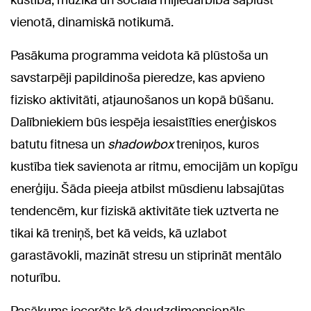
kustība, mūzika un sociālā mijiedarbība saplūst
vienotā, dinamiskā notikumā.
Pasākuma programma veidota kā plūstoša un
savstarpēji papildinoša pieredze, kas apvieno
fizisko aktivitāti, atjaunošanos un kopā būšanu.
Dalībniekiem būs iespēja iesaistīties enerģiskos
batutu fitnesa un
shadowbox
treniņos, kuros
kustība tiek savienota ar ritmu, emocijām un kopīgu
enerģiju. Šāda pieeja atbilst mūsdienu labsajūtas
tendencēm, kur fiziskā aktivitāte tiek uztverta ne
tikai kā treniņš, bet kā veids, kā uzlabot
garastāvokli, mazināt stresu un stiprināt mentālo
noturību.