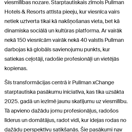
viesmīlības nozare. Starptautiskais zīmols Pullman
Hotels & Resorts attīsta pieeju, kur viesnīca vairs
netiek uztverta tikai kā nakšņošanas vieta, bet kā
dinamiska sociālā un kultūras platforma. Ar vairāk
nekā 150 viesnīcām vairāk nekā 40 valstīs Pullman
darbojas kā globāls savienojumu punkts, kur
satiekas ceļotāji, radošie profesionāļi un vietējās
kopienas.
Šīs transformācijas centrā ir Pullman xChange
starptautiska pasākumu iniciatīva, kas tika uzsākta
2025. gadā un iezīmē jaunu skatījumu uz viesmīlību.
Tā apvieno dažādu jomu profesionāļus, radošos
līderus un domātājus, radot vidi, kur idejas rodas no
dažādu perspektīvu satikšanās. Šie pasākumi nav