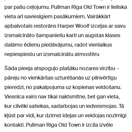
par pašu ceļojumu. Pullman Riga Old Town ir lieliska
vieta arī saviesīgiem pasākumiem. Vairākkārt
apbalvotais restorāns Harper Woolf izceļas ar savu
izsmalcināto šampaniešu karti un augstas klases
dalāmo ēdienu piedāvājumu, radot vienlaikus
nepiespiestu un izsmalcinātu atmosfēru
Šāda pieeja atspoguļo plašāku nozares virzību –
pāreju no vienkāršas uzturēšanās uz pilnvērtīgu
pieredzi, no pakalpojuma uz kopienas veidošanu.
Viesnīca vairs nav tikai naktsmītne, bet gan vieta,
kur cilvēki satiekas, sadarbojas un iedvesmojas. Tā
kļūst par vidi, kur dzimst idejas un veidojas nozīmīgi
kontakti. Pullman Riga Old Town ir izcila izvēle