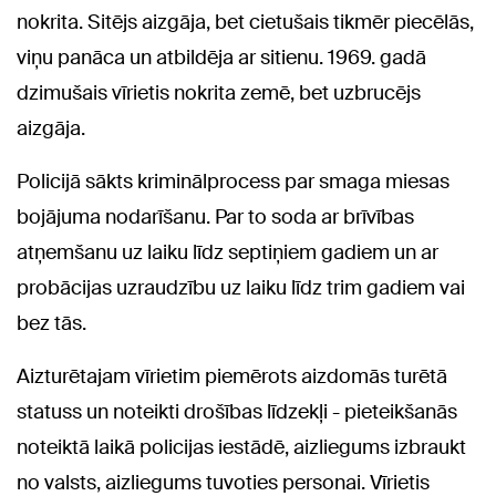
nokrita. Sitējs aizgāja, bet cietušais tikmēr piecēlās,
viņu panāca un atbildēja ar sitienu. 1969. gadā
dzimušais vīrietis nokrita zemē, bet uzbrucējs
aizgāja.
Policijā sākts kriminālprocess par smaga miesas
bojājuma nodarīšanu. Par to soda ar brīvības
atņemšanu uz laiku līdz septiņiem gadiem un ar
probācijas uzraudzību uz laiku līdz trim gadiem vai
bez tās.
Aizturētajam vīrietim piemērots aizdomās turētā
statuss un noteikti drošības līdzekļi - pieteikšanās
noteiktā laikā policijas iestādē, aizliegums izbraukt
no valsts, aizliegums tuvoties personai. Vīrietis