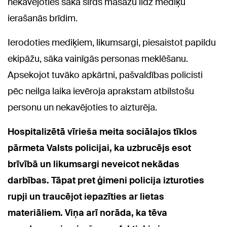
nekavējoties sāka sirds masāžu līdz mediķu
ierašanās brīdim.
Ierodoties mediķiem, likumsargi, piesaistot papildu
ekipāžu, sāka vainīgās personas meklēšanu.
Apsekojot tuvāko apkārtni, pašvaldības policisti
pēc neilga laika ievēroja aprakstam atbilstošu
personu un nekavējoties to aizturēja.
Hospitalizētā vīrieša meita sociālajos tīklos
pārmeta Valsts policijai, ka uzbrucējs esot
brīvībā un likumsargi neveicot nekādas
darbības. Tāpat pret ģimeni policija izturoties
rupji un traucējot iepazīties ar lietas
materiāliem. Viņa arī norāda, ka tēva