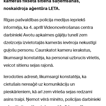
kamerās fiksētā sitiena saņemšanas,
noskaidroja aģentūra LETA.
Rīgas pašvaldības policija medijus iepriekš
informēja, ka 4. aprīlī Videonovērošanas centra
darbinieki Avotu apkaimes gājēju tunelī zem
dzelzceļa izvietotajās kamerās ievēroja nekustīgi
guļošu personu. Caurskatot kameru ierakstus,
likumsargi konstatēja, ka personai uzbrucis vīrietis,
veicot sitienu sejas rajonā.
Ierodoties adresē, likumsargi konstatēja, ka
cietušais nereaģē uz komunikāciju un
pieskārieniem, kā arī zem vīrieša sejas redzami
asins traipi. Ņemot vērā minēto, policijas darbinieki