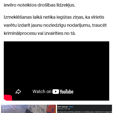
ievēro noteiktos drošības līdzekļus.
Izmeklēšanas laikā netika iegūtas ziņas, ka vīrietis
varētu izdarīt jaunu noziedzīgu nodarījumu, traucēt
kriminālprocesu vai izvairīties no tā.