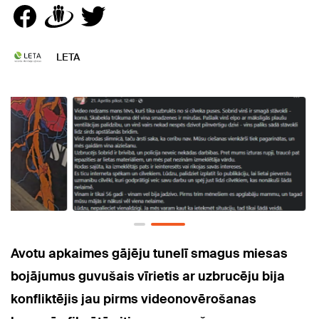
LETA
Avotu apkaimes gājēju tunelī smagus miesas
bojājumus guvušais vīrietis ar uzbrucēju bija
konfliktējis jau pirms videonovērošanas