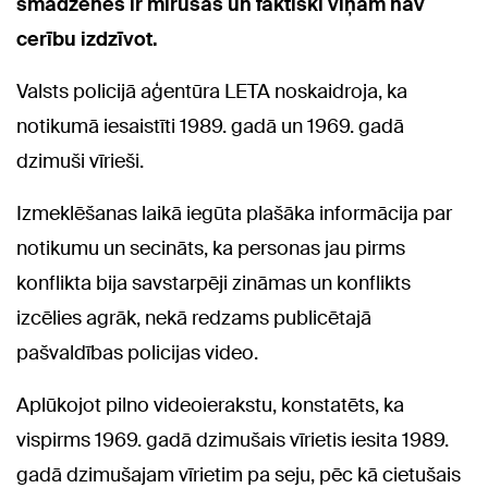
smadzenes ir mirušas un faktiski viņam nav
cerību izdzīvot.
Valsts policijā aģentūra LETA noskaidroja, ka
notikumā iesaistīti 1989. gadā un 1969. gadā
dzimuši vīrieši.
Izmeklēšanas laikā iegūta plašāka informācija par
notikumu un secināts, ka personas jau pirms
konflikta bija savstarpēji zināmas un konflikts
izcēlies agrāk, nekā redzams publicētajā
pašvaldības policijas video.
Aplūkojot pilno videoierakstu, konstatēts, ka
vispirms 1969. gadā dzimušais vīrietis iesita 1989.
gadā dzimušajam vīrietim pa seju, pēc kā cietušais