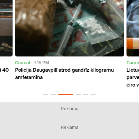
Current
4:15 PM
Curre
ā 40
Policija Daugavpilī atrod gandrīz kilogramu
Lietu
amfetamīna
pārve
eiro 
Reklāma
Reklāma