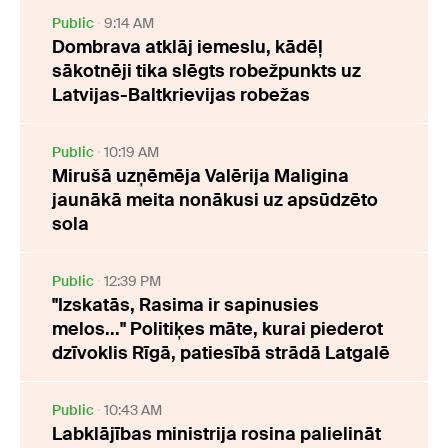
Public
9:14 AM
Dombrava atklāj iemeslu, kādēļ
sākotnēji tika slēgts robežpunkts uz
Latvijas-Baltkrievijas robežas
Public
10:19 AM
Mirušā uzņēmēja Valērija Maligina
jaunākā meita nonākusi uz apsūdzēto
sola
Public
12:39 PM
"Izskatās, Rasima ir sapinusies
melos..." Politiķes māte, kurai piederot
dzīvoklis Rīgā, patiesībā strādā Latgalē
Public
10:43 AM
Labklājības ministrija rosina palielināt