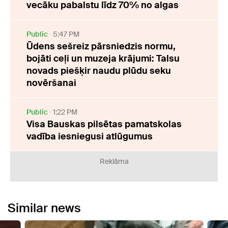
vecāku pabalstu līdz 70% no algas
Public
5:47 PM
Ūdens sešreiz pārsniedzis normu,
bojāti ceļi un muzeja krājumi: Talsu
novads piešķir naudu plūdu seku
novēršanai
Public
1:22 PM
Visa Bauskas pilsētas pamatskolas
vadība iesniegusi atlūgumus
Reklāma
Similar news