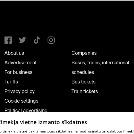
About us
Companies
Advertisement
Buses, trains, international
For business
schedules
Tariffs
Bus tickets
Privacy policy
Train tickets
Cookie settings
Political advertising
Cookie policy
 tīmekļa vietne izmanto sīkdatnes
Commenting terms
 tīmekļa vietnē tiek izmantotas sīkdatnes, lai nodrošinātu un uzlabotu tīmek