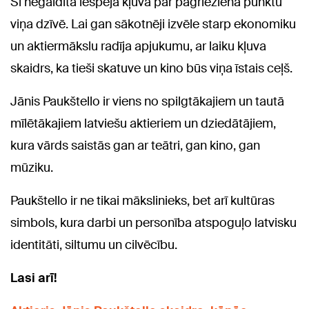
Šī negaidītā iespēja kļuva par pagrieziena punktu
viņa dzīvē. Lai gan sākotnēji izvēle starp ekonomiku
un aktiermākslu radīja apjukumu, ar laiku kļuva
skaidrs, ka tieši skatuve un kino būs viņa īstais ceļš.
Jānis Paukštello ir viens no spilgtākajiem un tautā
mīlētākajiem latviešu aktieriem un dziedātājiem,
kura vārds saistās gan ar teātri, gan kino, gan
mūziku.
Paukštello ir ne tikai mākslinieks, bet arī kultūras
simbols, kura darbi un personība atspoguļo latvisku
identitāti, siltumu un cilvēcību.
Lasi arī!