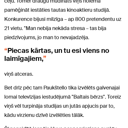
ceļu. Tomēr draugu mudināts viņš nolēma
pamēģināt iestāties tautas kinoaktieru studijā.
Konkurence bijusi milzīga – ap 800 pretendentu uz
21 vietu. "Man nebija nekāda stresa – tas bija
piedzīvojums, jo man to nevajadzēja.
Piecas kārtas, un tu esi viens no
laimīgajiem,
viņš atceras.
Bet drīz pēc tam Paukštello tika izvēlēts galvenajai
lomai televīzijas iestudējumā "Baltais bērzs". Toreiz
viņš vēl turpināja studijas un jutās apjucis par to,
kādu virzienu dzīvē izvēlēties tālāk.