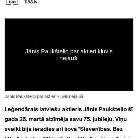
1188.lv
Jānis Paukštello par aktieri kļuvis nejauši
Leģendārais latviešu aktieris Jānis Paukštello šī
gada 26. martā atzīmēja savu 75. jubileju. Viņu
sveikt bija ieradies arī šova "Slavenības. Bez