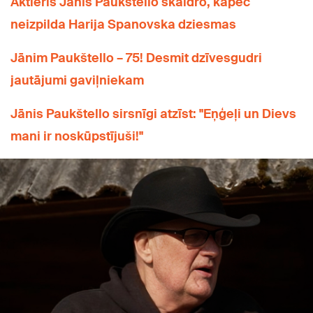
Aktieris Jānis Paukštello skaidro, kāpēc
neizpilda Harija Spanovska dziesmas
Jānim Paukštello – 75! Desmit dzīvesgudri
jautājumi gaviļniekam
Jānis Paukštello sirsnīgi atzīst: "Eņģeļi un Dievs
mani ir noskūpstījuši!"