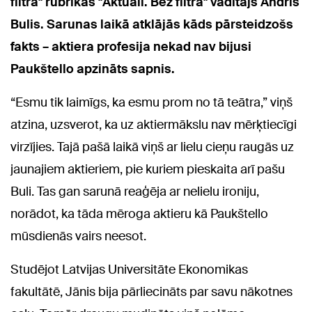
filtra" rubrikas "Aktuāli. Bez filtra" vadītājs Andris
Bulis. Sarunas laikā atklājās kāds pārsteidzošs
fakts – aktiera profesija nekad nav bijusi
Paukštello apzināts sapnis.
“Esmu tik laimīgs, ka esmu prom no tā teātra,” viņš
atzina, uzsverot, ka uz aktiermākslu nav mērķtiecīgi
virzījies. Tajā pašā laikā viņš ar lielu cieņu raugās uz
jaunajiem aktieriem, pie kuriem pieskaita arī pašu
Buli. Tas gan sarunā reaģēja ar nelielu ironiju,
norādot, ka tāda mēroga aktieru kā Paukštello
mūsdienās vairs neesot.
Studējot Latvijas Universitāte Ekonomikas
fakultātē, Jānis bija pārliecināts par savu nākotnes