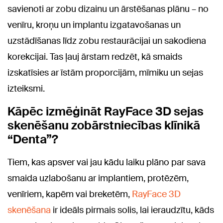
savienoti ar zobu dizainu un ārstēšanas plānu – no
venīru, kroņu un implantu izgatavošanas un
uzstādīšanas līdz zobu restaurācijai un sakodiena
korekcijai. Tas ļauj ārstam redzēt, kā smaids
izskatīsies ar īstām proporcijām, mīmiku un sejas
izteiksmi.
Kāpēc izmēģināt RayFace 3D sejas
skenēšanu zobārstniecības klīnikā
“Denta”?
Tiem, kas apsver vai jau kādu laiku plāno par sava
smaida uzlabošanu ar implantiem, protēzēm,
venīriem, kapēm vai breketēm,
RayFace 3D
skenēšana
ir ideāls pirmais solis, lai ieraudzītu, kāds