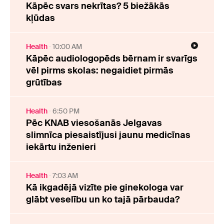
Kāpēc svars nekrītas? 5 biežākās
kļūdas
Health
10:00 AM
Kāpēc audiologopēds bērnam ir svarīgs
vēl pirms skolas: negaidiet pirmās
grūtības
Health
6:50 PM
Pēc KNAB viesošanās Jelgavas
slimnīca piesaistījusi jaunu medicīnas
iekārtu inženieri
Health
7:03 AM
Kā ikgadējā vizīte pie ginekologa var
glābt veselību un ko tajā pārbauda?