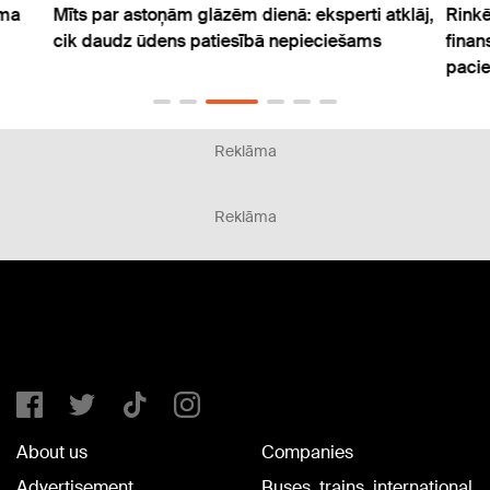
uma
Mīts par astoņām glāzēm dienā: eksperti atklāj,
Rinkē
cik daudz ūdens patiesībā nepieciešams
finan
paci
Reklāma
Reklāma
About us
Companies
Advertisement
Buses, trains, international