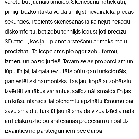
varētu būt jaunais smaids. Skenēšana notiek ātri,
pilnīgi bezkontakta veidā un ilgst nevairāk kā piecas
sekundes. Pacients skenēšanas laikā nejūt nekādu
diskomfortu, bet zobu tehniķis iegūst ļoti precīzu
3D attēlu, kas ļauj plānot ārstēšanu ar maksimālu
precizitāti. Tā iespējams pielāgot zobu formu,
izmēru un pozīciju tieši Tavām sejas proporcijām un
lūpu līnijai, lai gala rezultāts būtu gan funkcionāls,
gan estētiski harmonisks. Tas ļauj kopā ar zobārstu
izvērtēt vairākus variantus, salīdzināt smaida līnijas
un krāsu nianses, lai pieņemtu apzinātu lēmumu par
savu smaidu. Turklāt jaunā smaida vizualizācija rada
arī lielāku uzticību ārstēšanas procesam un palīdz
izvairīties no pārsteigumiem pēc darba