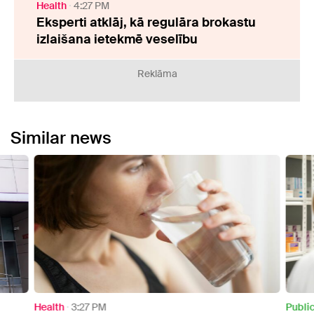
Health
4:27 PM
Eksperti atklāj, kā regulāra brokastu
izlaišana ietekmē veselību
Reklāma
Similar news
Health
3:27 PM
Publi