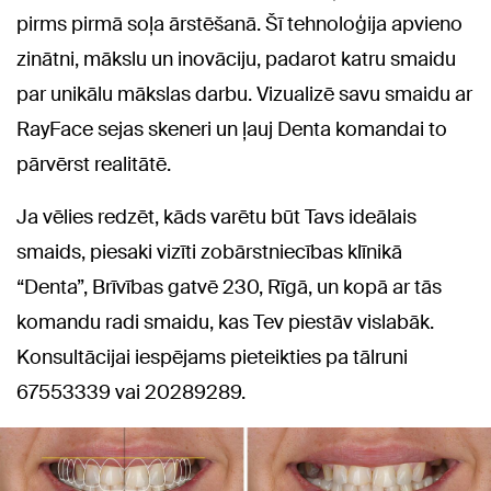
pirms pirmā soļa ārstēšanā. Šī tehnoloģija apvieno
zinātni, mākslu un inovāciju, padarot katru smaidu
par unikālu mākslas darbu. Vizualizē savu smaidu ar
RayFace sejas skeneri un ļauj Denta komandai to
pārvērst realitātē.
Ja vēlies redzēt, kāds varētu būt Tavs ideālais
smaids, piesaki vizīti zobārstniecības klīnikā
“Denta”, Brīvības gatvē 230, Rīgā, un kopā ar tās
komandu radi smaidu, kas Tev piestāv vislabāk.
Konsultācijai iespējams pieteikties pa tālruni
67553339 vai 20289289.