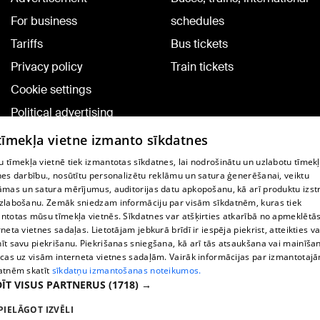
For business
schedules
Tariffs
Bus tickets
Privacy policy
Train tickets
Cookie settings
Political advertising
Cookie policy
 tīmekļa vietne izmanto sīkdatnes
Commenting terms
 tīmekļa vietnē tiek izmantotas sīkdatnes, lai nodrošinātu un uzlabotu tīmek
nes darbību., nosūtītu personalizētu reklāmu un satura ģenerēšanai, veiktu
āmas un satura mērījumus, auditorijas datu apkopošanu, kā arī produktu izst
TV program
zlabošanu. Zemāk sniedzam informāciju par visām sīkdatnēm, kuras tiek
Contract rules
ntotas mūsu tīmekļa vietnēs. Sīkdatnes var atšķirties atkarībā no apmeklētā
rneta vietnes sadaļas. Lietotājam jebkurā brīdī ir iespēja piekrist, atteikties va
360 Ziņu kontakti
īt savu piekrišanu. Piekrišanas sniegšana, kā arī tās atsaukšana vai mainīša
ecas uz visām interneta vietnes sadaļām. Vairāk informācijas par izmantotaj
Helio Media
atnēm skatīt
sīkdatņu izmantošanas noteikumos.
ĪT VISUS PARTNERUS
(1718) →
Vortal assistance service: e-mail -
info@1188.lv
PIELĀGOT IZVĒLI
Copyright © 2004-2026 SIA HELIO MEDIA.