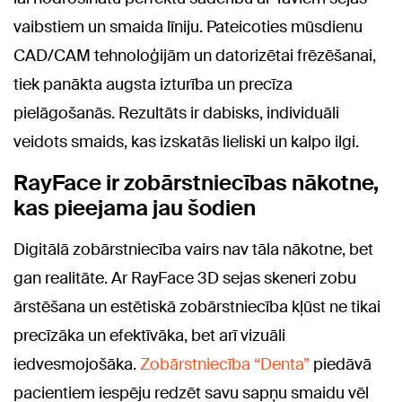
vaibstiem un smaida līniju. Pateicoties mūsdienu
CAD/CAM tehnoloģijām un datorizētai frēzēšanai,
tiek panākta augsta izturība un precīza
pielāgošanās. Rezultāts ir dabisks, individuāli
veidots smaids, kas izskatās lieliski un kalpo ilgi.
RayFace ir zobārstniecības nākotne,
kas pieejama jau šodien
Digitālā zobārstniecība vairs nav tāla nākotne, bet
gan realitāte. Ar RayFace 3D sejas skeneri zobu
ārstēšana un estētiskā zobārstniecība kļūst ne tikai
precīzāka un efektīvāka, bet arī vizuāli
iedvesmojošāka.
Zobārstniecība “Denta”
piedāvā
pacientiem iespēju redzēt savu sapņu smaidu vēl