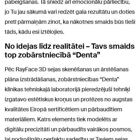
pabeigšanas. Tā sniedz arī emocionālu pārliecību,
jo Tu jau sākumā vari redzēt gala rezultātu un doties
pretī pārmaiņām zinot, ka nākotnes smaids būs tieši
tāds, kādu esi iztēlojies.
No idejas līdz realitātei – Tavs smaids
top zobārstniecībā “Denta”
Pēc RayFace 3D sejas skenēšanas un ārstēšanas
plāna izstrādāšanas, zobārstniecības “Denta”
klīnikas tehniskajā laboratorijā pieredzējuši tehniķi
izgatavo estētiskus kroņus un protēzes no augstas
kvalitātes Eiropā sertificētiem un pārbaudītiem
materiāliem. Katrs elements tiek modelēts ar
digitālu precizitāti un pārbaudīts vairākos posmos,
lai nodrošinātu perfektu saderību ar Taviem sejas