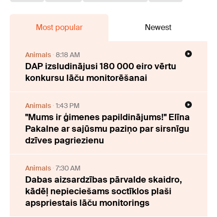
Most popular
Newest
Animals
8:18 AM
DAP izsludinājusi 180 000 eiro vērtu
konkursu lāču monitorēšanai
Animals
1:43 PM
"Mums ir ģimenes papildinājums!" Elīna
Pakalne ar sajūsmu paziņo par sirsnīgu
dzīves pagriezienu
Animals
7:30 AM
Dabas aizsardzības pārvalde skaidro,
kādēļ nepieciešams soctīklos plaši
apspriestais lāču monitorings