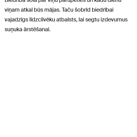
Biedrība sola par viņu parūpēties un kādu dienu
viņam atkal būs mājas. Taču šobrīd biedrībai
vajadzīgs līdzcilvēku atbalsts, lai segtu izdevumus
suņuka ārstēšanai.