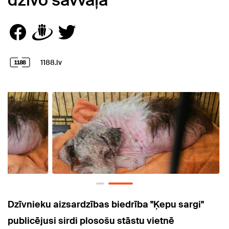
dzīvo savvaļā
1188.lv
Dzīvnieku aizsardzības biedrība "Ķepu sargi"
publicējusi sirdi plosošu stāstu vietnē