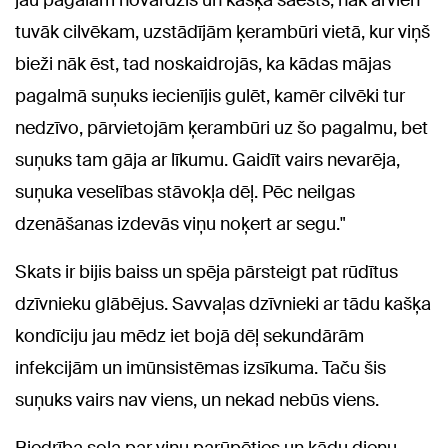
jau pagalam novārdzis un kašķa saēsts, nāk arvien
tuvāk cilvēkam, uzstādījām ķerambūri vietā, kur viņš
bieži nāk ēst, tad noskaidrojās, ka kādas mājas
pagalmā suņuks iecienījis gulēt, kamēr cilvēki tur
nedzīvo, pārvietojām ķerambūri uz šo pagalmu, bet
suņuks tam gāja ar līkumu. Gaidīt vairs nevarēja,
suņuka veselības stāvokļa dēļ. Pēc neilgas
dzenāšanas izdevās viņu noķert ar segu."
Skats ir bijis baiss un spēja pārsteigt pat rūdītus
dzīvnieku glābējus. Savvaļas dzīvnieki ar tādu kašķa
kondīciju jau mēdz iet bojā dēļ sekundārām
infekcijām un imūnsistēmas izsīkuma. Taču šis
suņuks vairs nav viens, un nekad nebūs viens.