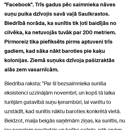
"Facebook". Trīs gadus pēc saimnieka nāves
suņu puika dzīvojis savā vaļā Saulkrastos.
Biedrībā norāda, ka sunītis tik ļoti baidījās no
cilvēka, ka netuvojās tuvāk par 200 metriem.
Pirmoreiz tika piefiksēts pirms aptuveni trīs
gadiem, kad sāka nākt baroties pie kaķu
kolonijas. Ziemā suņuks dzīvoja pašizraktās
alās zem vasarnīcām.
Biedrība raksta: "Par šī bezsaimnieka sunīša
eksistenci uzzinājām novembrī, un kopš tā laika
turējām gatavībā suņu ķerambūri, lai varētu to
uzstādīt, kad sunītis nāktu baroties konkrētā vietā.
Beidzot, maija beigās saņēmām ziņas, ka sunītis, nu