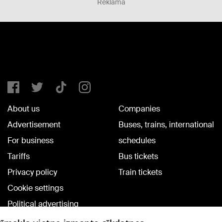
Reklāma
About us
Companies
Advertisement
Buses, trains, international
For business
schedules
Tariffs
Bus tickets
Privacy policy
Train tickets
Cookie settings
Political advertising
Cookie policy