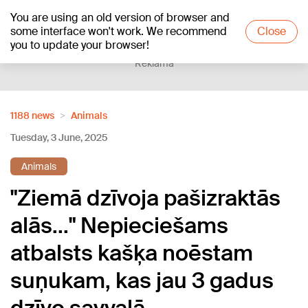
You are using an old version of browser and
+19
°C
some interface won't work. We recommend
Close
you to update your browser!
Reklāma
1188 news
Animals
Tuesday, 3 June, 2025
Animals
"Ziemā dzīvoja pašizraktās
alās..." Nepieciešams
atbalsts kašķa noēstam
suņukam, kas jau 3 gadus