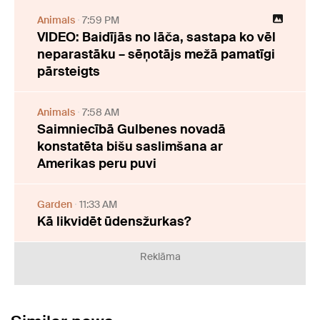
Animals
7:59 PM
VIDEO: Baidījās no lāča, sastapa ko vēl
neparastāku – sēņotājs mežā pamatīgi
pārsteigts
Animals
7:58 AM
Saimniecībā Gulbenes novadā
konstatēta bišu saslimšana ar
Amerikas peru puvi
Garden
11:33 AM
Kā likvidēt ūdensžurkas?
Reklāma