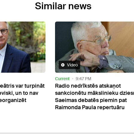
Similar news
Public
2:25 PM
atskaņot
Skandāls Dziesmu svētku
linieku dziesmas.
iepirkumos: žūrijas klusēšana 
piemin pat
divu lielkoncertu rezultātus
epertuāru