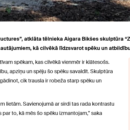
ructures”, atklāta tēlnieka Aigara Bikšes skulptūra “
autājumiem, kā cilvēkā līdzsvarot spēku un atbildību
ktīvam spēkam, kas cilvēkā vienmēr ir klātesošs.
mību, apziņu un spēju šo spēku savaldīt. Skulptūra
ādinot, cik trausla ir robeža starp spēku un
ām lietām. Savienojumā ar sirdi tas rada kontrastu
ms par to, kā mēs šo spēku izmantojam,” saka