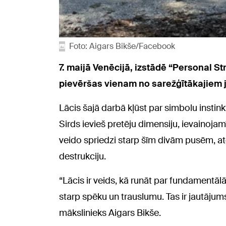
Foto: Aigars Bikše/Facebook
7. maijā Venēcijā, izstādē “Personal St
pievēršas vienam no sarežģītākajiem j
Lācis šajā darbā kļūst par simbolu instin
Sirds ievieš pretēju dimensiju, ievainoja
veido spriedzi starp šīm divām pusēm, atg
destrukciju.
“Lācis ir veids, kā runāt par fundamentāl
starp spēku un trauslumu. Tas ir jautāju
mākslinieks Aigars Bikše.