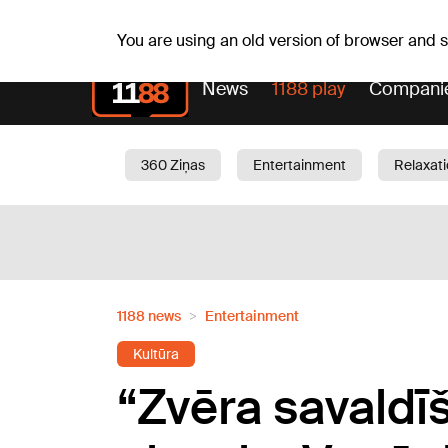
Su, 09.08.2026.
+23
°C
Genoveva, Madara, Geno
You are using an old version of browser and
News
1188 play
Compani
360 Ziņas
Entertainment
Relaxat
Current
Traffic
Beauty
Chil
1188 news
Entertainment
Kultūra
“Zvēra savaldīš