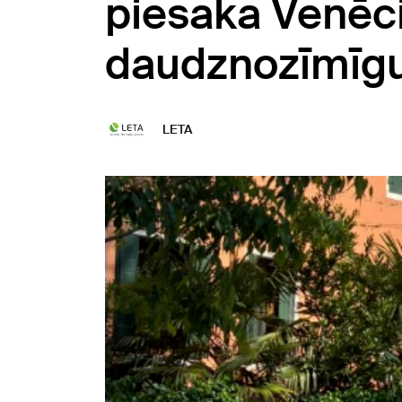
piesaka Venēci
daudznozīmīgu
LETA