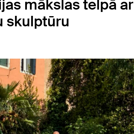
jas mākslas telpā ar
 skulptūru