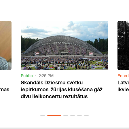
Entertainment
10:24 AM
Relax
Latvijas Radio Radioteātris aicina
VIDE
gāž
ikvienu iesūtīt spoku stāstus
kama
garš
murā