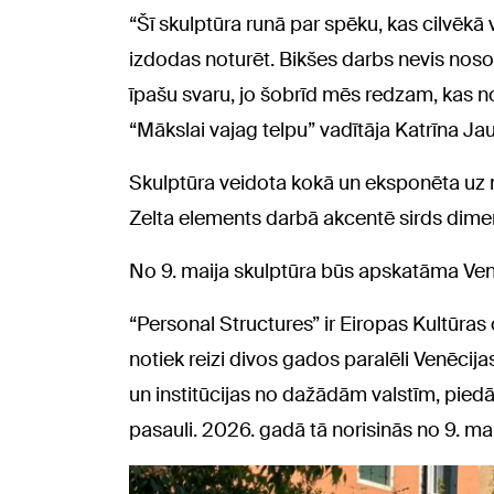
“Šī skulptūra runā par spēku, kas cilvēkā 
izdodas noturēt. Bikšes darbs nevis nosoda
īpašu svaru, jo šobrīd mēs redzam, kas no
“Mākslai vajag telpu” vadītāja Katrīna Ja
Skulptūra veidota kokā un eksponēta uz m
Zelta elements darbā akcentē sirds dimens
No 9. maija skulptūra būs apskatāma Venē
“Personal Structures” ir Eiropas Kultūras
notiek reizi divos gados paralēli Venēcija
un institūcijas no dažādām valstīm, pie
pasauli. 2026. gadā tā norisinās no 9. ma