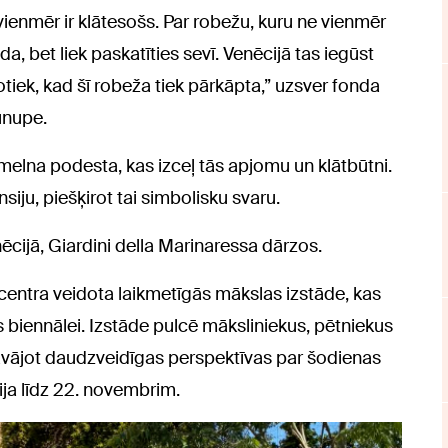
vienmēr ir klātesošs. Par robežu, kuru ne vienmēr
, bet liek paskatīties sevī. Venēcijā tas iegūst
tiek, kad šī robeža tiek pārkāpta,” uzsver fonda
unupe.
elna podesta, kas izceļ tās apjomu un klātbūtni.
iju, piešķirot tai simbolisku svaru.
cijā, Giardini della Marinaressa dārzos.
 centra veidota laikmetīgās mākslas izstāde, kas
s biennālei. Izstāde pulcē māksliniekus, pētniekus
dāvājot daudzveidīgas perspektīvas par šodienas
ija līdz 22. novembrim.