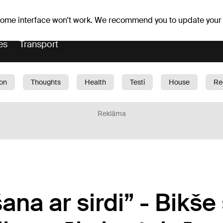
Weather forecast
Horoscopes
vefa
 some interface won't work. We recommend you to update your
es
Transport
ion
Thoughts
Health
Testi
House
Re
dren
Car
1188 play
Sport
Business
G
Reklāma
ana ar sirdi” - Bikše