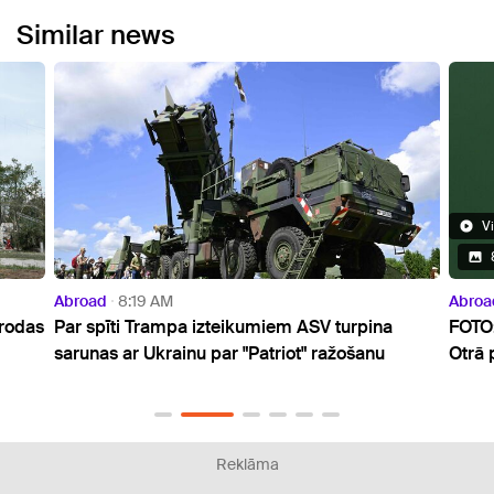
Similar news
Video
8 Photos
broad
8:19 AM
Abroad
10:07 
ar spīti Trampa izteikumiem ASV turpina
FOTO: Ilgstoš
arunas ar Ukrainu par "Patriot" ražošanu
Otrā pasaules
Reklāma