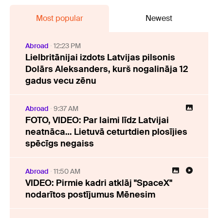
Most popular
Newest
Abroad
12:23 PM
Lielbritānijai izdots Latvijas pilsonis
Dolārs Aleksanders, kurš nogalināja 12
gadus vecu zēnu
Abroad
9:37 AM
FOTO, VIDEO: Par laimi līdz Latvijai
neatnāca… Lietuvā ceturtdien plosījies
spēcīgs negaiss
Abroad
11:50 AM
VIDEO: Pirmie kadri atklāj "SpaceX"
nodarītos postījumus Mēnesim