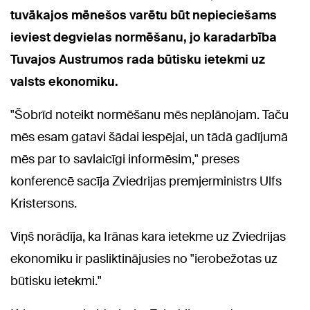
tuvākajos mēnešos varētu būt nepieciešams
ieviest degvielas normēšanu, jo karadarbība
Tuvajos Austrumos rada būtisku ietekmi uz
valsts ekonomiku.
"Šobrīd noteikt normēšanu mēs neplānojam. Taču
mēs esam gatavi šādai iespējai, un tādā gadījumā
mēs par to savlaicīgi informēsim," preses
konferencē sacīja Zviedrijas premjerministrs Ulfs
Kristersons.
Viņš norādīja, ka Irānas kara ietekme uz Zviedrijas
ekonomiku ir pasliktinājusies no "ierobežotas uz
būtisku ietekmi."