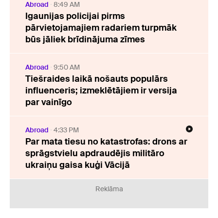
Abroad
8:49 AM
Igaunijas policijai pirms
pārvietojamajiem radariem turpmāk
būs jāliek brīdinājuma zīmes
Abroad
9:50 AM
Tiešraides laikā nošauts populārs
influenceris; izmeklētājiem ir versija
par vainīgo
Abroad
4:33 PM
Par mata tiesu no katastrofas: drons ar
sprāgstvielu apdraudējis militāro
ukraiņu gaisa kuģi Vācijā
Reklāma