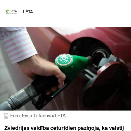
LETA
Foto: Evija Trifanova/LETA
Zviedrijas valdība ceturtdien paziņoja, ka valstij