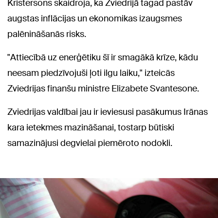
Kristersons skaidroja, ka Zviedrijā tagad pastāv
augstas inflācijas un ekonomikas izaugsmes
palēnināšanās risks.
"Attiecībā uz enerģētiku šī ir smagākā krīze, kādu
neesam piedzīvojuši ļoti ilgu laiku," izteicās
Zviedrijas finanšu ministre Elizabete Svantesone.
Zviedrijas valdībai jau ir ieviesusi pasākumus Irānas
kara ietekmes mazināšanai, tostarp būtiski
samazinājusi degvielai piemēroto nodokli.