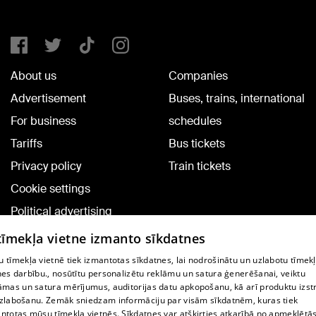
About us
Companies
Advertisement
Buses, trains, international
For business
schedules
Tariffs
Bus tickets
Privacy policy
Train tickets
Cookie settings
Political advertising
Cookie policy
 tīmekļa vietne izmanto sīkdatnes
Commenting terms
 tīmekļa vietnē tiek izmantotas sīkdatnes, lai nodrošinātu un uzlabotu tīmek
nes darbību., nosūtītu personalizētu reklāmu un satura ģenerēšanai, veiktu
āmas un satura mērījumus, auditorijas datu apkopošanu, kā arī produktu izst
TV program
zlabošanu. Zemāk sniedzam informāciju par visām sīkdatnēm, kuras tiek
Contract rules
ntotas mūsu tīmekļa vietnēs. Sīkdatnes var atšķirties atkarībā no apmeklētā