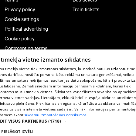
Privacy policy
Train tickets
Cookie settings
Political advertising
Cookie policy
Commenting terms
 tīmekļa vietne izmanto sīkdatnes
TV program
u tīmekļa vietnē tiek izmantotas sīkdatnes, lai nodrošinātu un uzlabotu tīme
Contract rules
tnes darbību., nosūtītu personalizētu reklāmu un satura ģenerēšanai, veiktu
lāmas un satura mērījumus, auditorijas datu apkopošanu, kā arī produktu izs
360 Ziņu kontakti
uzlabošanu. Zemāk sniedzam informāciju par visām sīkdatnēm, kuras tiek
Helio Media
antotas mūsu tīmekļa vietnēs. Sīkdatnes var atšķirties atkarībā no apmeklēt
erneta vietnes sadaļas. Lietotājam jebkurā brīdī ir iespēja piekrist, atteikties 
nīt savu piekrišanu. Piekrišanas sniegšana, kā arī tās atsaukšana vai mainīš
Vortal assistance service: e-mail -
info@1188.lv
iecas uz visām interneta vietnes sadaļām. Vairāk informācijas par izmantota
datnēm skatīt
sīkdatņu izmantošanas noteikumos.
Copyright © 2004-2026 SIA HELIO MEDIA.
DĪT VISUS PARTNERUS
(1718) →
All rights reserved.
PIELĀGOT IZVĒLI