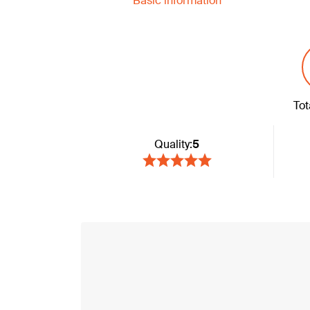
Basic information
Tot
Quality:
5