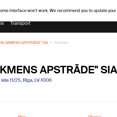
Weather forecast
Horoscopes
lavs
 some interface won't work. We recommend you to update your
es
Transport
GNI AKMENS APSTRĀDE" SIA
Reviews
AKMENS APSTRĀDE" SI
iela 11/25, Rīga, LV-1006