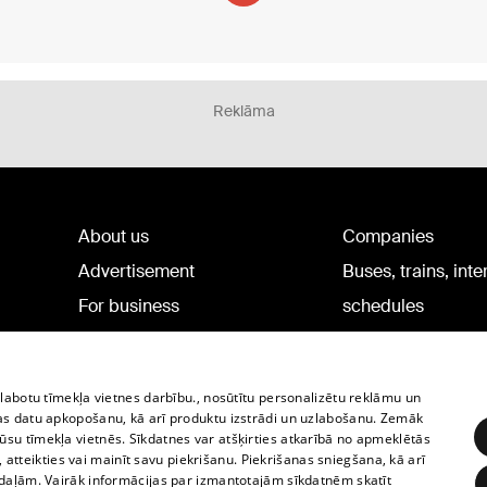
Reklāma
About us
Companies
Advertisement
Buses, trains, inte
For business
schedules
Tariffs
Bus tickets
Privacy policy
Train tickets
zlabotu tīmekļa vietnes darbību., nosūtītu personalizētu reklāmu un
Cookie settings
as datu apkopošanu, kā arī produktu izstrādi un uzlabošanu. Zemāk
su tīmekļa vietnēs. Sīkdatnes var atšķirties atkarībā no apmeklētās
Political advertising
, atteikties vai mainīt savu piekrišanu. Piekrišanas sniegšana, kā arī
Cookie policy
adaļām. Vairāk informācijas par izmantotajām sīkdatnēm skatīt