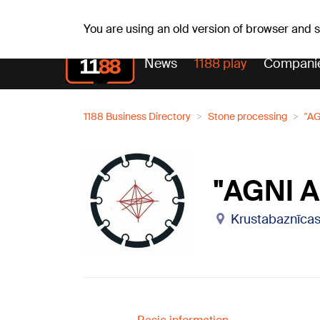
Sa, 08.08.2026.
+18
°C
Mudīte, Vladislava, Vladis
You are using an old version of browser and
News
1188 play
Compani
1188 Business Directory
Stone processing
"A
"AGNI 
Krustabaznīcas 