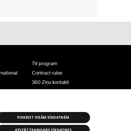
TV program
rnational
Contract rules
360 Ziņu kontakti
Helio Media
PIEKRIST VISĀM SĪKDATNĒM
ATSTĀT TEHNISKĀS SĪKDATNES