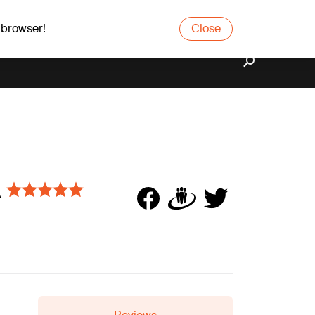
 browser!
Close
A