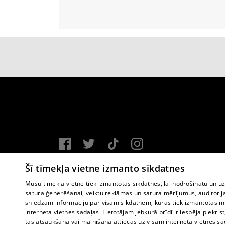
Vortal assistance service: e-mail -
info@1188.lv
Šī tīmekļa vietne izmanto sīkdatnes
Copyright © 2004-2026 SIA HELIO MEDIA.
Mūsu tīmekļa vietnē tiek izmantotas sīkdatnes, lai nodrošinātu un u
satura ģenerēšanai, veiktu reklāmas un satura mērījumus, auditorij
All rights reserved.
sniedzam informāciju par visām sīkdatnēm, kuras tiek izmantotas mū
interneta vietnes sadaļas. Lietotājam jebkurā brīdī ir iespēja piekrist
tās atsaukšana vai mainīšana attiecas uz visām interneta vietnes s