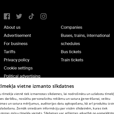
About us
Companies
Advertisement
Buses, trains, international
For business
schedules
Tariffs
Bus tickets
Privacy policy
Train tickets
Cookie settings
Political advertising
Cookie policy
 tīmekļa vietne izmanto sīkdatnes
Commenting terms
 tīmekļa vietnē tiek izmantotas sīkdatnes, lai nodrošinātu un uzlabotu tīmek
nes darbību., nosūtītu personalizētu reklāmu un satura ģenerēšanai, veiktu
āmas un satura mērījumus, auditorijas datu apkopošanu, kā arī produktu izst
TV program
zlabošanu. Zemāk sniedzam informāciju par visām sīkdatnēm, kuras tiek
Contract rules
ntotas mūsu tīmekļa vietnēs. Sīkdatnes var atšķirties atkarībā no apmeklētā