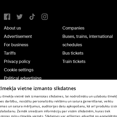
About us
Companies
Advertisement
Buses, trains, international
For business
schedules
Tariffs
Bus tickets
Privacy policy
Train tickets
Cookie settings
Political advertising
Cookie policy
 tīmekļa vietne izmanto sīkdatnes
Commenting terms
 tīmekļa vietnē tiek izmantotas sīkdatnes, lai nodrošinātu un uzlabotu tīmek
nes darbību., nosūtītu personalizētu reklāmu un satura ģenerēšanai, veiktu
āmas un satura mērījumus, auditorijas datu apkopošanu, kā arī produktu izst
TV program
zlabošanu. Zemāk sniedzam informāciju par visām sīkdatnēm, kuras tiek
Contract rules
ntotas mūsu tīmekļa vietnēs. Sīkdatnes var atšķirties atkarībā no apmeklētā