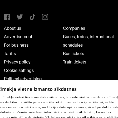
About us
Companies
Advertisement
Buses, trains, international
For business
schedules
Tariffs
Bus tickets
Privacy policy
Train tickets
Cookie settings
Political advertising
Cookie policy
 tīmekļa vietne izmanto sīkdatnes
Commenting terms
 tīmekļa vietnē tiek izmantotas sīkdatnes, lai nodrošinātu un uzlabotu tīmek
nes darbību., nosūtītu personalizētu reklāmu un satura ģenerēšanai, veiktu
āmas un satura mērījumus, auditorijas datu apkopošanu, kā arī produktu izst
TV program
zlabošanu. Zemāk sniedzam informāciju par visām sīkdatnēm, kuras tiek
Contract rules
ntotas mūsu tīmekļa vietnēs. Sīkdatnes var atšķirties atkarībā no apmeklētā