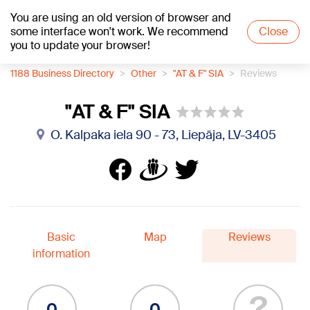
You are using an old version of browser and
+18
°C
some interface won't work. We recommend
Close
you to update your browser!
1188 Business Directory
Other
"AT & F" SIA
Reviews
"AT & F" SIA
O. Kalpaka iela 90 - 73, Liepāja, LV-3405
Basic
Map
Reviews
information
?
0
0