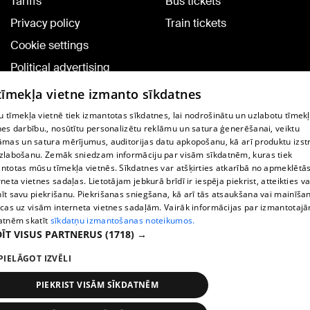
Tariffs
Bus tickets
Privacy policy
Train tickets
Cookie settings
Political advertising
Cookie policy
 tīmekļa vietne izmanto sīkdatnes
Commenting terms
 tīmekļa vietnē tiek izmantotas sīkdatnes, lai nodrošinātu un uzlabotu tīmek
nes darbību., nosūtītu personalizētu reklāmu un satura ģenerēšanai, veiktu
āmas un satura mērījumus, auditorijas datu apkopošanu, kā arī produktu izst
TV program
zlabošanu. Zemāk sniedzam informāciju par visām sīkdatnēm, kuras tiek
Contract rules
ntotas mūsu tīmekļa vietnēs. Sīkdatnes var atšķirties atkarībā no apmeklētā
rneta vietnes sadaļas. Lietotājam jebkurā brīdī ir iespēja piekrist, atteikties va
360 Ziņu kontakti
īt savu piekrišanu. Piekrišanas sniegšana, kā arī tās atsaukšana vai mainīša
ecas uz visām interneta vietnes sadaļām. Vairāk informācijas par izmantotaj
Helio Media
atnēm skatīt
sīkdatņu izmantošanas noteikumos.
ĪT VISUS PARTNERUS
(1718) →
Vortal assistance service: e-mail -
info@1188.lv
PIELĀGOT IZVĒLI
Copyright © 2004-2026 SIA HELIO MEDIA.
All rights reserved.
PIEKRIST VISĀM SĪKDATNĒM