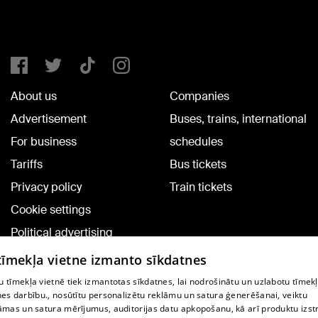
About us
Companies
Advertisement
Buses, trains, international
For business
schedules
Tariffs
Bus tickets
Privacy policy
Train tickets
Cookie settings
Political advertising
Cookie policy
 tīmekļa vietne izmanto sīkdatnes
Commenting terms
 tīmekļa vietnē tiek izmantotas sīkdatnes, lai nodrošinātu un uzlabotu tīmek
nes darbību., nosūtītu personalizētu reklāmu un satura ģenerēšanai, veiktu
āmas un satura mērījumus, auditorijas datu apkopošanu, kā arī produktu izst
TV program