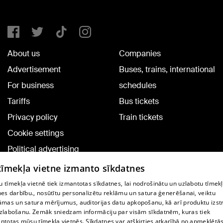
About us
Companies
Advertisement
Buses, trains, international
For business
schedules
Tariffs
Bus tickets
Privacy policy
Train tickets
Cookie settings
Political advertising
Cookie policy
 tīmekļa vietne izmanto sīkdatnes
Commenting terms
 tīmekļa vietnē tiek izmantotas sīkdatnes, lai nodrošinātu un uzlabotu tīmek
nes darbību., nosūtītu personalizētu reklāmu un satura ģenerēšanai, veiktu
āmas un satura mērījumus, auditorijas datu apkopošanu, kā arī produktu izst
TV program
zlabošanu. Zemāk sniedzam informāciju par visām sīkdatnēm, kuras tiek
Contract rules
ntotas mūsu tīmekļa vietnēs. Sīkdatnes var atšķirties atkarībā no apmeklētā